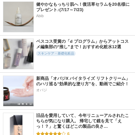
健やかなもっちり肌へ！復活草セラムを20名様に
プレゼント♪(7/17～7/23)
Abib
ベスコス受賞の「d プログラム」からアットコス
メ編集部の“推し”まで！おすすめ化粧水12選
スキンケア・基礎化粧品
新商品「オバジX バイタライズ リフトクリーム」
のハリ巡る“効果的な塗り方”を、動画でご紹介！
オバジ
旧品を愛用していて、今年リニューアルされたこ
ちらが気になり購入。 帰宅して鏡を見て「え
っ！？」と驚くほどこの製品の良さ…
6