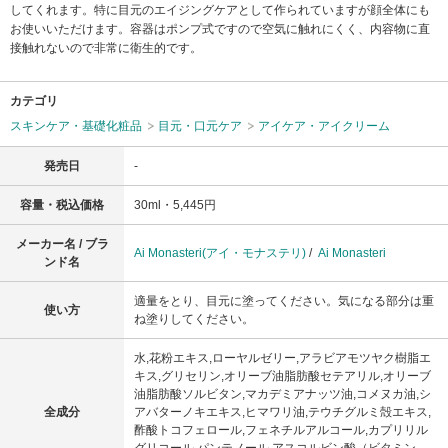
してくれます。特に目元のエイジングケアとして作られていますが顔全体にも
お使いいただけます。容器はポンプ式ですので空気に触れにくく、内容物に直
接触れないので非常に衛生的です。
カテゴリ
スキンケア・基礎化粧品
目元・口元ケア
アイケア・アイクリーム
発売日
-
容量・税込価格
30ml・5,445円
メーカー名 / ブラ
Ai Monasteri(アイ・モナステリ)
/
Ai Monasteri
ンド名
適量をとり、目元に塗ってください。気になる部分は重
使い方
ね塗りしてください。
水,花粉エキス,ローヤルゼリー,アラビアモツヤク樹脂エ
キス,グリセリン,オリーブ油脂肪酸セテアリル,オリーブ
油脂肪酸ソルビタン,マカデミアナッツ油,コメヌカ油,シ
全成分
アバターノキエキス,ヒマワリ油,テウチグルミ殻エキス,
酢酸トコフェロール,フェネチルアルコール,カプリリル