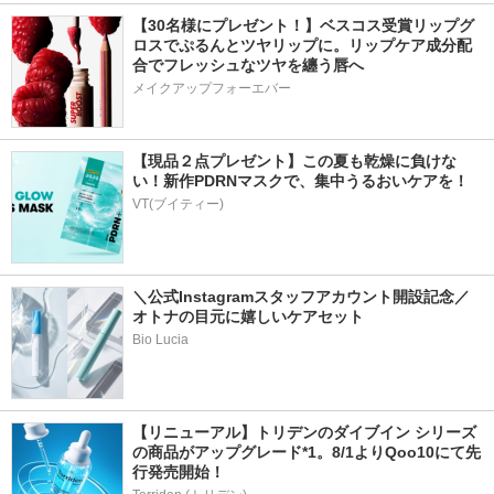
【30名様にプレゼント！】ベスコス受賞リップグ
ロスでぷるんとツヤリップに。リップケア成分配
合でフレッシュなツヤを纏う唇へ
メイクアップフォーエバー
【現品２点プレゼント】この夏も乾燥に負けな
い！新作PDRNマスクで、集中うるおいケアを！
VT(ブイティー)
＼公式Instagramスタッフアカウント開設記念／
オトナの目元に嬉しいケアセット
Bio Lucia
【リニューアル】トリデンのダイブイン シリーズ
の商品がアップグレード*1。8/1よりQoo10にて先
行発売開始！