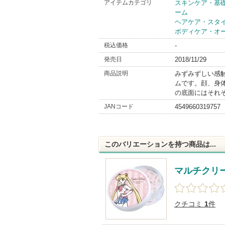
アイテムカテゴリ
スキンケア・基
ーム
ヘアケア・スタ
ボディケア・オ
税込価格
-
発売日
2018/11/29
商品説明
みずみずしい感
ムです。顔、身
の底面にはそれ
JANコード
4549660319757
このバリエーションを持つ商品は...
マルチクリ
クチコミ
1
件