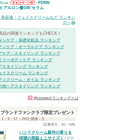
PDRN
Anua
/
Anuaからのお
ヒアルロン酸100 セラム
知らせがありま
す
・美容液・フェイスクリームなど ランキン
グへ
商品の関連ランキングもCHECK！
キンケア・基礎化粧品 ランキング
ディケア・オーラルケア ランキング
アケア・スタイリング ランキング
イリーボディケア ランキング
アスタイリング ランキング
ェイスクリーム ランキング
ディクリーム・オイル ランキング
の他ヘアスタイリング ランキング
?
@cosmeのランキングとは
ブランドファンクラブ限定プレゼント
 1・9・17・24日 開催！】
(応募受付：8/1～8/8)
ハンドクリーム新作の香り＆
待望の再販ミニサイズ！
/ クナ