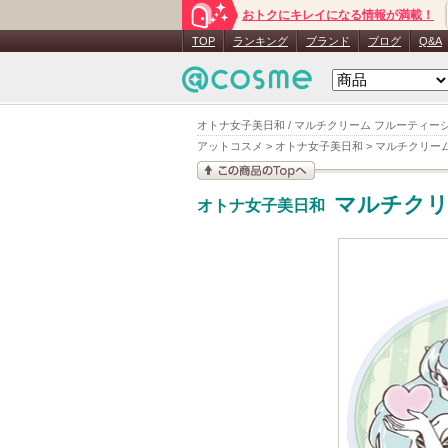
おトクにキレイになる情報が満載！
TOP
ランキング
ブランド
ブログ
Q&A
オトナ女子美日和 / マルチクリーム フルーティ
アットコスメ
>
オトナ女子美日和
>
マルチクリー
この商品の情報を見
マルチクリ
オトナ女子美日和
る