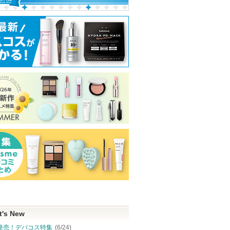
t's New
発売！デパコス特集
(6/24)