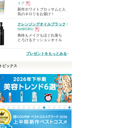
イプ
新作ホワイトブロッサムと人
現
気のネロリをお届け！
クレンジングオイルブラック
/
品
SHIRORU
角栓もメイクもほぐれ落ち
現
とろけるクッションオイル
品
プレゼントをもっとみる
トピックス