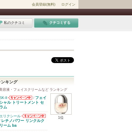
会員登録(無料)
ログイン
私のクチコミ
クチコミする
ランキング
美容液・フェイスクリームなど ランキング
フェイ
SK-II
/
SK-IIからのお
シャル トリートメント セ
知らせがありま
ラム
す
エリクシール
1位
エリクシールか
レチノパワー リンクルク
/
らのお知らせが
リーム ba
あります