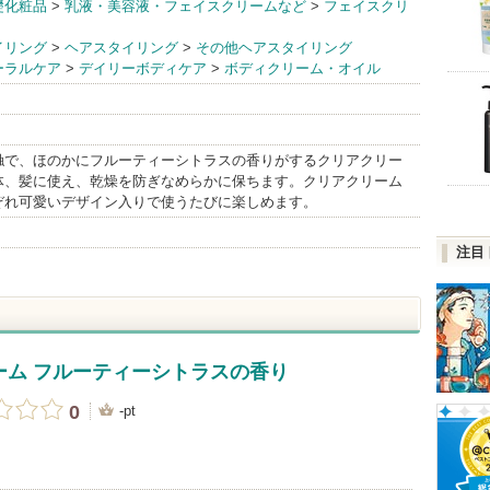
礎化粧品
>
乳液・美容液・フェイスクリームなど
>
フェイスクリ
日和
イリング
>
ヘアスタイリング
>
その他ヘアスタイリング
BrandInfo
ーラルケア
>
デイリーボディケア
>
ボディクリーム・オイル
触で、ほのかにフルーティーシトラスの香りがするクリアクリー
体、髪に使え、乾燥を防ぎなめらかに保ちます。クリアクリーム
ぞれ可愛いデザイン入りで使うたびに楽しめます。
注目
ーム フルーティーシトラスの香り
0
-pt