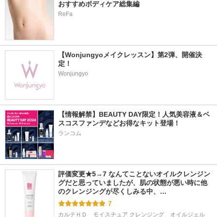
おすすめボディケア総集編
ReFa
【Wonjungyoメイクレッスン】第2弾、開催決
定！
Wonjungyo
【情報解禁】BEAUTY DAY限定！人気美容液＆ベ
スコスファンデなどお得なキット登場！
ランコム
評価変更★5→7 なんてことないオイルクレンジン
グだと思っていましたが、肌の状態が悪い時に他
のクレンジングが尽くしみる中、…
7
カルテＨＤ　モイスチュア クレンジング　オイルジェル