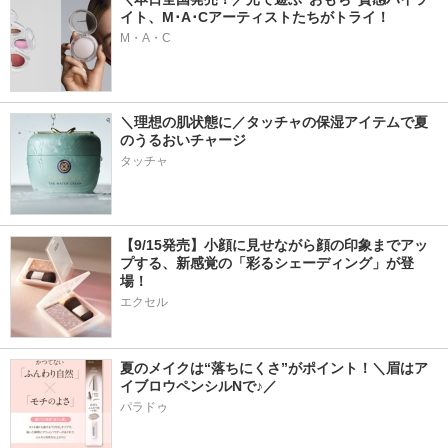
イト、M･A･Cアーティストたちがトライ！
M・A・C
＼理想の肌状態に／タッチャの保湿アイテムで夏
のうるおいチャージ
タッチャ
【9/15発売】小顔に見せながら顔の印象までアッ
プする、新感覚の「彩るシェーディング」が登
場！
エクセル
夏のメイクは“落ちにくさ”がポイント！＼眉はア
イブロウペンシルNで♪／
パラドゥ