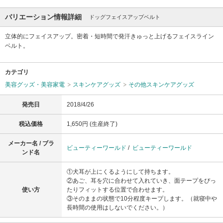
バリエーション情報詳細
ドッグフェイスアップベルト
立体的にフェイスアップ。密着・短時間で発汗きゅっと上げるフェイスライン
ベルト。
カテゴリ
美容グッズ・美容家電
スキンケアグッズ
その他スキンケアグッズ
発売日
2018/4/26
税込価格
1,650円 (生産終了)
メーカー名 / ブラ
ビューティーワールド
/
ビューティーワールド
ンド名
①犬耳が上にくるようにして持ちます。
②あご、耳を穴に合わせて入れていき、面テープをぴっ
使い方
たりフィットする位置で合わせます。
③そのままの状態で10分程度キープします。（就寝中や
長時間の使用はしないでください。）