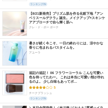
ランキングIN
【8/21新発売】プリズム肌を作る化粧下地『アン
ベリスールデクラ』誕生。メイクアップ×スキンケ
アアプローチで自ら輝く肌へ
クレ・ド・ポー ボーテ
暑さが続く今こそ、一日の終わりには、涼やかな
香りに包まれるバスタイムを。
アユーラ
追記の追記！ 06 フラワーコーラル こんな可愛い
色を待ってたわー。 これは本当に可愛い頬が作れ
るのよ。 少し白味もあってボ…
5
チークブラッシュ
ランキングIN
＼本日全国発売！／光で遊ぶ”おもち”質感ハイラ