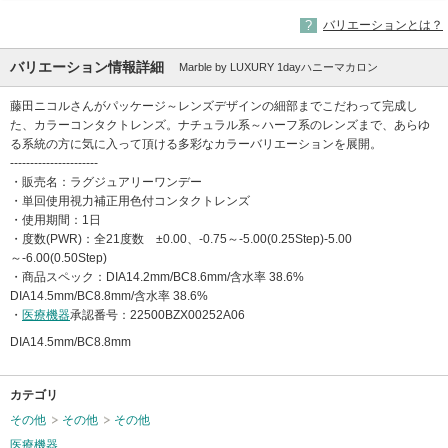
バリエーションとは？
バリエーション情報詳細
Marble by LUXURY 1dayハニーマカロン
藤田ニコルさんがパッケージ～レンズデザインの細部までこだわって完成し
た、カラーコンタクトレンズ。ナチュラル系～ハーフ系のレンズまで、あらゆ
る系統の方に気に入って頂ける多彩なカラーバリエーションを展開。
----------------------
・販売名：ラグジュアリーワンデー
・単回使用視力補正用色付コンタクトレンズ
・使用期間：1日
・度数(PWR)：全21度数 ±0.00、-0.75～-5.00(0.25Step)-5.00
～-6.00(0.50Step)
・商品スペック：DIA14.2mm/BC8.6mm/含水率 38.6%
DIA14.5mm/BC8.8mm/含水率 38.6%
・
医療機器
承認番号：22500BZX00252A06
DIA14.5mm/BC8.8mm
カテゴリ
その他
その他
その他
医療機器