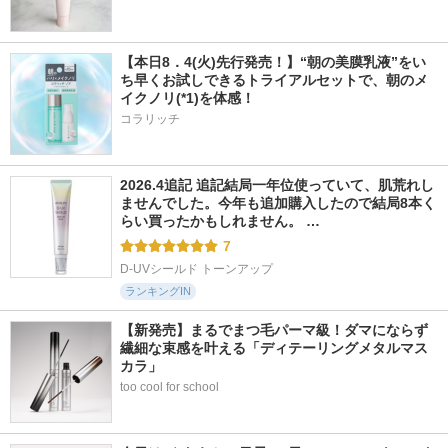
【本日8．4(火)先行発売！】“朝の美膜乳液”をい
ち早くお試しできるトライアルセットで、朝のメ
イクノリ(*1)を体感！
コラリッチ
2026.4追記 追記結局一年位使っていて、肌荒れし
ませんでした。今年も追加購入したので結局8本く
らい買ったかもしれません。 …
7
D-UVシールド トーンアップ
ランキングIN
【新発売】まるでまつ毛パーマ級！ダマにならず
繊細な束感を叶える「ディテーリングメタルマス
カラ」
too cool for school