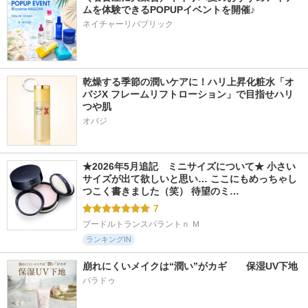
ムを体験できるPOPUPイベントを開催♪
ネイチャーリパブリック
乾燥する季節の潤いケアに！ハリ上昇化粧水「オ
バジX フレームリフトローション」で目指せハリ
つや肌
オバジ
★2026年5月追記　ミニサイズについて★ 小さい
サイズが出て欲しいと思い… ここにもめっちゃし
つこく書きました（笑） 待望のミ…
7
プードルトランスパラントｎ Ｍ
ランキングIN
崩れにくいメイクは“潤い”がカギ　　保湿UV下地
パラドゥ