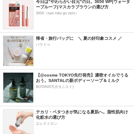
今日は"やわらかい目元"の日。3650 WP(ウォータ
ープルーフ)マスカラブラウンの選び方
3650（san roku go zero）
帰省・旅行バッグに　＼ 夏の好印象コスメ ／
パラドゥ
【@cosme TOKYO先行発売】濃密オイルでうる
おう。SANTALの新ボディーソープ＆ミルク
BOTANIST(ボタニスト)
テカリ・ベタつきが気になる夏肌へ。脂性肌向け
化粧水の選び方
エレクトロン