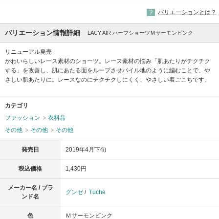
バリエーションとは？
バリエーション情報詳細
LACY AIR ハーフショーツＭサーモンピンク
リニューアル発売
かわいらしいレース素材のショーツ。レース素材の悩み「肌あたりがチクチク
する」を改善し、肌にあたる面をループさせパイル地のように編むことで、や
さしい肌あたりに。レースなのにチクチクしにくく、やさしい着ごこちです。
カテゴリ
ファッション
衣料品
その他
その他
その他
発売日
2019年4月下旬
税込価格
1,430円
メーカー名 / ブラ
グンゼ
/
Tuche
ンド名
色
Ｍサーモンピンク