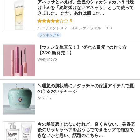
アネッサといえば、金色のシャカシャカいう日焼
け止めを「絶対焼けないアネッサ」として使って
きました。 ただ、あれは服に付…
5
パーフェクトＵＶ　スキンケアジェル　ＮＢ
ランキングIN
【ウォン先生直伝！】"盛れる目元"*の作り方
【7/29 新発売！】
Wonjungyo
＼理想の肌状態に／タッチャの保湿アイテムで夏
のうるおいチャージ
タッチャ
今の髪質悪くはないけれど、良くもない。 美容室
後のサラサラヘアをおうちでできるケアで維持で
きないかと思い、話題のこちら…