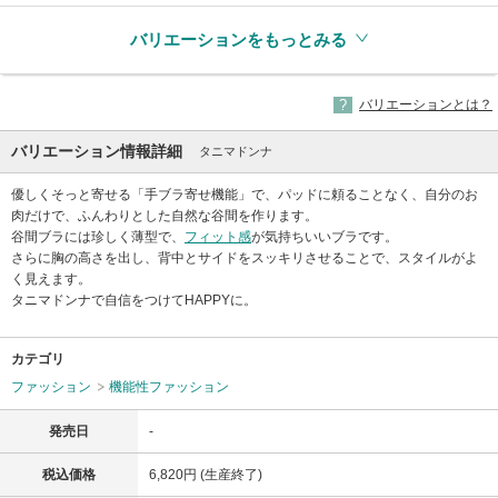
バリエーションをもっとみる
バリエーションとは？
バリエーション情報詳細
タニマドンナ
優しくそっと寄せる「手ブラ寄せ機能」で、パッドに頼ることなく、自分のお
肉だけで、ふんわりとした自然な谷間を作ります。
谷間ブラには珍しく薄型で、
フィット感
が気持ちいいブラです。
さらに胸の高さを出し、背中とサイドをスッキリさせることで、スタイルがよ
く見えます。
タニマドンナで自信をつけてHAPPYに。
カテゴリ
ファッション
機能性ファッション
発売日
-
税込価格
6,820円 (生産終了)