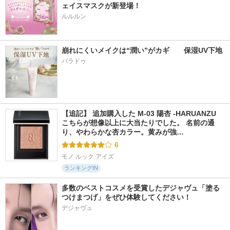
ェイスマスクが新登場！
ルルルン
崩れにくいメイクは“潤い”がカギ　　保湿UV下地
パラドゥ
【追記】 追加購入した M-03 陽杏 -HARUANZU 
こちらが想像以上に大当たりでした。 名前の通
り、やわらかな杏カラー。黄みが強…
6
モノ ルック アイズ
ランキングIN
多数のベストコスメを受賞したデジャヴュ「塗る
つけまつげ」をぜひ体験してください！
デジャヴュ