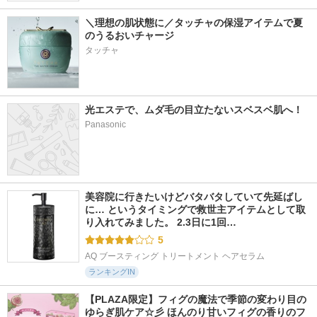
＼理想の肌状態に／タッチャの保湿アイテムで夏
のうるおいチャージ
タッチャ
光エステで、ムダ毛の目立たないスベスベ肌へ！ 
Panasonic
美容院に行きたいけどバタバタしていて先延ばし
に… というタイミングで救世主アイテムとして取
り入れてみました。 2.3日に1回…
5
AQ ブースティング トリートメント ヘアセラム
ランキングIN
【PLAZA限定】フィグの魔法で季節の変わり目の
ゆらぎ肌ケア☆彡 ほんのり甘いフィグの香りのフ