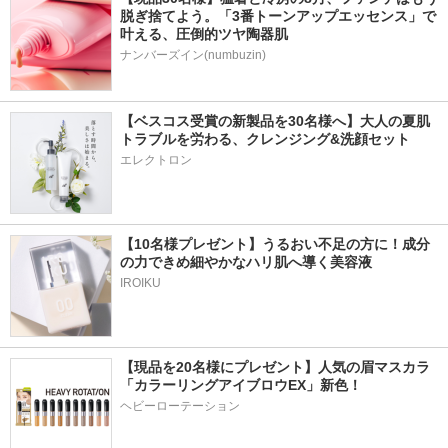
脱ぎ捨てよう。「3番トーンアップエッセンス」で
叶える、圧倒的ツヤ陶器肌
ナンバーズイン(numbuzin)
【ベスコス受賞の新製品を30名様へ】大人の夏肌
トラブルを労わる、クレンジング&洗顔セット
エレクトロン
【10名様プレゼント】うるおい不足の方に！成分
の力できめ細やかなハリ肌へ導く美容液
IROIKU
【現品を20名様にプレゼント】人気の眉マスカラ
「カラーリングアイブロウEX」新色！
ヘビーローテーション