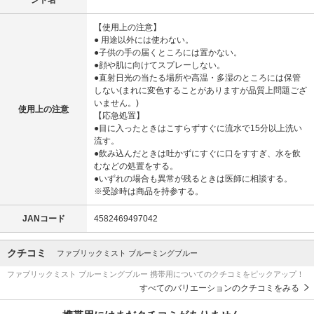
【使用上の注意】
● 用途以外には使わない。
●子供の手の届くところには置かない。
●顔や肌に向けてスプレーしない。
●直射日光の当たる場所や高温・多湿のところには保管
しない(まれに変色することがありますが品質上問題ござ
いません。)
使用上の注意
【応急処置】
●目に入ったときはこすらずすぐに流水で15分以上洗い
流す。
●飲み込んだときは吐かずにすぐに口をすすぎ、水を飲
むなどの処置をする。
●いずれの場合も異常が残るときは医師に相談する。
※受診時は商品を持参する。
JANコード
4582469497042
クチコミ
ファブリックミスト ブルーミングブルー
ファブリックミスト ブルーミングブルー 携帯用についてのクチコミをピックアップ！
すべてのバリエーションのクチコミをみる