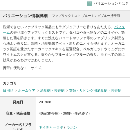
バリエーションとは？
バリエーション情報詳細
ファブリックミスト ブルーミングブルー携帯用
洗濯できないファブリック製品にもラグジュアリーな香りをあたえる、
パフュ
ーム
の香り漂うファブリックミストです。タバコや食べ物などのニオイや、繁
殖した菌を防ぎます。すぐに洗えないコートやソファ等のファブリック製品を
心地よい香りに。除菌・消臭効果でペット周りのニオイも抑えます。オーガニ
ック認証を受けたオーガニックエキスを厳選配合。ベルガモットやミュゲにホ
ワイトムスクが重なる、爽やかなブルーミングブルーの香り。※すべての菌に
効果があるわけではありません。
携帯に便利なミニサイズ。
カテゴリ
日用品
ホームケア
消臭剤・芳香剤
衣類・リビング用消臭剤・芳香剤
発売日
2019/8/1
容量・税込価格
40ml(携帯用)・360円 (生産終了)
メーカー名 / ブラ
ネイチャーラボ
/
ラボン
ンド名