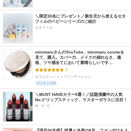
＼限定30名にプレゼント／新生児から使えるセタ
フィルのベビーシリーズのご紹介
セタフィル
minimaruさんのYouTube、minimaru cosmeを
見て、購入。カバー力、メイクの崩れなさ、価
格、ツヤ感全てにおいて素晴らしいです…
7
セラムクッションファンデーション
ランキングIN
＼MUST HAVEカラー5選！／話題沸騰中の人気
No.1*リップスティック、ラスターガラスに注目！
M・A・C
【現品30名様】猛暑と冷房の8月、ファンデはもう