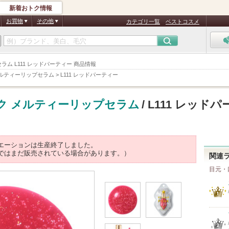
新着おトク情報
お買物
その他
カテゴリ一覧
ベストコスメ
ラム L111 レッドパーティー 商品情報
メルティーリップセラム
>
L111 レッドパーティー
ク メルティーリップセラム
/ L111 レッドパ
エーションは生産終了しました。
ではまだ販売されている場合があります。）
関連
目元・