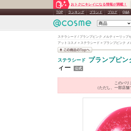
おトクにキレイになる情報が満載！
TOP
ランキング
ブランド
ブログ
Q&A
ステラシード / プランプピンク メルティーリップセ
アットコスメ
>
ステラシード
>
プランプピンク 
この商品の情報を見
プランプピン
ステラシード
る
ィー
公式
このバリ
（ただし、一部店舗