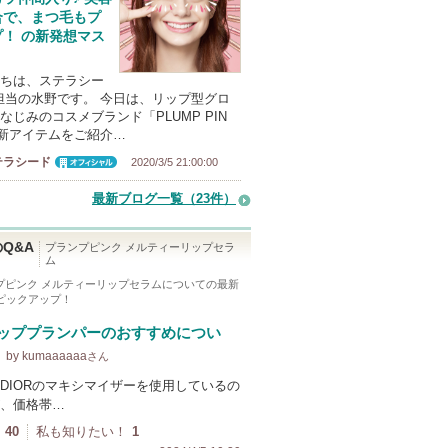
合で、まつ毛もプ
プ！ の新発想マス
ちは、ステラシー
担当の水野です。 今日は、リップ型グロ
なじみのコスメブランド「PLUMP PIN
新アイテムをご紹介…
テラシード
2020/3/5 21:00:00
オフィシャ
ル
最新ブログ一覧（23件）
Q&A
プランプピンク メルティーリップセラ
ム
プピンク メルティーリップセラム
についての最新
をピックアップ！
ッププランパーのおすすめについ
by kumaaaaaa
さん
DIORのマキシマイザーを使用しているの
、価格帯…
40
私も知りたい！
1