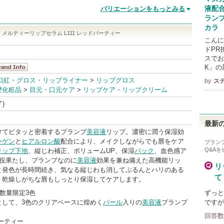
バリエーションをもっとみる
液配
ラン
カラ
 メルティーリップセラム L111 レッドパーティー
こんに
ドPR
スでお
K」の
テラシード
口紅・グロス・リップライナー
>
リップグロス
by
ス
礎化粧品
>
目元・口元ケア
>
リップケア・リップクリーム
andInfo
了)
最新の
けてピタッと密着するプランプ
美容液
リップ。濃密に潤う保湿効
ーゲン
と
ヒアルロン酸
配合により、メイクしながらでも唇をケア
プラン
Q&A
リップ下地
、縦じわ補正、ボリュームUP、保湿
パック
、血色感ア
6役果たし、プランプなのに
美容液
効果を兼ね備えた高機能リッ
リ
と発色が長時間続き、気なる縦じわも消してぷるんとハリのある
て
。乾燥しがちな唇もしっとり保湿してケアします。
日 数量限定3色
ずっと
として、3色のクリアベースに煌めく
パール
入りの
美容液
プランプ
ですが
回答数
パーティー