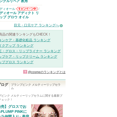
らのお知らせが
ンクルリペア 夜用
あります
ディオール
/
ディオールから
ディオール アディクト リ
のお知らせがあ
ップ グロウ オイル
ります
目元・口元ケア ランキングへ
商品の関連ランキングもCHECK！
キンケア・基礎化粧品 ランキング
イクアップ ランキング
紅・グロス・リップライナー ランキング
ップケア・リップクリーム ランキング
ップグロス ランキング
?
@cosmeのランキングとは
ブログ
プランプピンク メルティーリップセラ
ム
プピンク メルティーリップセラム
に関する最新ブ
チェック！
発売】グロスでお
PLUMP PINKに
ラ仲間入り♪ 美容