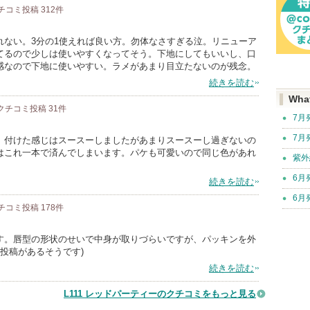
チコミ投稿
312
件
れない。3分の1使えれば良い方。勿体なさすぎる泣。リニューア
てるので少しは使いやすくなってそう。下地にしてもいいし、口
感なので下地に使いやすい。ラメがあまり目立たないのが残念。
続きを読む
Wha
クチコミ投稿
31
件
7月
7月
。付けた感じはスースーしましたがあまりスースーし過ぎないの
はこれ一本で済んでしまいます。パケも可愛いので同じ色があれ
紫外
6月
続きを読む
6月
チコミ投稿
178
件
す。唇型の形状のせいで中身が取りづらいですが、パッキンを外
の投稿があるそうです)
続きを読む
L111 レッドパーティーのクチコミをもっと見る