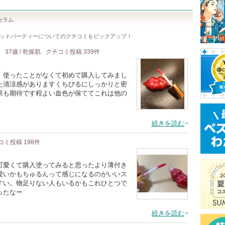
セラム
レッドパーティー
についてのクチコミをピックアップ！
37歳 / 乾燥肌
クチコミ投稿
339
件
、使ったことがなくて初めて購入してみまし
た清涼感がありますくちびるにしっかりと密
果も期待です程よい血色が保ててこれは他の
続きを読む
コミ投稿
198
件
可愛くて購入塗ってみると思ったより薄付き
愛いかもちゅるんって感じになるのがいいス
すい。物足りない人もいるかもこれひとつで
ったなー
続きを読む