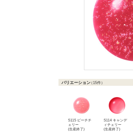
バリエーション
（
15
件）
S115 ピーチチ
S114 キャンデ
ェリー
ィチェリー
(生産終了)
(生産終了)