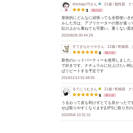
り
shichigo75
さん
21歳 / 脂性肌
ク
バ
10
登
3
購入品
ー
人
録
形状的にどんなに頑張っても全部使いき
に
ルした方は、アプリケーターの形が違っ
以
さ
お
紅の上から重ねても可愛い。重くない質
上
れ
気
2020/8/26 00:44:29
の
て
に
メ
い
すてきなかりや
さん
22歳 / 乾燥肌
入
ン
ま
6
購入品
り
バ
す
新色のレッドパーティーを使用しました
登
で好きです。ナチュラルに仕上げたい時
ー
録
ばリピートする予定です
に
さ
2019/11/13 02:48:05
お
れ
気
るてにうむ
さん
21歳 / 乾燥肌
ク
て
5
に
6
購入品
い
人
入
うるおって皮も剥けずとても良かったで
ま
せば取りやすくなります(LIPSに取り方
以
り
す
2020/5/6 10:31:31
上
登
の
録
メ
さ