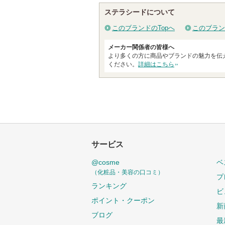
ン
れ
ステラシードについて
バ
て
このブランドのTopへ
このブラン
ー
い
に
ま
メーカー関係者の皆様へ
お
す
より多くの方に商品やブランドの魅力を伝
ください。
詳細はこちら
気
に
入
り
登
録
さ
サービス
れ
@cosme
ベ
て
（化粧品・美容の口コミ）
い
プ
ランキング
ま
ビ
す
ポイント・クーポン
新
ブログ
最