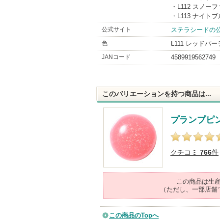
・L112 スノー
・L113 ナイト
公式サイト
ステラシードの
色
L111 レッドパ
JANコード
4589919562749
このバリエーションを持つ商品は...
プランプピ
クチコミ
766
件
この商品は生
（ただし、一部店舗
この商品のTopへ