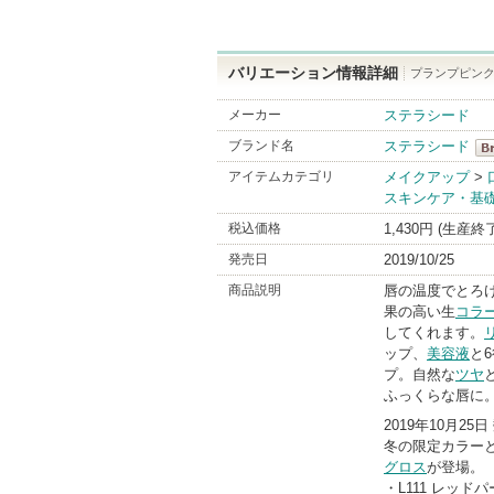
バリエーション情報詳細
プランプピンク
メーカー
ステラシード
ブランド名
ステラシード
ス
アイテムカテゴリ
メイクアップ
>
スキンケア・基
Br
税込価格
1,430円 (生産終
発売日
2019/10/25
商品説明
唇の温度でとろ
果の高い生
コラ
してくれます。
ップ、
美容液
と
プ。自然な
ツヤ
ふっくらな唇に
2019年10月25
冬の限定カラー
グロス
が登場。
・L111 レッド