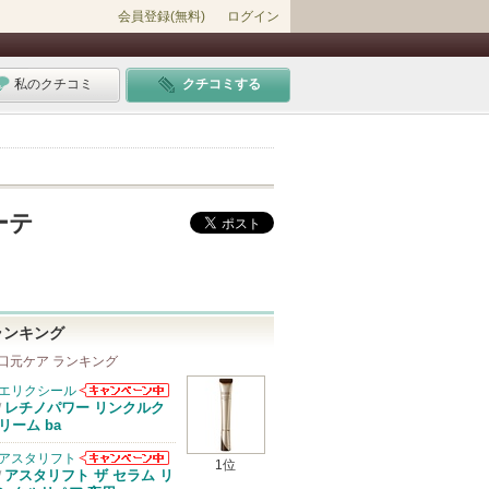
会員登録(無料)
ログイン
私のクチコミ
クチコミする
ーテ
ランキング
口元ケア ランキング
エリクシール
エリクシールか
レチノパワー リンクルク
/
らのお知らせが
リーム ba
あります
アスタリフト
1位
アスタリフトか
アスタリフト ザ セラム リ
/