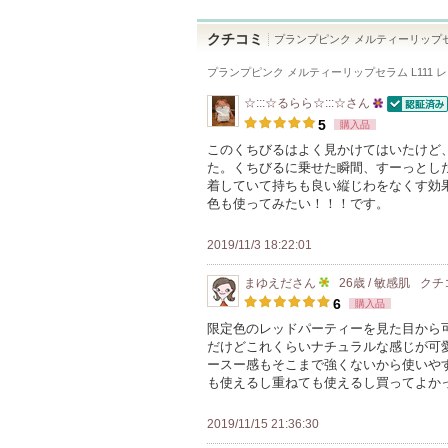
クチコミ
プランプピンク メルティーリップ
プランプピンク メルティーリップセラム L111 
☆:::☆るらら☆:::☆
さん
認証済
25
5
購入品
人
このくちびるはよく見かけてはいたけど
た。くちびるに乗せた瞬間、すーっとし
以
着していて持ちも良い縦じわをなくす効
上
色も使ってみたい！！！です。
の
メ
2019/11/3 18:22:01
ン
まゆえだ
さん
26歳 / 敏感肌
クチ
バ
5
6
購入品
ー
人
限定色のレッドパーティーを見た目から
に
だけどこれくらいナチュラルな感じが可
以
お
ースー感もそこまで強くないから使いや
上
も使えるし重ねても使えるし買ってよか
気
の
に
メ
2019/11/15 21:36:30
入
ン