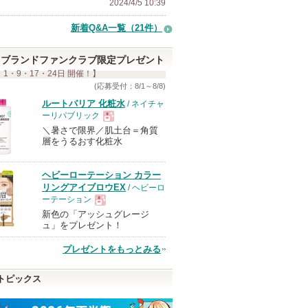
2024/4/5 10:39
新着Q&A一覧（21件）
ブランドファンクラブ限定プレゼント
 1・9・17・24日 開催！】
(応募受付：8/1～8/8)
ルートバリア 化粧水
/ ネイチャ
ーリパブリック
＼暑さで限界／肌土台＝角質
現
層をうるおす化粧水
品
ヘビーローテーション カラー
リングアイブロウEX
/ ヘビーロ
ーテーション
新色の「アッシュグレージ
現
ュ」をプレゼント！
プレゼントをもっとみる
品
トピックス