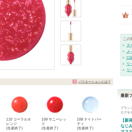
この
ス
メ
口
リ
リ
バリエーションとは？
最新
プラン
ログを
110 コーラルオ
109 サニーレッ
108 ナイトパー
【新
レンジ
ド
ティ
なじみ
(生産終了)
(生産終了)
(生産終了)
マスカ