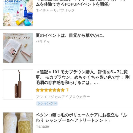
ムを体験できるPOPUPイベントを開催♪
ネイチャーリパブリック
夏のイベントは、目元から華やかに。
パラドゥ
＜追記＞101 モカブラウン購入。評価を5→7に変
更。 モカブラウン、めちゃくちゃ良い色です！ 剛
毛眉の存在感を和らげるには、…
7
フジコ マジカルアイブロウカラー
ランキングIN
ペタンコ猫っ毛のボリュームケアにお役立ち「ふ
わり シャンプー＆ヘアトリートメント」
manage