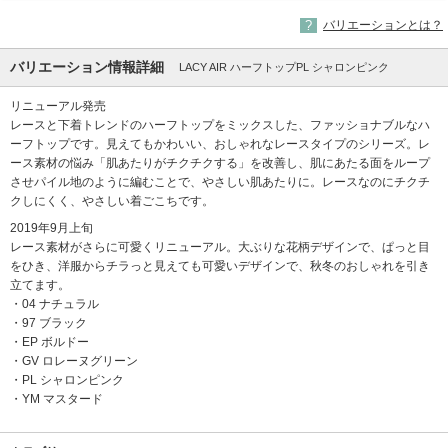
バリエーションとは？
バリエーション情報詳細
LACY AIR ハーフトップPL シャロンピンク
リニューアル発売
レースと下着トレンドのハーフトップをミックスした、ファッショナブルなハ
ーフトップです。見えてもかわいい、おしゃれなレースタイプのシリーズ。レ
ース素材の悩み「肌あたりがチクチクする」を改善し、肌にあたる面をループ
させパイル地のように編むことで、やさしい肌あたりに。レースなのにチクチ
クしにくく、やさしい着ごこちです。
2019年9月上旬
レース素材がさらに可愛くリニューアル。大ぶりな花柄デザインで、ぱっと目
をひき、洋服からチラっと見えても可愛いデザインで、秋冬のおしゃれを引き
立てます。
・04 ナチュラル
・97 ブラック
・EP ボルドー
・GV ロレーヌグリーン
・PL シャロンピンク
・YM マスタード