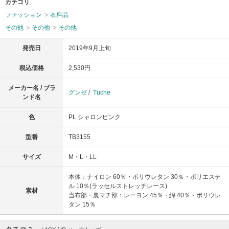
カテゴリ
ファッション
衣料品
その他
その他
その他
発売日
2019年9月上旬
税込価格
2,530円
メーカー名 / ブラ
グンゼ
/
Tuche
ンド名
色
PL シャロンピンク
型番
TB3155
サイズ
M・L・LL
本体：ナイロン 60％・ポリウレタン 30％・ポリエステ
ル 10％(ラッセルストレッチレース)
素材
当布部・裏マチ部：レーヨン 45％・綿 40％・ポリウレ
タン 15％