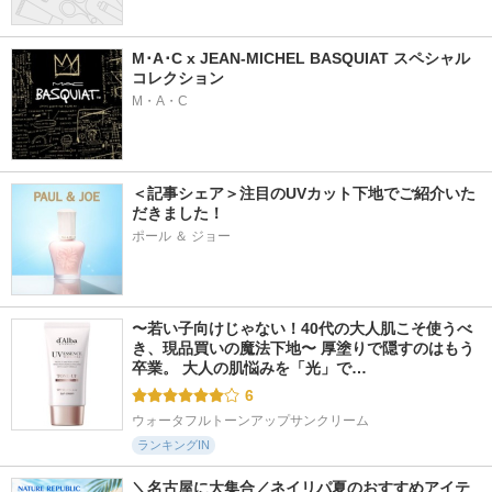
M･A･C x JEAN-MICHEL BASQUIAT スペシャル
コレクション
M・A・C
＜記事シェア＞注目のUVカット下地でご紹介いた
だきました！
ポール ＆ ジョー
〜若い子向けじゃない！40代の大人肌こそ使うべ
き、現品買いの魔法下地〜 厚塗りで隠すのはもう
卒業。 大人の肌悩みを「光」で…
6
ウォータフルトーンアップサンクリーム
ランキングIN
＼名古屋に大集合／ネイリパ夏のおすすめアイテ