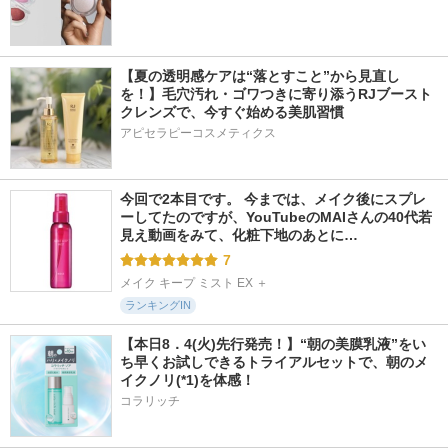
【夏の透明感ケアは“落とすこと”から見直し
を！】毛穴汚れ・ゴワつきに寄り添うRJブースト
クレンズで、今すぐ始める美肌習慣
アピセラピーコスメティクス
今回で2本目です。 今までは、メイク後にスプレ
ーしてたのですが、YouTubeのMAIさんの40代若
見え動画をみて、化粧下地のあとに…
7
メイク キープ ミスト EX ＋
ランキングIN
【本日8．4(火)先行発売！】“朝の美膜乳液”をい
ち早くお試しできるトライアルセットで、朝のメ
イクノリ(*1)を体感！
コラリッチ