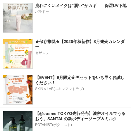
崩れにくいメイクは“潤い”がカギ　　保湿UV下地
パラドゥ
★保存推奨★【2026年秋新作】8月発売カレンダ
ー
セザンヌ
【EVENT】9月限定企画セットをいち早くお試し
ください！
SKIN＆LAB(スキンアンドラブ)
【@cosme TOKYO先行発売】濃密オイルでうる
おう。SANTALの新ボディーソープ＆ミルク
BOTANIST(ボタニスト)