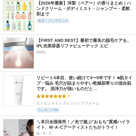
【2026年最新】洋梨（ペアー）の香りまとめ｜ハ
ンドクリーム・ボディミスト・シャンプー・柔軟
剤まで
香水・フレグランス
【FIRST AND BEST】最初で最良の脱毛ケアを。
IPL光美容器リファビューテック エピ
ReFa
リピート4本目、使い続けて4〜5年です！ ■肌タイ
プ・悩み 毛穴が詰まりやすい乾燥肌寄りの混合肌
です。 洗浄力が強いものだと…
7
エッセンスイン クレンジングフォーム
ランキングIN
＼本日全国発売！／光で遊ぶ”おもち”質感ハイラ
イト、M･A･Cアーティストたちがトライ！
M・A・C