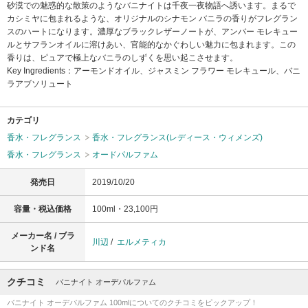
砂漠での魅惑的な散策のようなバニナイトは千夜一夜物語へ誘います。まるで
カシミヤに包まれるような、オリジナルのシナモン バニラの香りがフレグラン
スのハートになります。濃厚なブラックレザーノートが、アンバー モレキュー
ルとサフランオイルに溶けあい、官能的なかぐわしい魅力に包まれます。この
香りは、ピュアで極上なバニラのしずくを思い起こさせます。
Key Ingredients：アーモンドオイル、ジャスミン フラワー モレキュール、バニ
ラアブソリュート
カテゴリ
香水・フレグランス
香水・フレグランス(レディース・ウィメンズ)
香水・フレグランス
オードパルファム
発売日
2019/10/20
容量・税込価格
100ml・23,100円
メーカー名 / ブラ
川辺
/
エルメティカ
ンド名
クチコミ
バニナイト オーデパルファム
バニナイト オーデパルファム 100mlについてのクチコミをピックアップ！