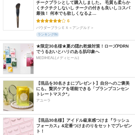
チークブラシとして購入しました。 毛質も柔らか
くチクチクしないし チークの付きも良いしコスパ
最強！ 何本でも欲しくなるよ…
6
パウダーブラシＥＸ＜アングルド＞
ランキングIN
★限定30名様★夏の隠れ乾燥対策！ローズPDRN
でうるおいとハリのある肌印象へ
MEDIHEAL(メディヒール)
【現品を30名さまにプレゼント】自分へのご褒美
にも。贅沢ケアを堪能できる「プランプコンセン
トレートマスク*」
アユーラ
【現品30名様】アイドル級束感つけま『ラッシュ
フォーカス』&定番つけまのりをセットでプレゼン
ト！