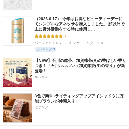
（2026.6.17） 今年はお得なビューティーデーに
てシンプルなアネッサを購入しました。 顔以外で
主に野外活動をする時に使用し…
7
パーフェクトＵＶ　スキンケアミルク　ＮＡ
ランキングIN
【NEW】石川の銘茶、加賀棒茶(R)の香ばしい香り
つき！「石川ルルルン（加賀棒茶(R)の香り」が新
登場！
ルルルン
3色で簡単♪ライティングアップアイシャドウに万
能ブラウンが仲間入り！
セザンヌ