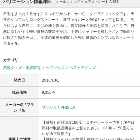
バリエーション情報詳細
オールウィッグ ピュアストレート A-683
自毛をまったく見せずにスッポリかぶる「かつら」タイプのウィッグです。王
道のシンプルなロングストレート。新ファイバーと伸縮キャップを採用し、見
た目もより自然に、着け心地も快適に。前髪部分の量感を調節したことで、自
然に流しやすく軽い質感の前髪を実現。毛先にシャギーを施したことで顔周り
に軽さと動きを出し、全体の量感を調節した軽い質感のシンプルなストレート
スタイル。
カテゴリ
美容グッズ・美容家電
ヘアグッズ
ヘアケアグッズ
発売日
2016/10/1
税込価格
9,350円
メーカー名 / ブラ
プリシラ
/
PRISILA
ンド名
【耐熱】耐熱温度180度、コテやカーラーで巻く場合は
同封の取扱説明書をご覧ください。※130～150度くら
いが適正温度です。
使用上の注意
【耐熱ファイバーの性質】耐熱ファイバーは熱が冷めた