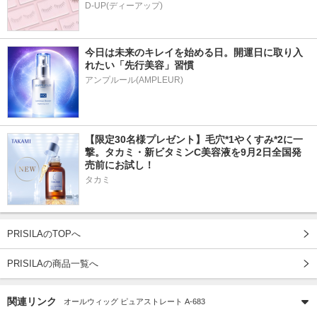
D-UP(ディーアップ)
今日は未来のキレイを始める日。開運日に取り入
れたい「先行美容」習慣
アンプルール(AMPLEUR)
【限定30名様プレゼント】毛穴*1やくすみ*2に一
撃。タカミ・新ビタミンC美容液を9月2日全国発
売前にお試し！
タカミ
PRISILAのTOPへ
PRISILAの商品一覧へ
関連リンク
オールウィッグ ピュアストレート A-683