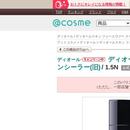
おトクにキレイになる情報が満載！
TOP
ランキング
ブランド
ブログ
Q&A
ディオール / ディオールスキン フォーエヴァー スキ
アットコスメ
>
ディオール
>
ディオールスキン フ
この商品の情報を見
ディオ
ディオール
る
ディオール
ンシーラー(旧)
/ 1.5N
公式
からのお知
らせがあり
ます
このバリ
（ただし、一部店舗