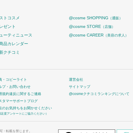
ストコスメ
@cosme SHOPPING
（通販）
レゼント
@cosme STORE
（店舗）
ューティニュース
@cosme CAREER
（美容の求人）
商品カレンダー
新クチコミ
責・コピーライト
運営会社
ルプ・お問い合わせ
サイトマップ
用規約違反に関するご連絡
@cosmeクチコミランキングについて
スタマーサポートブログ
在のお気持ちをお聞かせください
満足度アンケートにご協力ください）
写・転載を禁じます。