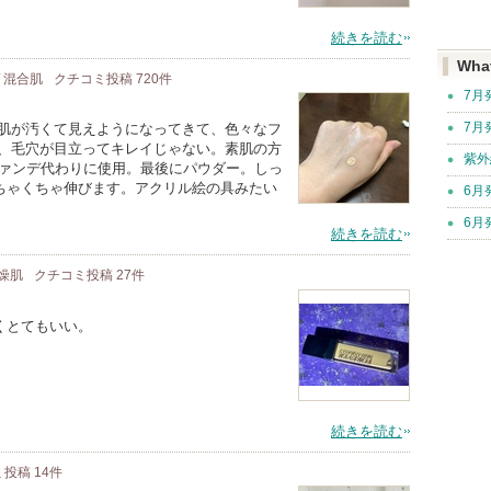
続きを読む
Wha
/ 混合肌
クチコミ投稿
720
件
7月
7月
が肌が汚くて見えようになってきて、色々なフ
っ、毛穴が目立ってキレイじゃない。素肌の方
紫外
ファンデ代わりに使用。最後にパウダー。しっ
ちゃくちゃ伸びます。アクリル絵の具みたい
6月
6月
続きを読む
乾燥肌
クチコミ投稿
27
件
くとてもいい。
続きを読む
ミ投稿
14
件