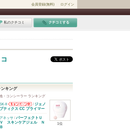
会員登録(無料)
ログイン
私のクチコミ
クチコミする
 コ
ランキング
地・コンシーラー ランキング
ジェノ
SK-II
/
SK-IIからのお
プティクス CC プライマー
知らせがありま
す
パーフェクトＵ
アネッサ
/
Ｖ スキンケアジェル Ｎ
1位
Ｂ