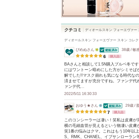
クチコミ
ディオールスキン フォーエヴァー 
ディオールスキン フォーエヴァー スキン コレクト 
ぴめぬ
さん
38歳 / 敏
認証済
5
6
購入品
人
BAさんと相談して1.5N購入ブルベ冬
にはワントーン暗めにした方がシミそばか
以
解でした!!マスク崩れも気になる時代な
上
済ませてますが充分ですね。ファンデ代
の
ァンデ代…
メ
2022/5/11 16:30:33
ン
おゆう★
さん
29歳 /
バ
認証済
10
7
購入品
ー
人
このコンシーラーは凄い！笑私は皮膚が
に
横の毛細血管が見えるという物凄い皮膚が薄
以
お
笑1番の悩みはクマ。これはもう10年以
上
S、RMK、CHANEL、イブサンローラ
気