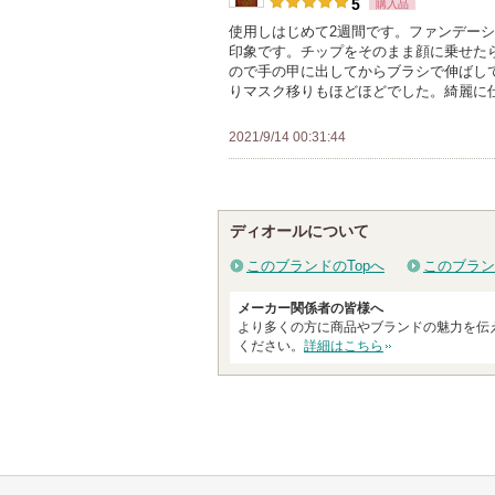
登
5
購入品
録
使用しはじめて2週間です。ファンデー
印象です。チップをそのまま顔に乗せた
さ
ので手の甲に出してからブラシで伸ばし
れ
りマスク移りもほどほどでした。綺麗に
て
い
2021/9/14 00:31:44
ま
す
ディオールについて
このブランドのTopへ
このブラン
メーカー関係者の皆様へ
より多くの方に商品やブランドの魅力を伝
ください。
詳細はこちら