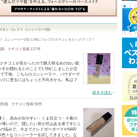
スキン コレクト コンシーラー(旧)
コンシーラー(旧) 1.5N
についてのクチコミをピックアップ！
感肌
クチコミ投稿
127
件
ですクチコミが良かったので購入明るめの白い肌
すが隠れるとのことで1.5Nにしましたが正
ので下地、こちらのコンシーラー、パウダーで
わりに塗るにはちょっと不向きかも。私はフ
続きを読む
 脂性肌
クチコミ投稿
59
件
薄く、赤みが出やすい・くま目立つ・小鼻の
いので、隠したい所が沢山ある者です(--;)
上の悩みで、今までクレドポーボーテやNAR
ン等色々なコンシーラーを試してきました。な