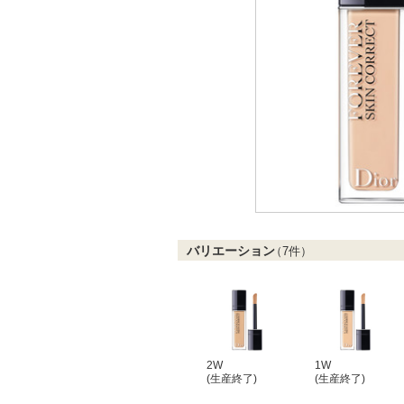
バリエーション
（
7
件）
2W
1W
(生産終了)
(生産終了)