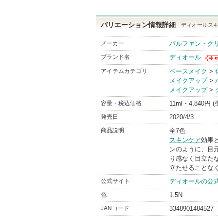
バリエーション情報詳細
ディオールスキン
メーカー
パルファン・ク
ブランド名
ディオール
ディ
アイテムカテゴリ
ベースメイク
>
らの
メイクアップ
>
があ
メイクアップ
>
容量・税込価格
11ml・4,840円 
発売日
2020/4/3
商品説明
全7色
スキンケア
効果
ンのように、目
り感なく目立た
立たせることな
公式サイト
ディオールの公
色
1.5N
JANコード
3348901484527