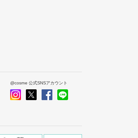
@cosme 公式SNSアカウント
instagram
x
facebook
line