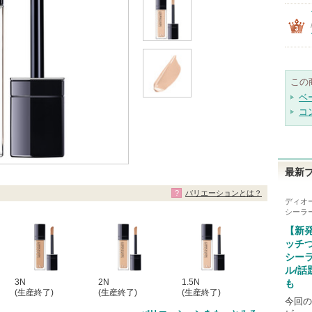
この
ベ
コ
最新
バリエーションとは？
ディオ
シーラー
【新
ッチ
シー
ル/
3N
2N
1.5N
も
(生産終了)
(生産終了)
(生産終了)
今回の