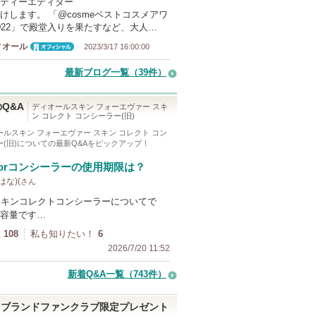
ティーエディター
けします。 「@cosmeベストコスメアワ
022」で殿堂入りを果たすなど、大人…
ィオール
2023/3/17 16:00:00
オフィシャ
ル
最新ブログ一覧（39件）
Q&A
ディオールスキン フォーエヴァー スキ
ン コレクト コンシーラー(旧)
ールスキン フォーエヴァー スキン コレクト コン
(旧)
についての最新Q&Aをピックアップ！
iorコンシーラーの使用期限は？
 はな)(
さん
r スキンコレクトコンシーラーについてで
容量です…
108
私も知りたい！
6
2026/7/20 11:52
新着Q&A一覧（743件）
ブランドファンクラブ限定プレゼント