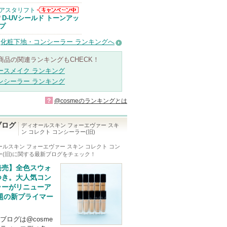
アスタリフト
アスタリフトか
D-UVシールド トーンアッ
/
らのお知らせが
プ
あります
化粧下地・コンシーラー ランキングへ
商品の関連ランキングもCHECK！
ースメイク ランキング
ンシーラー ランキング
?
@cosmeのランキングとは
ブログ
ディオールスキン フォーエヴァー スキ
ン コレクト コンシーラー(旧)
ールスキン フォーエヴァー スキン コレクト コン
(旧)
に関する最新ブログをチェック！
発売】全色スウォ
つき。大人気コン
ラーがリニューア
話題の新プライマー
ブログは@cosme