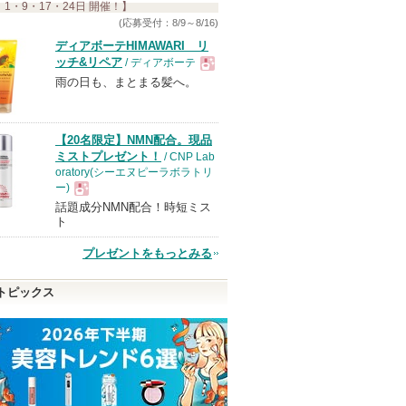
 1・9・17・24日 開催！】
(応募受付：8/9～8/16)
ディアボーテHIMAWARI リ
ッチ&リペア
/ ディアボーテ
雨の日も、まとまる髪へ。
現
品
【20名限定】NMN配合。現品
ミストプレゼント！
/ CNP Lab
oratory(シーエヌピーラボラトリ
ー)
話題成分NMN配合！時短ミス
現
ト
プレゼントをもっとみる
品
トピックス