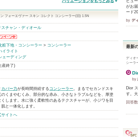
バリエーションをもっとみる
ビュー
がお届
ード2
 フォーエヴァー スキン コレクト コンシーラー(旧) 1.5N
by
デ
リスチャン・ディオール
オールか
化粧下地・コンシーラー
>
コンシーラー
最新の
お知らせ
ハイライト
ります
シェーディング
ディオ
シーラー
(生産終了)
D
by
Dio
と
カバー力
が長時間持続する
コンシーラー
。まるでセカンドスキ
す。大
元のくまやむくみ、部分的な赤み、小さなトラブルなどを、厚塗
なくします。水に強く柔軟性のあるテクスチャーが、小ジワを目
回答数
く肌と一体化します。
式サイトへ