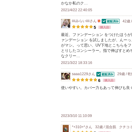
の
かなか私のク…
に
メ
2021/4/22 22:40:05
入
ン
り
iiiiみらいiiii
さん
42歳 
バ
認証済
50
登
5
購入品
ー
人
録
最近、ファンデーション をつけたほう
に
ァンデーション を試しましたが、んー
以
さ
お
がマシ。って思い、UV下地とこちらを
上
れ
とりしたコンシーラー。指で伸ばすとめ
気
の
て
なクリー…
に
メ
い
2021/3/22 18:33:16
入
ン
ま
り
saaa1229
さん
29歳 / 
バ
す
認証済
登
6
購入品
ー
録
使いやすい。カバー力もあって伸びも良
に
さ
お
れ
気
て
に
い
2023/3/10 11:10:09
入
ま
り
*+310+*
さん
32歳 / 混合肌
クチコ
す