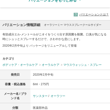
バリエーションをもっとみる
バリエーションとは？
バリエーション情報詳細
オーラツーミー マウススプレークールサイダー
有効成分エル-メントールがニオイをつくり出す原因菌を殺菌。口臭が気になる
時にシュッとスプレーするだけで、さわやかな息にします。
2020年2月中旬より パッケージをリニューアルして登場
カテゴリ
ボディケア・オーラルケア
オーラルケア
マウスウォッシュ・スプレー
発売日
2020年2月中旬
容量・税込価格
6ml・275円
メーカー名 / ブラ
サンスター
/
オーラツー
ンド名
分類
医薬部外品