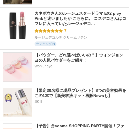
カネボウさんのルージュスタードラマ EX2 picy 
Pinkと迷いましたが こちらに。 コスデコさんはコ
フレに入っていたルージュデコ…
7
ルージュデコルテ クリームサテン
ランキングIN
【パウダー、どれ選べばいいの？】ウォンジョン
ヨの人気パウダーをご紹介！
Wonjungyo
【限定30名様に現品プレゼント】8つの美容効果を
この1本で【新美容液キット再販Newsも】
SK-II
【予告】@cosme SHOPPING PARTY開催！ファ