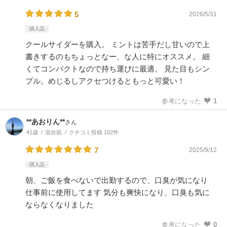
5
2026/5/31
購入品
クールサイダーを購入。 ミントは苦手だし甘いので上
書きするのもちょっとなー、な人に特にオススメ。 細
くてコンパクトなので持ち運びに最適。 見た目もシン
プル。めじるしアクセつけるともっと可愛い！
参考になった
1
**あおりん**
さん
41歳
混合肌
クチコミ投稿 102件
7
2025/9/12
購入品
朝、ご飯を食べないで出勤するので、口臭が気になり
仕事前に使用してます 気分も爽快になり、口臭も気に
ならなくなりました
参考になった
0