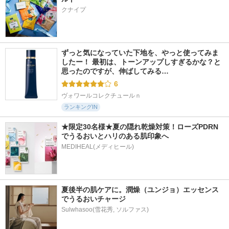
クナイプ
ずっと気になっていた下地を、やっと使ってみま
したー！ 最初は、トーンアップしすぎるかな？と
思ったのですが、伸ばしてみる…
6
ヴォワールコレクチュールｎ
ランキングIN
★限定30名様★夏の隠れ乾燥対策！ローズPDRN
でうるおいとハリのある肌印象へ
MEDIHEAL(メディヒール)
夏後半の肌ケアに。潤燥（ユンジョ）エッセンス
でうるおいチャージ
Sulwhasoo(雪花秀, ソルファス)