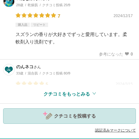
28歳
乾燥肌
クチコミ投稿 25件
7
2024/12/17
購入品
リピート
スズランの香りが大好きでずっと愛用しています。柔
軟剤入り洗剤です。
参考になった
0
のんネコ
さん
33歳
混合肌
クチコミ投稿 80件
5
2024/3/15
クチコミをもっとみる
クチコミを投稿する
参考になった
0
認証済みマークについて