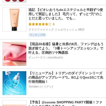
追記 【ビオレおうちdeエステジェルと半顔ずつ使
用して実証しました】 毛穴って、ずっと“穴”のこ
とだと思っていました。 でも…
6
クラリファイイング ジェルウォッシュ MED
ランキングIN
【現品30名様】猛暑と冷房の8月、ファンデはもう
脱ぎ捨てよう。「3番トーンアップエッセンス」で
叶える、圧倒的ツヤ陶器肌
ナンバーズイン(numbuzin)
【リニューアル】トリデンのダイブイン シリーズ
の商品がアップグレード*1。8/1よりQoo10にて先
行発売開始！
Torriden (トリデン)
【予告】@cosme SHOPPING PARTY開催！ファ