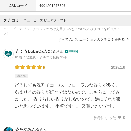
JANコード
4901301376596
クチコミ
ニュービーズ ピュアクラフト
ニュービーズ ピュアクラフト つめかえ用(1.22kg)についてのクチコミをピックアッ
プ！
すべてのバリエーションのクチコミをみる
☆:::☆LuLuCa☆:::☆
さん
61歳
普通肌
クチコミ投稿 34件
5
2025/1/9
購入品
どうしても洗剤イコール、フローラルな香りが多く、
あまりその香りが好きではないので、こちらにしてみ
ました。 香りらしい香りがしないので、逆にそれが良
いと思っています。 手頃ですし、又買いたいです。
参考になった
0
☆たなみん☆
さん