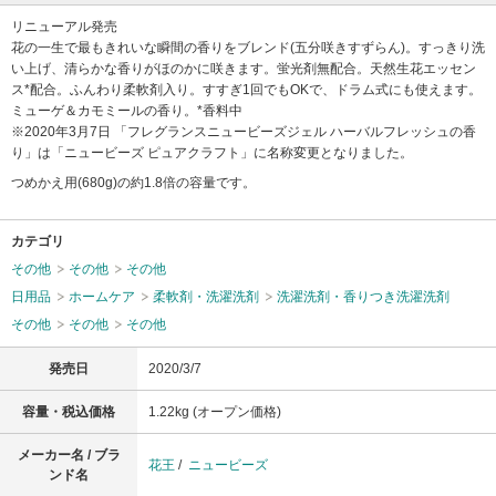
リニューアル発売
花の一生で最もきれいな瞬間の香りをブレンド(五分咲きすずらん)。すっきり洗
い上げ、清らかな香りがほのかに咲きます。蛍光剤無配合。天然生花エッセン
ス*配合。ふんわり柔軟剤入り。すすぎ1回でもOKで、ドラム式にも使えます。
ミューゲ＆カモミールの香り。*香料中
※2020年3月7日 「フレグランスニュービーズジェル ハーバルフレッシュの香
り」は「ニュービーズ ピュアクラフト」に名称変更となりました。
つめかえ用(680g)の約1.8倍の容量です。
カテゴリ
その他
その他
その他
日用品
ホームケア
柔軟剤・洗濯洗剤
洗濯洗剤・香りつき洗濯洗剤
その他
その他
その他
発売日
2020/3/7
容量・税込価格
1.22kg (オープン価格)
メーカー名 / ブラ
花王
/
ニュービーズ
ンド名