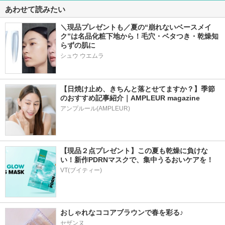
あわせて読みたい
＼現品プレゼントも／夏の“崩れないベースメイ
ク”は名品化粧下地から！毛穴・ベタつき・乾燥知
らずの肌に
シュウ ウエムラ
【日焼け止め、きちんと落とせてますか？】季節
のおすすめ記事紹介｜AMPLEUR magazine
アンプルール(AMPLEUR)
【現品２点プレゼント】この夏も乾燥に負けな
い！新作PDRNマスクで、集中うるおいケアを！
VT(ブイティー)
おしゃれなココアブラウンで春を彩る♪
セザンヌ