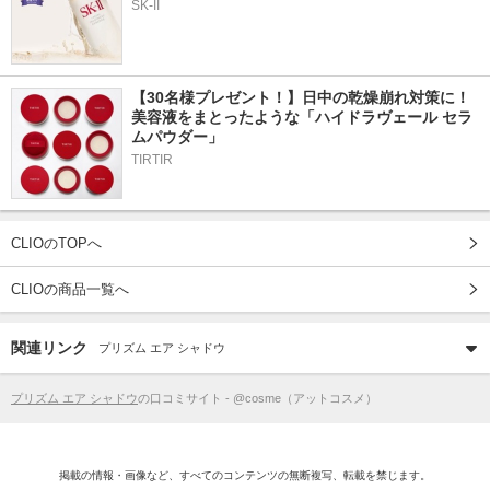
SK-II
【30名様プレゼント！】日中の乾燥崩れ対策に！
美容液をまとったような「ハイドラヴェール セラ
ムパウダー」
TIRTIR
CLIOのTOPへ
CLIOの商品一覧へ
関連リンク
プリズム エア シャドウ
プリズム エア シャドウ
の口コミサイト - @cosme（アットコスメ）
掲載の情報・画像など、すべてのコンテンツの無断複写、転載を禁じます。