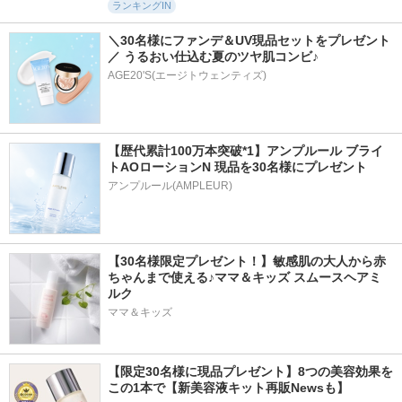
ランキングIN
＼30名様にファンデ＆UV現品セットをプレゼント
／ うるおい仕込む夏のツヤ肌コンビ♪
AGE20'S(エージトウェンティズ)
【歴代累計100万本突破*1】アンプルール ブライ
トAOローションN 現品を30名様にプレゼント
アンプルール(AMPLEUR)
【30名様限定プレゼント！】敏感肌の大人から赤
ちゃんまで使える♪ママ＆キッズ スムースヘアミ
ルク
ママ＆キッズ
【限定30名様に現品プレゼント】8つの美容効果を
この1本で【新美容液キット再販Newsも】