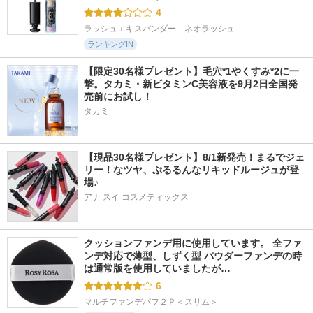
4
ラッシュエキスパンダー　ネオラッシュ
ランキングIN
【限定30名様プレゼント】毛穴*1やくすみ*2に一
撃。タカミ・新ビタミンC美容液を9月2日全国発
売前にお試し！
タカミ
【現品30名様プレゼント】8/1新発売！まるでジェ
リー！なツヤ、ぷるるんなリキッドルージュが登
場♪
アナ スイ コスメティックス
クッションファンデ用に使用しています。 全ファ
ンデ対応で薄型、しずく型 パウダーファンデの時
は通常版を使用していましたが…
6
マルチファンデパフ２Ｐ＜スリム＞