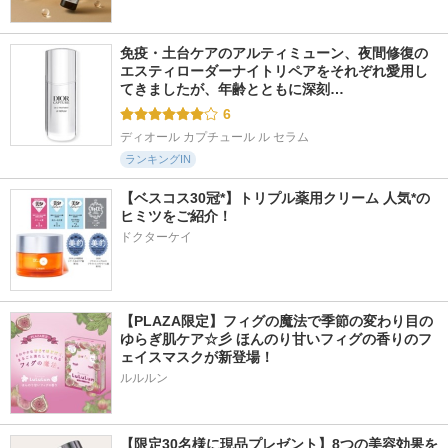
免疫・土台ケアのアルティミューン、夜間修復の
エスティローダーナイトリペアをそれぞれ愛用し
てきましたが、年齢とともに深刻…
6
ディオール カプチュール ル セラム
ランキングIN
【ベスコス30冠*】トリプル薬用クリーム 人気*の
ヒミツをご紹介！
ドクターケイ
【PLAZA限定】フィグの魔法で季節の変わり目の
ゆらぎ肌ケア☆彡 ほんのり甘いフィグの香りのフ
ェイスマスクが新登場！
ルルルン
【限定30名様に現品プレゼント】8つの美容効果を