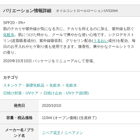
バリエーション情報詳細
オイルコントロールローションUV110ml
SPF20・PA+
肌のテカりや紫外線が気になる方に。テカりを抑えるのに加え、紫外線も防ぐ
化粧水
。肌につけた時から、クールで爽やかな使い心地です。シクロデキスト
リン(皮脂吸着成分)、紫外線吸収剤、グリセリン配合(
うるおい
成分)を配合。毎
日のお手入れやヒゲ剃り後も使用できます。微香性。爽やかなクールシトラス
の香り。
2020年10月10日 パッケージをリニューアルして登場。
カテゴリ
スキンケア・基礎化粧品
化粧水
化粧水
日焼け対策・UVケア
日焼け止め・UVケア(顔用)
発売日
2020/10/10
容量・税込価格
110ml (オープン価格) (生産終了)
メーカー名 / ブラ
ニベア花王
/
ニベアメン
ンド名