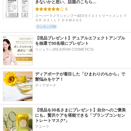
きないかと思い、話題のこちら…
6
スーパーラメラシャンプー&EXモイストトリートメント Ｆ
ＯＲ ＤＡＩＬＹ ＤＡＭＡＧＥ
ランキングIN
【現品プレゼント】デュアルエフェクトアンプル
を抽選で30名様にプレゼント
リジュラン(REJURAN COSMETICS)
ディアボーテが着目した「ひまわりのちから」で
髪悩みをケア！
ディアボーテ
【現品を30名さまにプレゼント】自分へのご褒美
にも。贅沢ケアを堪能できる「プランプコンセン
トレートマスク*」
アユーラ