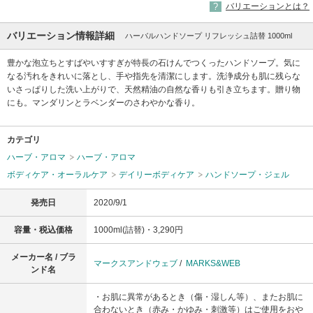
バリエーションとは？
バリエーション情報詳細
ハーバルハンドソープ リフレッシュ詰替 1000ml
豊かな泡立ちとすばやいすすぎが特長の石けんでつくったハンドソープ。気に
なる汚れをきれいに落とし、手や指先を清潔にします。洗浄成分も肌に残らな
いさっぱりした洗い上がりで、天然精油の自然な香りも引き立ちます。贈り物
にも。マンダリンとラベンダーのさわやかな香り。
カテゴリ
ハーブ・アロマ
ハーブ・アロマ
ボディケア・オーラルケア
デイリーボディケア
ハンドソープ・ジェル
発売日
2020/9/1
容量・税込価格
1000ml(詰替)・3,290円
メーカー名 / ブラ
マークスアンドウェブ
/
MARKS&WEB
ンド名
・お肌に異常があるとき（傷・湿しん等）、またお肌に
合わないとき（赤み・かゆみ・刺激等）はご使用をおや