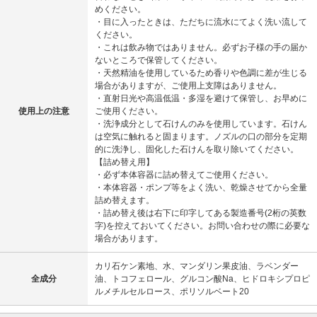
めください。
・目に入ったときは、ただちに流水にてよく洗い流して
ください。
・これは飲み物ではありません。必ずお子様の手の届か
ないところで保管してください。
・天然精油を使用しているため香りや色調に差が生じる
場合がありますが、ご使用上支障はありません。
・直射日光や高温低温・多湿を避けて保管し、お早めに
使用上の注意
ご使用ください。
・洗浄成分として石けんのみを使用しています。石けん
は空気に触れると固まります。ノズルの口の部分を定期
的に洗浄し、固化した石けんを取り除いてください。
【詰め替え用】
・必ず本体容器に詰め替えてご使用ください。
・本体容器・ポンプ等をよく洗い、乾燥させてから全量
詰め替えます。
・詰め替え後は右下に印字してある製造番号(2桁の英数
字)を控えておいてください。お問い合わせの際に必要な
場合があります。
カリ石ケン素地、水、マンダリン果皮油、ラベンダー
全成分
油、トコフェロール、グルコン酸Na、ヒドロキシプロピ
ルメチルセルロース、ポリソルベート20