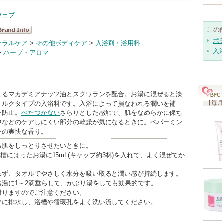
ウェブ
この
MARKS&WE
ボ
ーラルケア
>
その他ボディケア
>
入浴剤・浴用料
入
>
ハーブ・アロマ
 BrandInfo
えるマカデミアナッツ油とスクワランを配合。お湯に混ぜると淡
【毎月
ミルクタイプの入浴料です。入浴によって損なわれる潤いを補
を防止。
べたつかない
さらりとした感触で、肌をなめらかに保ち
中などのケアしにくい部分の乾燥が気になるときに。ペパーミン
ーの爽快な香り。
る肌をしっとりさせたいときに。
の浴槽にはったお湯に15mL(キャップ約3杯)を入れて、よく混ぜてか
わず、タオルでやさしく水分を吸い取ると潤い感が持続します。
お湯に1～2滴垂らして、かぶり湯をしても効果的です。
滑りますのでご注意ください。
ぐに排水し、浴槽や循環孔をよく洗い流してください。