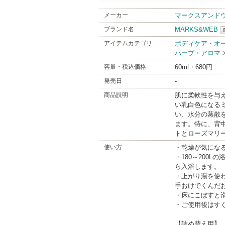
メーカー
マークスアンド
ブランド名
MARKS&WEB
アイテムカテゴリ
ボディケア・オ
ハーブ・アロマ
B
容量・税込価格
60ml・680円
発売日
-
商品説明
肌に柔軟性を与
い乳白色になる
い、水分の蒸散
ます。特に、背
トとローズマリ
使い方
・乾燥が気にな
・180～200L
ら入浴します。
・上がり湯を使
手おけでくんだ
・床にこぼすと
・ご使用後はす
【詰め替え用】