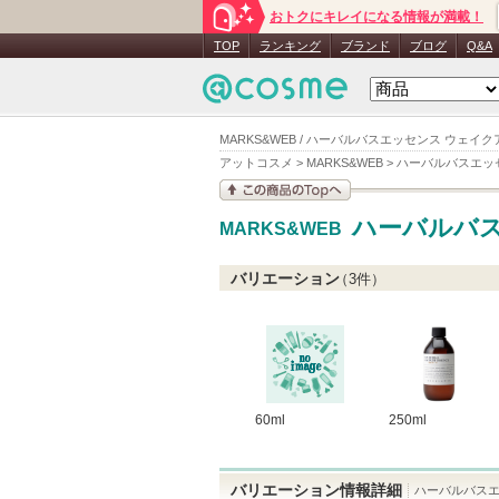
おトクにキレイになる情報が満載！
TOP
ランキング
ブランド
ブログ
Q&A
MARKS&WEB / ハーバルバスエッセンス ウェイクア
アットコスメ
>
MARKS&WEB
>
ハーバルバスエッ
この商品の情報を見
ハーバルバ
MARKS&WEB
る
バリエーション
（
3
件）
60ml
250ml
バリエーション情報詳細
ハーバルバスエッ