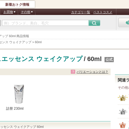
新着おトク情報
お買物
その他
カテゴリ一覧
ベストコスメ
ップ 60ml 商品情報
センス ウェイクアップ
>
60ml
スエッセンス ウェイクアップ
/ 60ml
公式
バリエーションとは？
関連
その他
詰替 230ml
センス ウェイクアップ 60ml