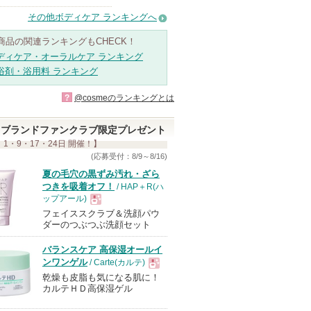
その他ボディケア ランキングへ
商品の関連ランキングもCHECK！
ディケア・オーラルケア ランキング
浴剤・浴用料 ランキング
?
@cosmeのランキングとは
ブランドファンクラブ限定プレゼント
 1・9・17・24日 開催！】
(応募受付：8/9～8/16)
夏の毛穴の黒ずみ汚れ・ざら
つきを吸着オフ！
/ HAP＋R(ハ
ップアール)
フェイススクラブ＆洗顔パウ
現
ダーのつぶつぶ洗顔セット
バランスケア 高保湿オールイ
品
ンワンゲル
/ Carte(カルテ)
乾燥も皮脂も気になる肌に！
現
カルテＨＤ高保湿ゲル