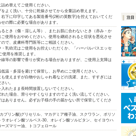
に詰め替えてご使用ください。
プをよく洗い、十分に乾燥させてから全量詰め替えます。
右下に印字してある製造番号(2桁の英数字)を控えておいてくだ
注目
わせの際に必要な場合があります。
あるとき（傷・湿しん等）、またお肌に合わないとき（赤み・か
はご使用をおやめください。使用を継続されると症状を悪化させ
すので、皮膚科専門医等にご相談ください。
中・乳幼児はご使用をお控えいただくか、「ハーバルバスエッセ
ご使用を推奨します。
外線等の影響で香りが変わる場合がありますが、ご使用上支障は
温低温・多湿を避けて保管し、お早めにご使用ください。
にも使えますが白物やおしゃれ着などの洗濯、また、すすぎには
ださい。
を入れたまま長時間放置しないでください。
ぼれた場合、滑りやすくなりますのでよく洗い流してください。
ではありません。必ずお子様の手の届かない所で保管してくださ
/カプリン酸)グリセリル、マカデミア種子油、スクワラン、ポリソ
トラオレイン酸ソルベス-30、オレイン酸ソルビタン、セイヨウハ
ローズマリー油、トコフェロール