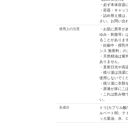
・必ず本体容器
・容器・キャッ
・詰め替え後は、
さい。お問い合
使用上の注意
・お肌に異常が
ゆみ・刺激等）
ることがありま
・妊娠中・授乳
ンス 無香料」の
・天然精油は紫
ありません。
・直射日光や高
・残り湯は洗濯
使用しないでく
・残り湯に衣類
・原液が床にこ
・これは飲み物
い。
全成分
トリ(カプリル酸
ルベート80、テ
ッカ葉油、水、