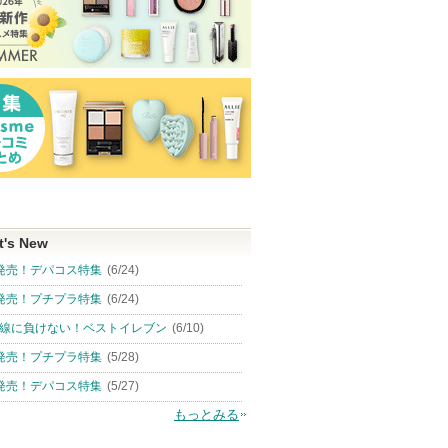
t's New
発売！デパコス特集
(6/24)
発売！プチプラ特集
(6/24)
線に負けない！ベストイレブン
(6/10)
発売！プチプラ特集
(5/28)
発売！デパコス特集
(5/27)
もっとみる