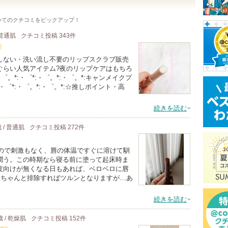
いてのクチコミをピックアップ！
 普通肌
クチコミ投稿
343
件
しない・洗い流し不要のリップスクラブ販売
ぐらい人気アイテム?夜のリップケアはもちろ
。*:・゜*:・゜。*:・゜。*:キャンメイクプ
:・゜*:・゜。*:・゜。*:☆推しポイント・高
続きを読む
歳 / 普通肌
クチコミ投稿
272
件
なので刺激もなく、唇の体温ですぐに溶けて馴
潤う。この時期なら寝る前に塗って起床時ま
皮向けが無くなる日もあれば、ベロベロに唇
をちゃんと排除すればツルンとなりますが…あ
続きを読む
歳 / 乾燥肌
クチコミ投稿
152
件