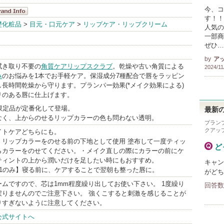
今、コ
す！！
ャンメイク
礎化粧品
>
目元・口元ケア
>
リップケア・リップクリーム
人気の
andInfo
一部商
ぜひ…
by
ア
拭き取り不要の
角質ケア
リップスクラブ
。乾燥や古い角質による
2024/11
み
のお悩みを1本でお手軽ケア。保湿成分7種配合で唇をラッピン
長時間乾燥から守ります。プランパー効果(*メイク効果による)
リのある唇に仕上げます。
日 限定品が定番化して登場。
最新の
なく、上からのせるリップカラーの色も問わない透明。
プラン
クアッ
イトケアどちらにも。
・リップカラーをのせる前の下地として使用 塗布して一度ティッ
ど
らカラーをのせてください。・メイク直しの際にカラーの前にケ
ティントの上から潤いだけを足したい時にもおすすめ。
キャン
01のみ】寝る前に、ケアすることで翌朝も整った唇に。
がどち
ムですので、芯は1mm程度繰り出してお使い下さい。 1度繰り
回答数
戻りませんのでご注意下さい。 強くこすると刺激を感じることが
りすぎないように注意してください。
公式サイトへ