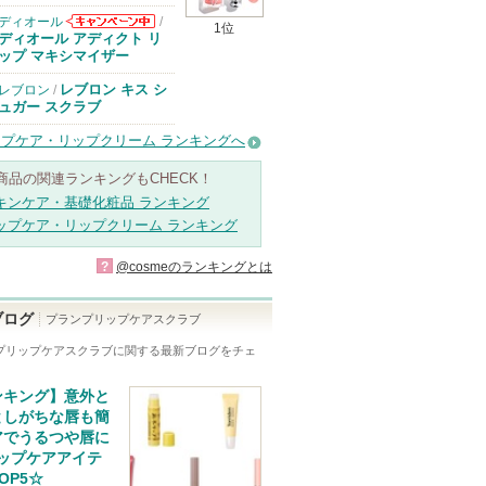
ります
ディオール
/
1位
ディオールから
ディオール アディクト リ
のお知らせがあ
ップ マキシマイザー
ります
レブロン キス シ
レブロン
/
ュガー スクラブ
ップケア・リップクリーム ランキングへ
商品の関連ランキングもCHECK！
キンケア・基礎化粧品 ランキング
ップケア・リップクリーム ランキング
?
@cosmeのランキングとは
ブログ
プランプリップケアスクラブ
プリップケアスクラブ
に関する最新ブログをチェ
ンキング】意外と
としがちな唇も簡
アでうるつや唇に
リップケアアイテ
OP5☆