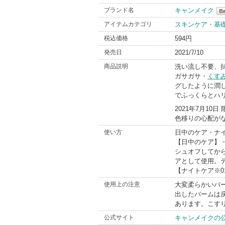
ブランド名
キャンメイク
キ
アイテムカテゴリ
スキンケア・基
Br
税込価格
594円
発売日
2021/7/10
商品説明
洗い流し不要、
ガサガサ・
くす
グしたように潤し
でふっくらとハ
2021年7月10
色移りの心配が
使い方
日中のケア・ナ
【日中のケア】
シュオフしてか
アとして使用。
【ナイトケア※
使用上の注意
大変柔らかいバー
出したバームは
あります。こす
公式サイト
キャンメイクの