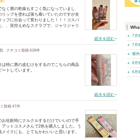
ト
でなく唇の乾燥もすごく気になっていまし
のリップを塗れば落ち着いていたのですが全
リップに出会って変わりました！！！コスパ
た、、笑控えめなスクラブで、ジャリジャリ
Wha
7月
続きを読む
7月
燥肌
クチコミ投稿
639
件
紫外
6月
冬は特に唇の皮むけをするのでこちらの商品
ピートしています。
6月
続きを読む
コミ投稿
47
件
のお化粧時にクルクルするだけでいいので手
、アットコスメさんで2色を購入しました。う
風メイクにも、とてもかわいいと思います。