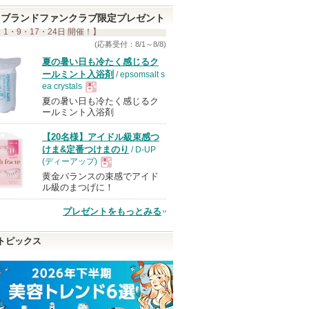
ブランドファンクラブ限定プレゼント
 1・9・17・24日 開催！】
(応募受付：8/1～8/8)
夏の暑い日も冷たく感じるク
ールミント入浴剤
/ epsomsalt s
ea crystals
夏の暑い日も冷たく感じるク
現
ールミント入浴剤
【20名様】アイドル級束感つ
品
けま&定番つけまのり
/ D-UP
(ディーアップ)
黄金バランスの束感でアイド
現
ル級のまつげに！
プレゼントをもっとみる
品
トピックス