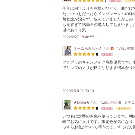
7
購入品
リピー
ー
人
録
今年は例年よりも乾燥がひどく、肌だけ
に
た。いつもだったらメンソレータムの緑
以
さ
お
然乾燥が治らず。悩んでいましたがこの
上
れ
も良すぎて結局全色購入してしまいまし
気
の
て
感はあまり気…
に
メ
い
2022/2/27 19:48:55
入
ン
ま
り
ネームあみちゃん
さん
47歳 / 乾
バ
す
50
登
5
購入品
ー
人
録
プチプラのキャンメイク商品優秀です。
に
でリップのノリが良くなります何本かリ
以
さ
お
上
れ
気
の
て
に
メ
い
2023/2/20 11:00:13
入
ン
ま
り
★kyom★
さん
41歳 / 混合肌
クチ
バ
す
登
5
購入品
リピート
ー
録
いつもは定番のお色を使っています。朝
に
軽でお気に入りです。限定色が気になり
さ
お
っすらお色がついて潤うので、すっぴん
れ
気