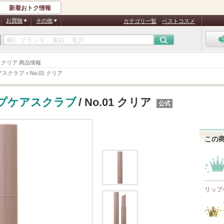
新着おトク情報
お買物
その他
カテゴリ一覧
ベストコスメ
1 クリア 商品情報
アスクラブ
>
No.01 クリア
プケアスクラブ
/ No.01 クリア
公式
この
リップ