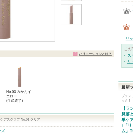
リ
この
バリエーションとは？
ス
リ
最新
No.03 みかんイ
エロー
プラン
(生産終了)
ック！
【ラ
見落
アスクラブ No.01 クリア
単ケ
♪「
ーズ
ム」T