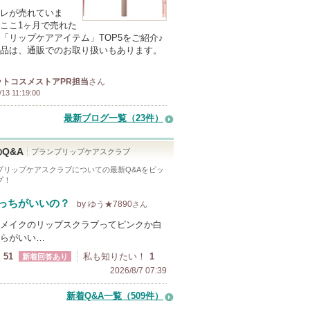
レが売れていま
ここ1ヶ月で売れた
「リップケアアイテム」TOP5をご紹介♪
品は、通販でのお取り扱いもあります。
ットコスメストアPR担当
さん
/13 11:19:00
最新ブログ一覧（23件）
Q&A
プランプリップケアスクラブ
プリップケアスクラブ
についての最新Q&Aをピッ
プ！
っちがいいの？
by ゆう★7890
さん
メイクのリップスクラブってピンクか白
らがいい…
51
私も知りたい！
1
新着回答あり
2026/8/7 07:39
新着Q&A一覧（509件）