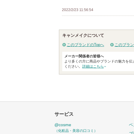
て
に
い
2022/2/23 11:56:54
入
ま
り
す
登
録
キャンメイクについて
さ
このブランドのTopへ
このブラン
れ
て
メーカー関係者の皆様へ
より多くの方に商品やブランドの魅力を伝
い
ください。
詳細はこちら
ま
す
サービス
@cosme
ベ
（化粧品・美容の口コミ）
プ