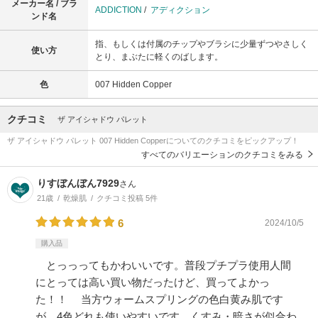
メーカー名 / ブラ
ADDICTION
/
アディクション
ンド名
指、もしくは付属のチップやブラシに少量ずつやさしく
使い方
とり、まぶたに軽くのばします。
色
007 Hidden Copper
クチコミ
ザ アイシャドウ パレット
ザ アイシャドウ パレット 007 Hidden Copperについてのクチコミをピックアップ！
すべてのバリエーションのクチコミをみる
りすぼんぼん7929
さん
21歳
乾燥肌
クチコミ投稿 5件
6
2024/10/5
購入品
とっっってもかわいいです。普段プチプラ使用人間
にとっては高い買い物だったけど、買ってよかっ
た！！ 当方ウォームスプリングの色白黄み肌です
が、4色どれも使いやすいです。くすみ・暗さが似合わ