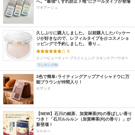
へ。“最強*くずれ防止下地”にクールタイプが登場
マキアージュ
久しぶりに購入しました。 以前購入したパッケー
ジが好きなので、レフィルタイプを@コスメショ
ッピングで予約しました。 香り…
6
スノービューティー ブライトニング スキンケアパウダー
ランキングIN
3色で簡単♪ライティングアップアイシャドウに万
能ブラウンが仲間入り！
セザンヌ
【NEW】石川の銘茶、加賀棒茶(R)の香ばしい香り
つき！「石川ルルルン（加賀棒茶(R)の香り）」が
新登場！
ルルルン