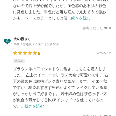
ないので右上が心配でしたが、血色感のある肌の影色
に発色しました。単色だと落ち窪んで見えそうで微妙
かも。ベースカラーとしては便…
続きを読む
参考になった
0
犬の親
さん
29歳
普通肌
クチコミ投稿 55件
5
2024/7/12
購入品
ブラウン系のアイシャドウに飽き、こちらを購入しま
した。 左上のイエローが、ラメ大粒で可愛いです。 右
下の締め色は結構ピンク寄りな気がします。 イエベ秋
ですが、馴染みすぎず発色がよくて メイクしている感
がしっかり出て好きです。 若干締め色は茶色っぽい方
が似合う気がして 別のアイシャドウを使っているの
で、…
続きを読む