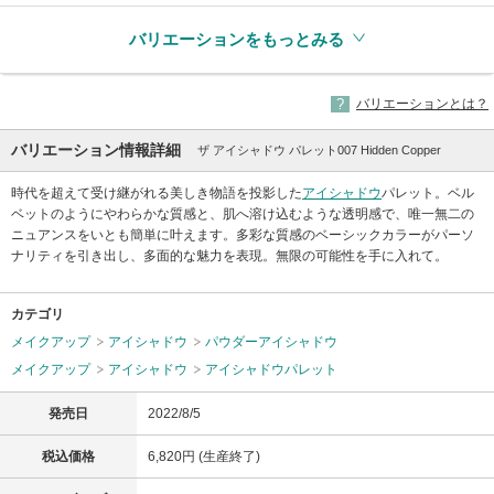
バリエーションをもっとみる
バリエーションとは？
バリエーション情報詳細
ザ アイシャドウ パレット007 Hidden Copper
時代を超えて受け継がれる美しき物語を投影した
アイシャドウ
パレット。ベル
ベットのようにやわらかな質感と、肌へ溶け込むような透明感で、唯一無二の
ニュアンスをいとも簡単に叶えます。多彩な質感のベーシックカラーがパーソ
ナリティを引き出し、多面的な魅力を表現。無限の可能性を手に入れて。
カテゴリ
メイクアップ
アイシャドウ
パウダーアイシャドウ
メイクアップ
アイシャドウ
アイシャドウパレット
発売日
2022/8/5
税込価格
6,820円 (生産終了)