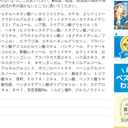
入らないようにご注意ください。●高温、低温、高湿度の場所や直
乳幼児の手の届かないところに置いてください。
ラエチルヘキサン酸ペンタエリスリチル、ＤＰＧ、エリスリトー
、ラウロイルグルタミン酸ジ（フィトステリル／オクチルドデシ
－２２）アルコール、シア脂、ステアリン酸グリセリル（Ｓ
ン、ヘキサ（ヒドロキシステアリン酸／ステアリン酸／ロジン
リスリチル、ラウロイルグルタミン酸ジ（オクチルドデシル／フ
ベヘニル）、ヒマワリ油、エチルヘキシルグリセリン、プロパン
ミチン酸アスコルビルリン酸３Ｎａ、パンテノール、テトラヘキ
スコルビル、酢酸レチノール、セラミドＮＰ、セラミドＮＧ、セ
ィトスフィンゴシン、アスパラガス茎エキス、ハス花エキス、ポ
クロスポリマー－６、キサンタンガム、アラキジルアルコール、
）アルキルグルコシド、ポリソルベート６０、ベヘニルアルコー
エタノール、マイカ、アラキルグルコシド、酸化チタン、トコフ
ン酸Ｎａ、香料、ＥＤＴＡ－２Ｎａ、クエン酸、ペンテト酸５Ｎ
、酸化銀、ペンタステアリン酸ポリグリセリル－１０、ステアロ
トＮａ、ＢＨＴ、安息香酸Na、ソルビン酸K、グルコノラクトン、