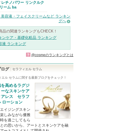
エリクシールか
レチノパワー リンクルク
/
らのお知らせが
リーム ba
あります
・美容液・フェイスクリームなど ランキン
グへ
商品の関連ランキングもCHECK！
キンケア・基礎化粧品 ランキング
容液 ランキング
?
@cosmeのランキングとは
ブログ
セラフィエル セラム
ィエル セラム
に関する最新ブログをチェック！
識を高めるラグジ
リーなスキンケア
ィアレス セラフ
 ローション
エイジングスキン
楽しみながら優雅
時を過ごしてもら
との思いから、アートとスキンケアを融
アートコスメとして開発され…