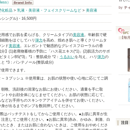
less）
by
テ
フィアレス
礎化粧品
>
乳液・美容液・フェイスクリームなど
>
美容液
（fearless）
ルシングル)・16,500円
BrandInfo
使用感でお肌を柔らげる、クリームタイプの
美容液
。年齢肌で硬
【毎月
層細胞をほぐしてハリ
弾力
を高め、煌めき肌へと導くクリームタ
ウンド
美容液
。エレガントで魅惑的なグレイスフローラルの香
分】(1)老廃物蓄積の予防に「ハス花エキス(*1)」(2)肌活力のサポ
ビタミンB5(*3)」*1：整肌成分 *2：
うるおい
を与え、ハリ
弾力
の
と *3：パンテノール(整肌成分)
で使用できます。
２～３プッシュ ※使用量は、お肌の状態や使い心地に応じてご調
：朝晩、洗顔後の清潔なお肌にお使いください。適量を手に取
イントやお顔全体になじませてください。お肌の状態に応じて、
ムなどお手持ちのスキンケアアイテムを併せてお使いください。
中身が出るまでポンプを数回押してください。
る際はパッチテストをしてからご使用ください。●お肌に異常が生
く注意してご使用ください。●お肌に異常(赤み、かゆみ、刺激、白
注目
われたとき、またはお肌に合わないときは、ご使用をおやめくださ