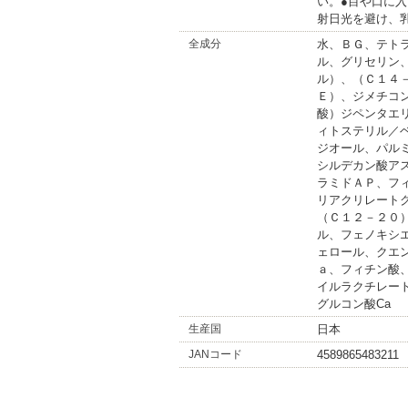
い。●目や口に
射日光を避け、
全成分
水、ＢＧ、テト
ル、グリセリン
ル）、（Ｃ１４
Ｅ）、ジメチコ
酸）ジペンタエ
ィトステリル／
ジオール、パル
シルデカン酸ア
ラミドＡＰ、フ
リアクリレート
（Ｃ１２－２０
ル、フェノキシ
ェロール、クエ
ａ、フィチン酸
イルラクチレー
グルコン酸Ca
生産国
日本
JANコード
4589865483211