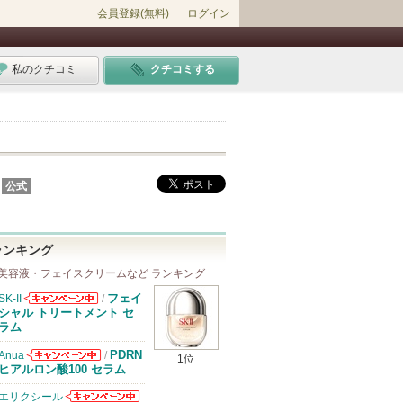
会員登録(無料)
ログイン
私のクチコミ
クチコミする
公式
ランキング
美容液・フェイスクリームなど ランキング
フェイ
SK-II
/
SK-IIからのお
シャル トリートメント セ
知らせがありま
ラム
す
PDRN
Anua
/
1位
Anuaからのお
ヒアルロン酸100 セラム
知らせがありま
す
エリクシール