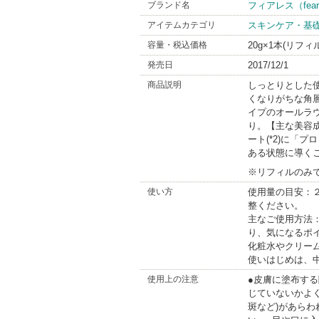
ブランド名
フィアレス（fear
アイテムカテゴリ
スキンケア・基
容量・税込価格
20g×1本(リフィ
発売日
2017/12/1
商品説明
しっとりとした
くなりがちな角
イプのオールラ
り。【主な美容成
ート(*2)に「プロ
ある状態に導くこ
※リフィルのみ
使い方
使用量の目安：
整ください。
主なご使用方法
り、気になるポ
化粧水やクリー
使いはじめは、
使用上の注意
●皮膚に塗布す
じていないかよ
斑など)があら