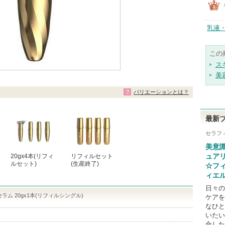
乳液
この
ス
美
バリエーションとは？
最新
セラフ
美意
20gx4本(リフィ
リフィルセット
ュア
ルセット)
(生産終了)
☆フ
ィエル
日々の
ラム 20gx1本(リフィルシングル)
ケアを
なひと
いたい
合した