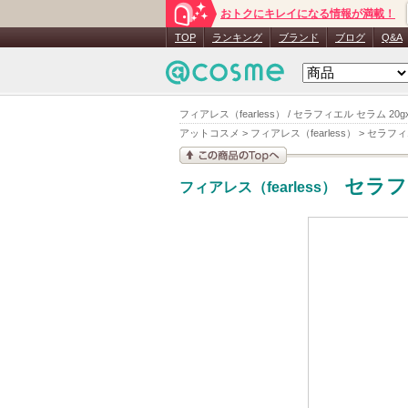
おトクにキレイになる情報が満載！
TOP
ランキング
ブランド
ブログ
Q&A
フィアレス（fearless） / セラフィエル セラム 2
アットコスメ
>
フィアレス（fearless）
>
セラフィ
この商品の情報を見
セラフ
フィアレス（fearless）
る