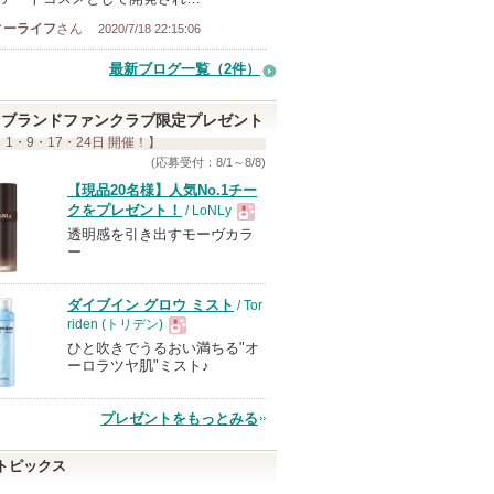
ィーライフ
さん
2020/7/18 22:15:06
最新ブログ一覧（2件）
ブランドファンクラブ限定プレゼント
 1・9・17・24日 開催！】
(応募受付：8/1～8/8)
【現品20名様】人気No.1チー
クをプレゼント！
/ LoNLy
透明感を引き出すモーヴカラ
現
ー
品
ダイブイン グロウ ミスト
/ Tor
riden (トリデン)
ひと吹きでうるおい満ちる"オ
現
ーロラツヤ肌"ミスト♪
品
プレゼントをもっとみる
トピックス