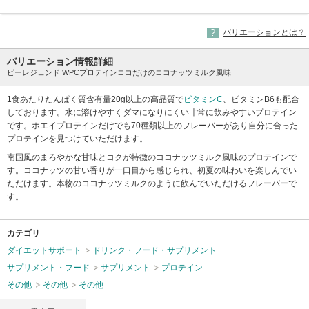
バリエーションとは？
バリエーション情報詳細
ビーレジェンド WPCプロテインココだけのココナッツミルク風味
1食あたりたんぱく質含有量20g以上の高品質で
ビタミンC
、ビタミンB6も配合
しております。水に溶けやすくダマになりにくい非常に飲みやすいプロテイン
です。ホエイプロテインだけでも70種類以上のフレーバーがあり自分に合った
プロテインを見つけていただけます。
南国風のまろやかな甘味とコクが特徴のココナッツミルク風味のプロテインで
す。ココナッツの甘い香りが一口目から感じられ、初夏の味わいを楽しんでい
ただけます。本物のココナッツミルクのように飲んでいただけるフレーバーで
す。
カテゴリ
ダイエットサポート
ドリンク・フード・サプリメント
サプリメント・フード
サプリメント
プロテイン
その他
その他
その他