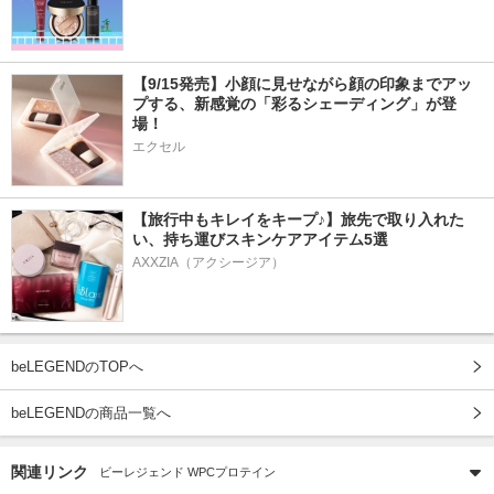
【9/15発売】小顔に見せながら顔の印象までアッ
プする、新感覚の「彩るシェーディング」が登
場！
エクセル
【旅行中もキレイをキープ♪】旅先で取り入れた
い、持ち運びスキンケアアイテム5選
AXXZIA（アクシージア）
beLEGENDのTOPへ
beLEGENDの商品一覧へ
関連リンク
ビーレジェンド WPCプロテイン