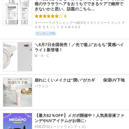
後のサラサラヘアをおうちでできるケアで維持で
きないかと思い、話題のこちら…
6
スーパーラメラシャンプー&EXモイストトリートメント Ｆ
ＯＲ ＤＡＩＬＹ ＤＡＭＡＧＥ
ランキングIN
＼8月7日全国発売！／光で遊ぶ”おもち”質感ハイ
ライト新登場！
M・A・C
崩れにくいメイクは“潤い”がカギ　　保湿UV下地
パラドゥ
【最大62％OFF】メガポ開催中！人気美容液ファ
ンデやUVアイテムがお得に♪
AGE20'S(エージトウェンティズ)