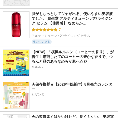
肌がもちっとしてツヤが出る、使いやすい美容液
でした。 資生堂 アルティミューン パワライジン
グ セラム 【使用感】 なめらか…
7
アルティミューン パワライジング セラム
ランキングIN
【NEW】「横浜ルルルン（コーヒーの香り）」が
誕生！焙煎したてのコーヒーの豊かな香りで、つ
るんと品のあるなめらか肌へ☆彡
ルルルン
★保存推奨★【2026年秋新作】8月発売カレンダ
ー
セザンヌ
今の髪質悪くはないけれど、良くもない。 美容室