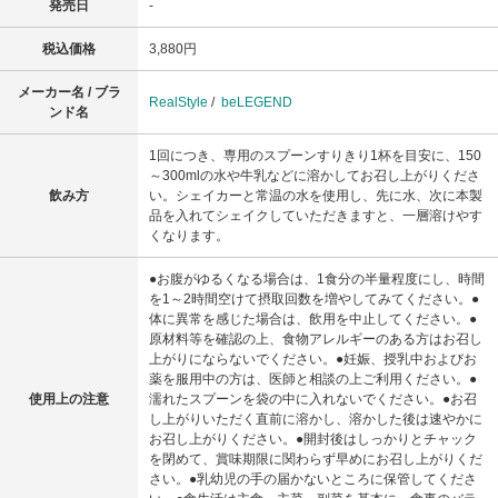
発売日
-
税込価格
3,880円
メーカー名 / ブラ
RealStyle
/
beLEGEND
ンド名
1回につき、専用のスプーンすりきり1杯を目安に、150
～300mlの水や牛乳などに溶かしてお召し上がりくださ
飲み方
い。シェイカーと常温の水を使用し、先に水、次に本製
品を入れてシェイクしていただきますと、一層溶けやす
くなります。
●お腹がゆるくなる場合は、1食分の半量程度にし、時間
を1～2時間空けて摂取回数を増やしてみてください。●
体に異常を感じた場合は、飲用を中止してください。●
原材料等を確認の上、食物アレルギーのある方はお召し
上がりにならないでください。●妊娠、授乳中およびお
薬を服用中の方は、医師と相談の上ご利用ください。●
使用上の注意
濡れたスプーンを袋の中に入れないでください。●お召
し上がりいただく直前に溶かし、溶かした後は速やかに
お召し上がりください。●開封後はしっかりとチャック
を閉めて、賞味期限に関わらず早めにお召し上がりくだ
さい。●乳幼児の手の届かないところに保管してくださ