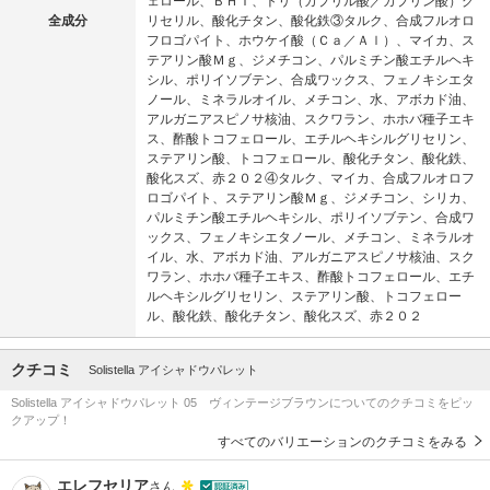
ェロール、ＢＨＴ、トリ（カプリル酸／カプリン酸）グ
全成分
リセリル、酸化チタン、酸化鉄③タルク、合成フルオロ
フロゴパイト、ホウケイ酸（Ｃａ／Ａｌ）、マイカ、ス
テアリン酸Ｍｇ、ジメチコン、パルミチン酸エチルヘキ
シル、ポリイソブテン、合成ワックス、フェノキシエタ
ノール、ミネラルオイル、メチコン、水、アボカド油、
アルガニアスピノサ核油、スクワラン、ホホバ種子エキ
ス、酢酸トコフェロール、エチルヘキシルグリセリン、
ステアリン酸、トコフェロール、酸化チタン、酸化鉄、
酸化スズ、赤２０２④タルク、マイカ、合成フルオロフ
ロゴパイト、ステアリン酸Ｍｇ、ジメチコン、シリカ、
パルミチン酸エチルヘキシル、ポリイソブテン、合成ワ
ックス、フェノキシエタノール、メチコン、ミネラルオ
イル、水、アボカド油、アルガニアスピノサ核油、スク
ワラン、ホホバ種子エキス、酢酸トコフェロール、エチ
ルヘキシルグリセリン、ステアリン酸、トコフェロー
ル、酸化鉄、酸化チタン、酸化スズ、赤２０２
クチコミ
Solistella アイシャドウパレット
Solistella アイシャドウパレット 05 ヴィンテージブラウンについてのクチコミをピッ
クアップ！
すべてのバリエーションのクチコミをみる
エレフセリア
さん