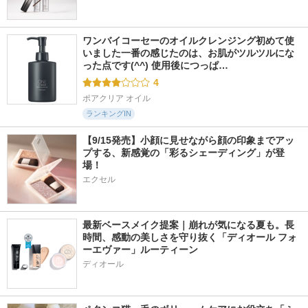
ワンバイコーセーのオイルクレンジング初めて使
いました一番の感じたのは、お肌がツルツルにな
った点です(^^) 使用後につっぱ…
4
ポアクリア オイル
ランキングIN
【9/15発売】小顔に見せながら顔の印象までアッ
プする、新感覚の「彩るシェーディング」が登
場！
エクセル
最新ベースメイク提案｜崩れが気になる夏も。長
時間、感動の美しさを守り抜く「ディオール フォ
ーエヴァー」ルーティーン
ディオール