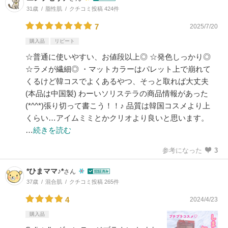
31歳
脂性肌
クチコミ投稿 424件
7
2025/7/20
購入品
リピート
☆普通に使いやすい、お値段以上◎ ☆発色しっかり◎
☆ラメが繊細◎ ・マットカラーはパレット上で崩れて
くるけど韓コスでよくあるやつ、そっと取れば大丈夫
(本品は中国製) わーいソリステラの商品情報があった
(*^^*)張り切って書こう！！♪ 品質は韓国コスメより上
くらい…アイムミミとかクリオより良いと思います。
…
続きを読む
参考になった
3
*ひまママ♪*
さん
37歳
混合肌
クチコミ投稿 265件
4
2024/4/23
購入品