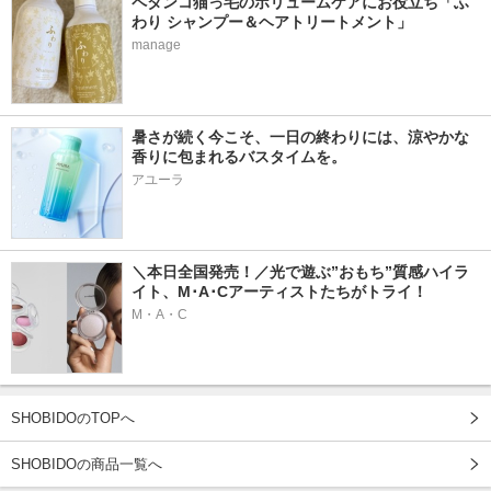
ペタンコ猫っ毛のボリュームケアにお役立ち「ふ
わり シャンプー＆ヘアトリートメント」
manage
暑さが続く今こそ、一日の終わりには、涼やかな
香りに包まれるバスタイムを。
アユーラ
＼本日全国発売！／光で遊ぶ”おもち”質感ハイラ
イト、M･A･Cアーティストたちがトライ！
M・A・C
SHOBIDOのTOPへ
SHOBIDOの商品一覧へ