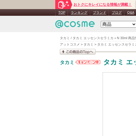
おトクにキレイになる情報が満載！
TOP
ランキング
ブランド
ブログ
Q&A
タカミ / タカミ エッセンスセラミカ＋N 30ml 商
アットコスメ
>
タカミ
>
タカミ エッセンスセラミ
この商品の情報を見
タカミ エ
タカミ
る
タカミから
のお知らせ
があります