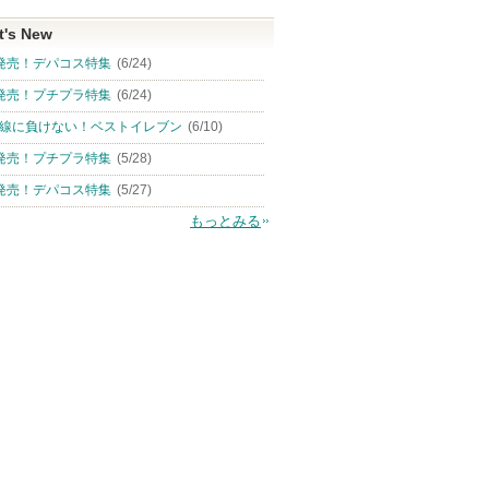
t's New
発売！デパコス特集
(6/24)
発売！プチプラ特集
(6/24)
線に負けない！ベストイレブン
(6/10)
発売！プチプラ特集
(5/28)
発売！デパコス特集
(5/27)
もっとみる