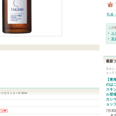
乳液
この
ス
美
最新
タカミ
ェック
【東
のは
スキ
スセラミカ＋N 30ml
ル登場
カシ
ョッ
7月30
らの
名古