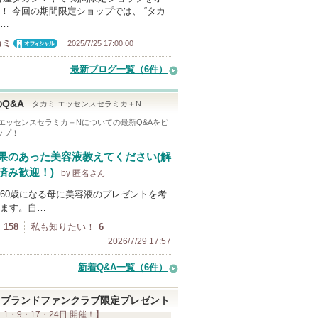
！ 今回の期間限定ショップでは、 “タカ
…
カミ
2025/7/25 17:00:00
オフィシャ
ル
最新ブログ一覧（6件）
Q&A
タカミ エッセンスセラミカ＋N
 エッセンスセラミカ＋N
についての最新Q&Aをピ
ップ！
果のあった美容液教えてください(解
済み歓迎！)
by 匿名
さん
60歳になる母に美容液のプレゼントを考
ます。自…
158
私も知りたい！
6
2026/7/29 17:57
新着Q&A一覧（6件）
ブランドファンクラブ限定プレゼント
 1・9・17・24日 開催！】