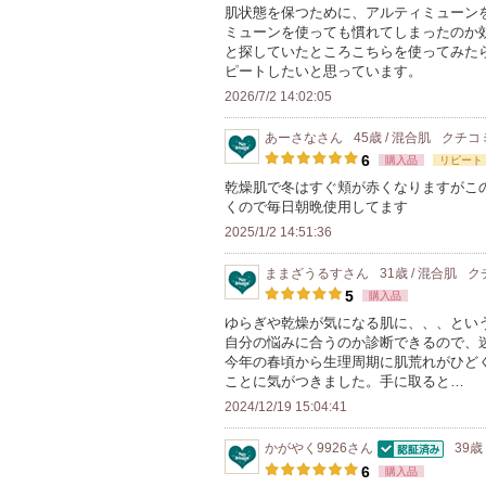
人
肌状態を保つために、アルティミューン
に
ミューンを使っても慣れてしまったのか
以
お
と探していたところこちらを使ってみたら
上
ピートしたいと思っています。
気
の
2026/7/2 14:02:05
に
メ
入
ン
あーさな
さん
45歳 / 混合肌
クチコ
り
6
購入品
リピート
バ
登
乾燥肌で冬はすぐ頬が赤くなりますがこ
ー
録
くので毎日朝晩使用してます
に
さ
2025/1/2 14:51:36
お
れ
気
ままざうるす
さん
31歳 / 混合肌
ク
て
に
5
購入品
い
入
ゆらぎや乾燥が気になる肌に、、、とい
ま
自分の悩みに合うのか診断できるので、
り
す
今年の春頃から生理周期に肌荒れがひど
登
ことに気がつきました。手に取ると…
録
2024/12/19 15:04:41
さ
かがやく9926
さん
39歳
れ
認証済
6
購入品
て