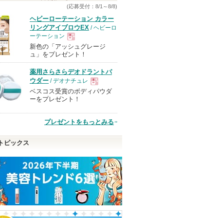
(応募受付：8/1～8/8)
ヘビーローテーション カラー
リングアイブロウEX
/ ヘビーロ
ーテーション
新色の「アッシュグレージ
現
ュ」をプレゼント！
薬用さらさらデオドラントパ
品
ウダー
/ デオナチュレ
ベスコス受賞のボディパウダ
現
ーをプレゼント！
品
プレゼントをもっとみる
トピックス