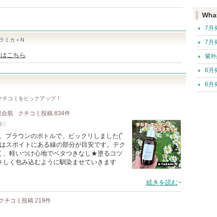
Wha
7月
ラミカ＋N
7月
舗はこちら
紫外
6月
6月
クチコミをピックアップ！
 混合肌
クチコミ投稿
834
件
ト
が、ブラウンのボトルで、ビックリしました(ﾟ
量はスポイトにある線の部分が目安です。テク
く、軽いつけ心地でベタつきなし★塗るコツ
さしく包み込むように馴染ませていきます
続きを読む
クチコミ投稿
219
件