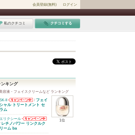
会員登録(無料)
ログイン
私のクチコミ
クチコミする
ランキング
美容液・フェイスクリームなど ランキング
フェイ
SK-II
/
SK-IIからのお
シャル トリートメント セ
知らせがありま
ラム
す
エリクシール
1位
エリクシールか
レチノパワー リンクルク
/
らのお知らせが
リーム ba
あります