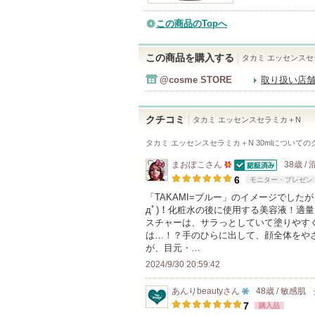
この商品のTopへ
この商品を購入する
タカミ エッセンスセ
@cosme STORE
取り扱い店
クチコミ
タカミ エッセンスセラミカ＋N
タカミ エッセンスセラミカ＋N 30ml
についての
まおぽこ
さん
38歳 /
認証済
50
6
モニター・プレゼン
人
「TAKAMI=ブルー」のイメージでした
дﾟ)！化粧水の後に使用する美容液！適
以
スチャーは、サラっとしていて塗りやす
上
は…！？手のひらに出して、顔全体をや
の
が、目元・…
メ
2024/9/30 20:59:42
ン
あんりbeauty
さん
48歳 / 敏感肌
バ
10
7
購入品
ー