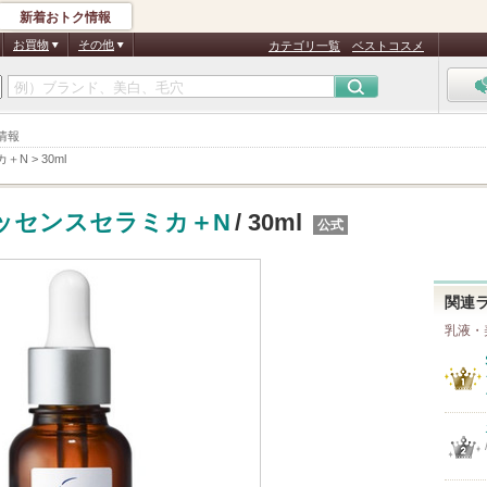
新着おトク情報
お買物
その他
カテゴリ一覧
ベストコスメ
品情報
カ＋N
>
30ml
ッセンスセラミカ＋N
/ 30ml
公式
関連
乳液・