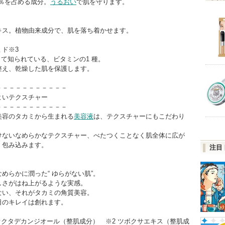
0％を占める成分。
うるおい
で肌を守ります。
キス。植物由来成分で、肌を落ち着かせます。
ド※3
として知られている、ビタミンの1 種。
整え、乾燥した肌を保護します。
－－－－－－－－－－－
よいテクスチャー
－－－－－－－－－－－
美容のタカミから生まれる
美容液
は、テクスチャーにもこだわり
けないなめらかなテクスチャー、べたつくことなく肌全体に広が
く包み込みます。
注目
めらかに潤った“ ゆらがない肌”。
しさがはね上がるような実感。
ない、それがタカミの角質美容。
日のキレイは創れます。
オクタデカンジオール（整肌成分） ※2 ツボクサエキス（整肌成