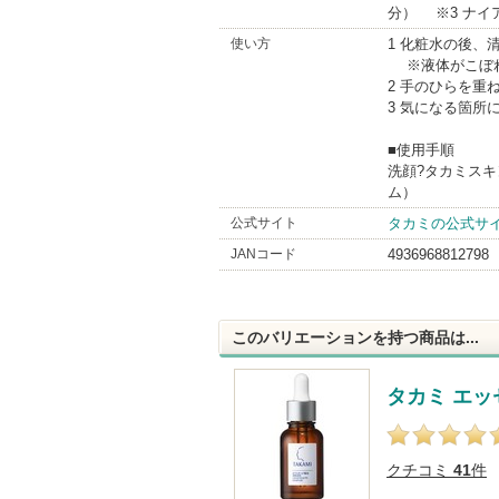
分） ※3 ナイ
使い方
1 化粧水の後
※液体がこぼれ
2 手のひらを
3 気になる箇所
■使用手順
洗顔?タカミスキ
ム）
公式サイト
タカミの公式サ
JANコード
4936968812798
このバリエーションを持つ商品は...
タカミ エッ
クチコミ
41
件