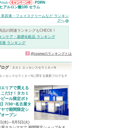
PDRN
Anua
/
Anuaからのお
ヒアルロン酸100 セラム
知らせがありま
す
・美容液・フェイスクリームなど ランキン
グへ
商品の関連ランキングもCHECK！
キンケア・基礎化粧品 ランキング
容液 ランキング
?
@cosmeのランキングとは
ブログ
タカミ エッセンスセラミカ＋N
 エッセンスセラミカ＋N
に関する最新ブログをチ
！
海エリアで買える
ここだけ！タカミ
ンピール限定ボト
】7/30~名古屋タ
マヤで期間限定シ
プオープン
日(水)～8月5日(火)
屋タカシマヤで 期間限定ショップをオ