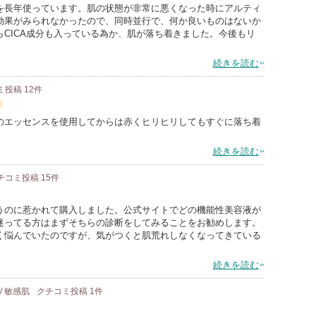
を長年使っています。肌の状態が非常に悪くなった時にアルティ
効果がみられなかったので、同時並行で、何か良いものはないか
CICA成分も入っている為か、肌が落ち着きました。今後もリ
続きを読む
ミ投稿
12
件
のエッセンスを使用してからは赤くヒリヒリしてもすぐに落ち着
続きを読む
チコミ投稿
15
件
うのに惹かれて購入しました。公式サイトでどの機能性美容液が
迷ってる方はまずそちらの診断をしてみることをお勧めします。
く悩んでいたのですが、気がつくと肌荒れしなくなってきている
続きを読む
 / 敏感肌
クチコミ投稿
1
件