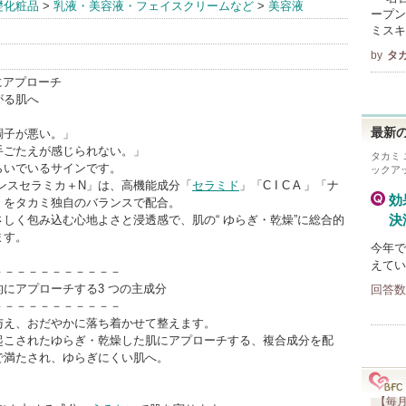
礎化粧品
>
乳液・美容液・フェイスクリームなど
>
美容液
があ
ープン
ミスキ
by
タ
 にアプローチ
がる肌へ
最新の
調子が悪い。」
手ごたえが感じられない。」
タカミ
らいでいるサインです。
ックア
ンスセラミカ＋N」は、高機能成分「
セラミド
」「C I C A 」「ナ
効
」をタカミ独自のバランスで配合。
決
しく包み込む心地よさと浸透感で、肌の“ ゆらぎ・乾燥”に総合的
ます。
今年で
えてい
－－－－－－－－－－－
にアプローチする3 つの主成分
回答数
－－－－－－－－－－－
与え、おだやかに落ち着かせて整えます。
起こされたゆらぎ・乾燥した肌にアプローチする、複合成分を配
で満たされ、ゆらぎにくい肌へ。
【毎月