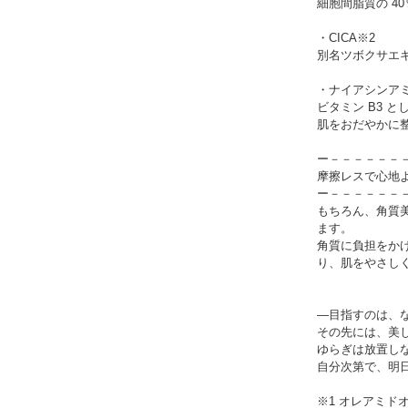
細胞間脂質の 4
・CICA※2
別名ツボクサエ
・ナイアシンアミ
ビタミン B3 
肌をおだやかに
ー－－－－－－
摩擦レスで心地
ー－－－－－－
もちろん、角質
ます。
角質に負担をか
り、肌をやさし
―目指すのは、な
その先には、美
ゆらぎは放置し
自分次第で、明
※1 オレアミド