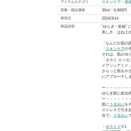
アイテムカテゴリ
スキンケア・基
お知らせ
ります
容量・税込価格
30ml・9,900円
発売日
2024/3/14
商品説明
“ゆらぎ・乾燥”
美しさ、はね上
「なんだか肌の
「
スキンケア
の
それは、肌がゆ
「タカミ エッセ
イアシンアミド
さらっと肌をやさ
にアプローチし
ー－－－－－－
ゆらぎ肌に総合的
ー－－－－－－
肌に
うるおい
を
ストレスで引き
合で、
うるおい
・
セラミド
※1