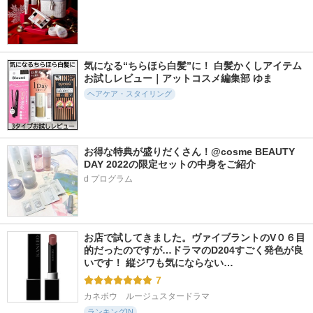
気になる“ちらほら白髪”に！ 白髪かくしアイテム
お試しレビュー｜アットコスメ編集部 ゆま
ヘアケア・スタイリング
お得な特典が盛りだくさん！@cosme BEAUTY 
DAY 2022の限定セットの中身をご紹介
d プログラム
お店で試してきました。ヴァイブラントのV０６目
的だったのですが…ドラマのD204すごく発色が良
いです！ 縦ジワも気にならない…
7
カネボウ　ルージュスタードラマ
ランキングIN