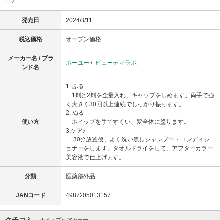
ーチ
発売日
2024/3/11
税込価格
オープン価格
メーカー名 / ブラ
ホーユー
/
ビューティラボ
ンド名
1. ふる
1剤と2剤を全量入れ、キャップをしめます。両手で強
く大きく30回以上連続でしっかり振ります。
2. ぬる
使い方
ホイップを手ですくい、髪全体に塗ります。
3.ケア♪
30分放置後、よく洗い流しシャンプー・コンディシ
ョナーをします。タオルドライをして、アフターカラー
美容液で仕上げます。
分類
医薬部外品
JANコード
4987205013157
クチコミ
ホイップヘアカラー