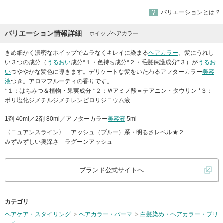
バリエーションとは？
バリエーション情報詳細
ホイップヘアカラー
きめ細かく濃密なホイップでムラなくキレイに染まる
ヘアカラー
。髪にうれし
い３つの成分（
うるおい
成分*１・色持ち成分*２・毛髪保護成分*３）が
うるお
い
つややかな髪色に導きます。デリケートな髪をいたわるアフターカラー
美容
液
つき。アロマフルーティの香りです。
*１：はちみつ＆植物・果実成分 *２：Ｗアミノ酸＝テアニン・タウリン *３：
ポリ塩化ジメチルジメチレンピロリジニウム液
1剤 40ml／2剤 80ml／アフターカラー
美容液
5ml
〈ニュアンスライン〉 アッシュ（ブルー）系・明るさレベル★２
みずみずしい奥深さ ラグーンアッシュ
ブランド公式サイトへ
カテゴリ
ヘアケア・スタイリング
ヘアカラー・パーマ
白髪染め・ヘアカラー・ブリ