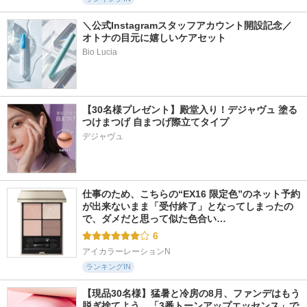
＼公式Instagramスタッフアカウント開設記念／
オトナの目元に嬉しいケアセット
Bio Lucia
【30名様プレゼント】殿堂入り！デジャヴュ 塗る
つけまつげ 自まつげ際立てタイプ
デジャヴュ
仕事のため、こちらの“EX16 限定色”のネット予約
が出来ないまま「受付終了」となってしまったの
で、ダメだと思って似た色合い…
6
アイカラーレーションN
ランキングIN
【現品30名様】猛暑と冷房の8月、ファンデはもう
脱ぎ捨てよう。「3番トーンアップエッセンス」で