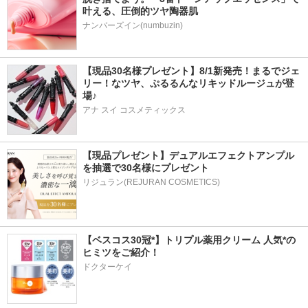
叶える、圧倒的ツヤ陶器肌
ナンバーズイン(numbuzin)
【現品30名様プレゼント】8/1新発売！まるでジェ
リー！なツヤ、ぷるるんなリキッドルージュが登
場♪
アナ スイ コスメティックス
【現品プレゼント】デュアルエフェクトアンプル
を抽選で30名様にプレゼント
リジュラン(REJURAN COSMETICS)
【ベスコス30冠*】トリプル薬用クリーム 人気*の
ヒミツをご紹介！
ドクターケイ