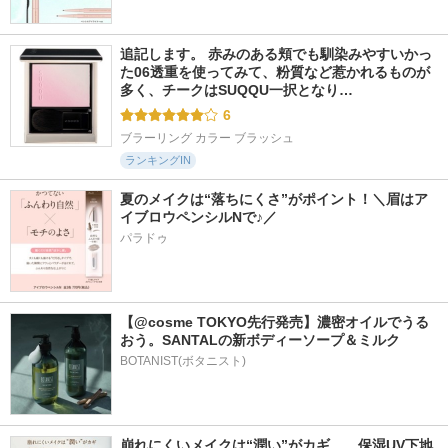
追記します。 赤みのある頬でも馴染みやすいかっ
た06透重を使ってみて、粉質など惹かれるものが
多く、チークはSUQQU一択となり…
6
ブラーリング カラー ブラッシュ
ランキングIN
夏のメイクは“落ちにくさ”がポイント！＼眉はア
イブロウペンシルNで♪／
パラドゥ
【@cosme TOKYO先行発売】濃密オイルでうる
おう。SANTALの新ボディーソープ＆ミルク
BOTANIST(ボタニスト)
崩れにくいメイクは“潤い”がカギ　　保湿UV下地