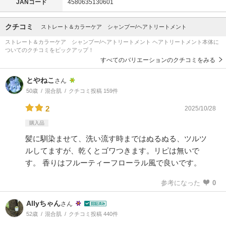
JANコード
4580635130601
クチコミ
ストレート＆カラーケア シャンプー/ヘアトリートメント
ストレート＆カラーケア シャンプー/ヘアトリートメント ヘアトリートメント本体に
ついてのクチコミをピックアップ！
すべてのバリエーションのクチコミをみる
とやねこ
さん
50歳
混合肌
クチコミ投稿 159件
2
2025/10/28
購入品
髪に馴染ませて、洗い流す時まではぬるぬる、ツルツ
ルしてますが、乾くとゴワつきます。リピは無いで
す。 香りはフルーティーフローラル風で良いです。
参考になった
0
Allyちゃん
さん
52歳
混合肌
クチコミ投稿 440件