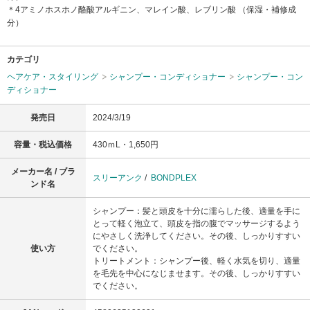
＊4アミノホスホノ酪酸アルギニン、マレイン酸、レブリン酸 （保湿・補修成
分）
カテゴリ
ヘアケア・スタイリング
シャンプー・コンディショナー
シャンプー・コン
ディショナー
発売日
2024/3/19
容量・税込価格
430ｍL・1,650円
メーカー名 / ブラ
スリーアンク
/
BONDPLEX
ンド名
シャンプー：髪と頭皮を十分に濡らした後、適量を手に
とって軽く泡立て、頭皮を指の腹でマッサージするよう
にやさしく洗浄してください。その後、しっかりすすい
使い方
でください。
トリートメント：シャンプー後、軽く水気を切り、適量
を毛先を中心になじませます。その後、しっかりすすい
でください。