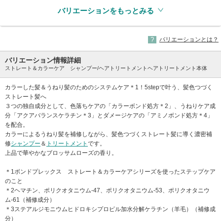
バリエーションをもっとみる
バリエーションとは？
バリエーション情報詳細
ストレート＆カラーケア シャンプー/ヘアトリートメントヘアトリートメント本体
カラーした髪＆うねり髪のためのシステムケア＊1！5stepで叶う、髪色つづく
ストレート髪へ
３つの独自成分として、色落ちケアの「カラーボンド処方＊2」、うねりケア成
分「アクアバランスケラチン＊3」とダメージケアの「アミノボンド処方＊4」
を配合。
カラーによるうねり髪を補修しながら、髪色つづくストレート髪に導く濃密補
修
シャンプー
＆
トリートメント
です。
上品で華やかなブロッサムローズの香り。
＊1ボンドプレックス ストレート＆カラーケアシリーズを使ったステップケア
のこと
＊2ヘマチン、ポリクオタニウム-47、ポリクオタニウム-53、ポリクオタニウ
ム-61（補修成分）
＊3ステアルジモニウムヒドロキシプロピル加水分解ケラチン（羊毛）（補修成
分）