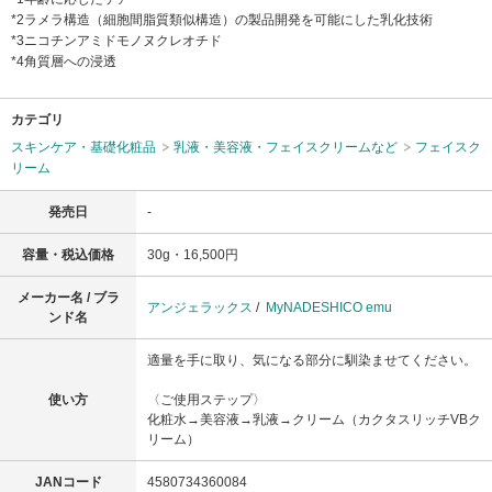
*2ラメラ構造（細胞間脂質類似構造）の製品開発を可能にした乳化技術
*3ニコチンアミドモノヌクレオチド
*4角質層への浸透
カテゴリ
スキンケア・基礎化粧品
乳液・美容液・フェイスクリームなど
フェイスク
リーム
発売日
-
容量・税込価格
30g・16,500円
メーカー名 / ブラ
アンジェラックス
/
MyNADESHICO emu
ンド名
適量を手に取り、気になる部分に馴染ませてください。
使い方
〈ご使用ステップ〉
化粧水→美容液→乳液→クリーム（カクタスリッチVBク
リーム）
JANコード
4580734360084