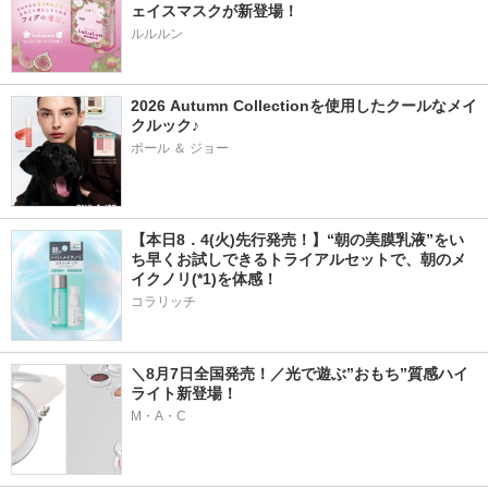
ェイスマスクが新登場！
ルルルン
2026 Autumn Collectionを使用したクールなメイ
クルック♪
ポール ＆ ジョー
【本日8．4(火)先行発売！】“朝の美膜乳液”をい
ち早くお試しできるトライアルセットで、朝のメ
イクノリ(*1)を体感！
コラリッチ
＼8月7日全国発売！／光で遊ぶ”おもち”質感ハイ
ライト新登場！
M・A・C