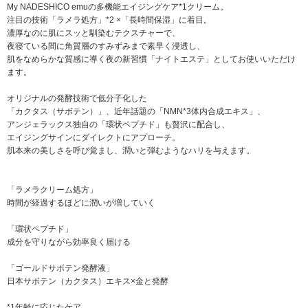
My NADESHICO emuの多機能エイジングケア*1クリーム。
注目の技術「ラメラ処方」*2 ×「長時間保湿」に着目。
濃厚なのに肌にスッと馴染むテクスチャーで、
夜寝ている間に角質層のすみずみまで素早く浸透し、
肌をなめらかな質感に導く夜の新習慣「ナイトエステ」としてお使いいただけ
ます。
オリジナルの発酵技術で低分子化した
「カクタス（サボテン）」、近年話題の「NMN*3体内合成エキス」、
アンジェラックス独自の「環状ペプチド」も贅沢に配合し、
エイジングサインにダイレクトにアプローチ。
肌本来の美しさを呼び覚まし、潤いと弾むようなハリを与えます。
「ラメラクリーム処方」
時間が経過するほどに潤いが増していく
「環状ペプチド」
成分を守りながら効率良く届ける
「ゴールドサボテン発酵液」
日本サボテン（カクタス）エキス×金と発酵
*1年齢に応じたケア