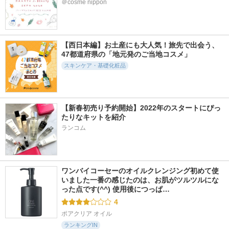
＠cosme nippon
【西日本編】お土産にも大人気！旅先で出会う、
47都道府県の「地元発のご当地コスメ」
スキンケア・基礎化粧品
【新春初売り予約開始】2022年のスタートにぴっ
たりなキットを紹介
ランコム
ワンバイコーセーのオイルクレンジング初めて使
いました一番の感じたのは、お肌がツルツルにな
った点です(^^) 使用後につっぱ…
4
ポアクリア オイル
ランキングIN