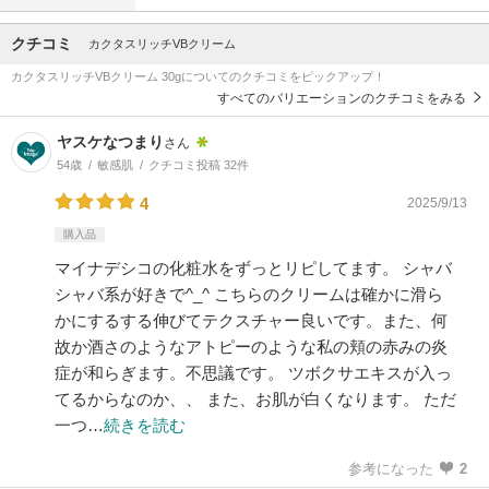
クチコミ
カクタスリッチVBクリーム
カクタスリッチVBクリーム 30gについてのクチコミをピックアップ！
すべてのバリエーションのクチコミをみる
ヤスケなつまり
さん
54歳
敏感肌
クチコミ投稿 32件
4
2025/9/13
購入品
マイナデシコの化粧水をずっとリピしてます。 シャバ
シャバ系が好きで^_^ こちらのクリームは確かに滑ら
かにするする伸びてテクスチャー良いです。また、何
故か酒さのようなアトピーのような私の頬の赤みの炎
症が和らぎます。不思議です。 ツボクサエキスが入っ
てるからなのか、、 また、お肌が白くなります。 ただ
一つ…
続きを読む
参考になった
2