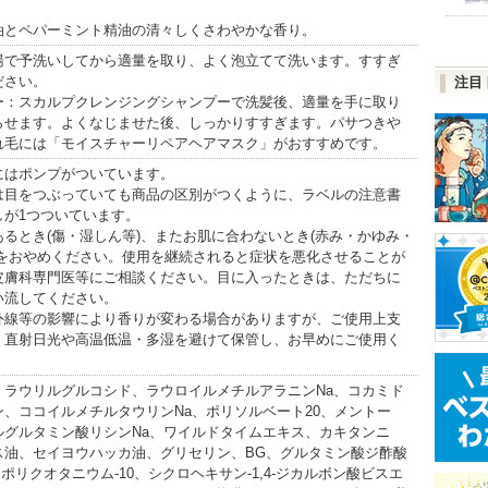
油とペパーミント精油の清々しくさわやかな香り。
湯で予洗いしてから適量を取り、よく泡立てて洗います。すすぎ
ださい。
注目
ー：スカルプクレンジングシャンプーで洗髪後、適量を手に取り
らせます。よくなじませた後、しっかりすすぎます。パサつきや
れ毛には「モイスチャーリペアヘアマスク」がおすすめです。
ルにはポンプがついています。
は目をつぶっていても商品の区別がつくように、ラベルの注意書
しが1つついています。
るとき(傷・湿しん等)、またお肌に合わないとき(赤み・かゆみ・
用をおやめください。使用を継続されると症状を悪化させることが
皮膚科専門医等にご相談ください。目に入ったときは、ただちに
い流してください。
外線等の影響により香りが変わる場合がありますが、ご使用上支
。直射日光や高温低温・多湿を避けて保管し、お早めにご使用く
、ラウリルグルコシド、ラウロイルメチルアラニンNa、コカミド
、ココイルメチルタウリンNa、ポリソルベート20、メントー
ルグルタミン酸リシンNa、ワイルドタイムエキス、カキタンニ
ス油、セイヨウハッカ油、グリセリン、BG、グルタミン酸ジ酢酸
、ポリクオタニウム-10、シクロヘキサン-1,4-ジカルボン酸ビスエ