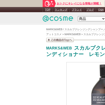
おトクにキレイになる情報が満載！
TOP
ランキング
ブランド
ブログ
Q&A
MARKS&WEB / スカルプクレンジングシャンプ
アットコスメ
>
MARKS&WEB
>
スカルプクレンジ
この商品の情報を見
スカルプク
MARKS&WEB
る
ンディショナー レモン