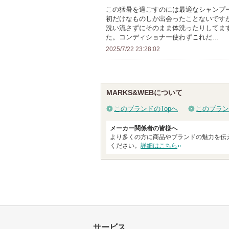
人
この猛暑を過ごすのには最適なシャンプ
初だけなものしか出会ったことないです
以
洗い流さずにそのまま体洗ったりしてま
上
た。コンディショナー使わずこれだ…
の
2025/7/22 23:28:02
メ
ン
バ
MARKS&WEBについて
ー
に
このブランドのTopへ
このブラン
お
メーカー関係者の皆様へ
気
より多くの方に商品やブランドの魅力を伝
に
ください。
詳細はこちら
入
り
登
録
さ
れ
サービス
て