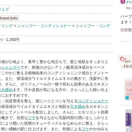
ハ
b
ウェブ
ハーブ
ます！
MARKS&WE
イリング
>
シャンプー・コンディショナー
>
シャンプー・コンデ
回答数
 BrandInfo
)・1,260円
涼感が心地よく、素早く豊かな泡立ちで、髪と地肌をすっきりと
【毎月
る
シャンプー
です。刺激の少ないアミノ酸系洗浄成分をベース
すこやかに整える植物由来のコンディショニング成分とメントー
た。また、保湿成分ワイルドタイムエキスの働きで、洗髪中に失
持。さらに、ポリフェノールの一種で収れん効果のあるカキタン
引き締め
ます。汗や皮脂が気になる方や、さらっとした軽い仕上
方におすすめです。
ー
：頭皮環境を整え、髪にハリとコシを与える
コンディショナー
の保湿成分ワイルドタイムエキスと地肌を
引き締め
るカキタンニ
剤としてメントールを配合しました。さらに、エモリエント効果
の働きで、自然な
ツヤ
を与えながら毛髪内部の潤いをしっかりと
髪により開いた状態のキューティクルをなめらかに整え、さらっ
、軽い感触の髪に仕上げます。また、乾燥による
フケ
やかゆみも