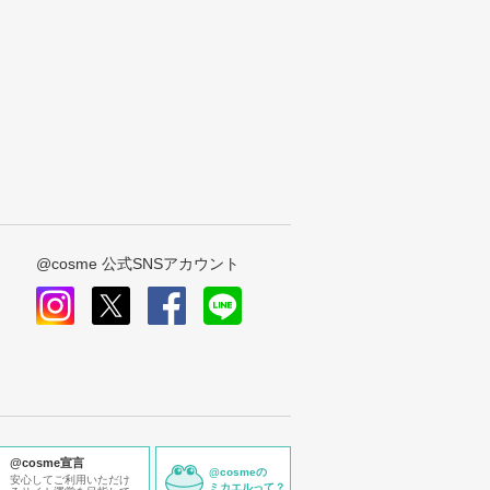
@cosme 公式SNSアカウント
instagram
x
facebook
line
@cosme宣言
@cosmeの
安心してご利用いただけ
ミカエルって？