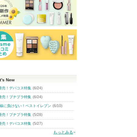
t's New
発売！デパコス特集
(6/24)
発売！プチプラ特集
(6/24)
線に負けない！ベストイレブン
(6/10)
発売！プチプラ特集
(5/28)
発売！デパコス特集
(5/27)
もっとみる