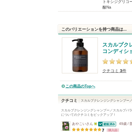
トキシジグリコー
酸Na
このバリエーションを持つ商品は...
スカルプク
コンディシ
クチコミ
3
件
この商品のTopへ
クチコミ
スカルプクレンジングシャンプー／
スカルプクレンジングシャンプー／スカルプバラン
についてのクチコミをピックアップ！
あやこい
さん
49歳 /
認証済
5
7
購入品