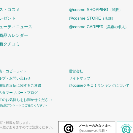
ストコスメ
@cosme SHOPPING
（通販）
レゼント
@cosme STORE
（店舗）
ューティニュース
@cosme CAREER
（美容の求人）
商品カレンダー
新クチコミ
責・コピーライト
運営会社
ルプ・お問い合わせ
サイトマップ
用規約違反に関するご連絡
@cosmeクチコミランキングについて
スタマーサポートブログ
在のお気持ちをお聞かせください
満足度アンケートにご協力ください）
写・転載を禁じます。
メーカーのみなさまへ
人差がありますのでご注意ください。
@cosmeへの掲載・