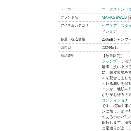
メーカー
マークスアンド
ブランド名
MARKS&WEB
アイテムカテゴリ
ヘアケア・スタ
ィショナー
B
容量・税込価格
250ml(シャンプー
発売日
2024/5/15
商品説明
【数量限定】
シャンプー
：清
清潔に洗い上げ
に、頭皮環境を
ルを配合しまし
われる潤いを保
ニンが、地肌を
がりがお好みの
コンディショナ
です。植物由来
ンに加え、清涼
のあるホホバ油
保持します。洗
と指通りがよく