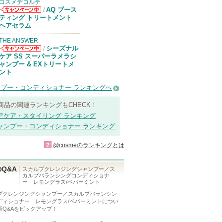
コスメデコルテ
AQ ブース
/
コスメデコルテ
ティング トリートメント
からのお知らせ
ヘアセラム
があります
THE ANSWER
シーズナル
/
THE ANSWER
ケア SS スーパーラメラシ
からのお知らせ
ャンプー & EXトリートメ
があります
ント
プー・コンディショナー ランキングへ
商品の関連ランキングもCHECK！
アケア・スタイリング ランキング
ャンプー・コンディショナー ランキング
?
@cosmeのランキングとは
Q&A
スカルプクレンジングシャンプー／ス
カルプバランシングコンディショナ
ー レモングラス/ペパーミント
プクレンジングシャンプー／スカルプバランシン
ディショナー レモングラス/ペパーミント
につい
新Q&Aをピックアップ！