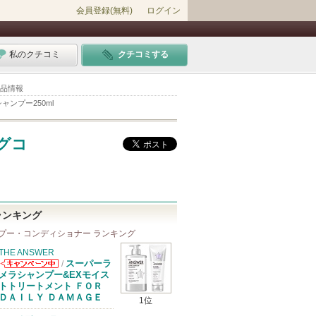
会員登録(無料)
ログイン
私のクチコミ
クチコミする
商品情報
シャンプー250ml
グコ
ランキング
プー・コンディショナー ランキング
THE ANSWER
スーパーラ
/
THE ANSWER
メラシャンプー&EXモイス
からのお知らせ
トトリートメント ＦＯＲ
があります
ＤＡＩＬＹ ＤＡＭＡＧＥ
1位