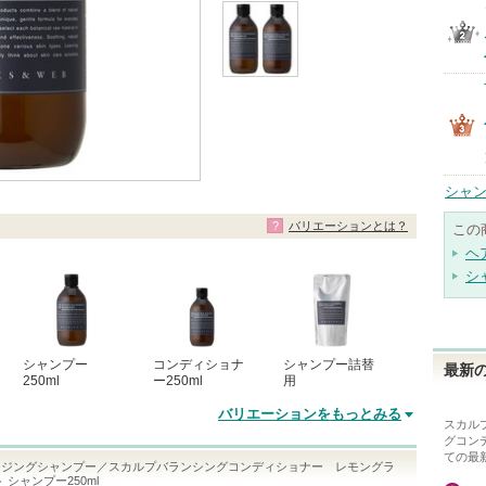
シャン
バリエーションとは？
この
ヘ
シ
シャンプー
コンディショナ
シャンプー詰替
最新の
250ml
ー250ml
用
バリエーションをもっとみる
スカル
グコン
ての最
ンジングシャンプー／スカルプバランシングコンディショナー レモングラ
 シャンプー250ml