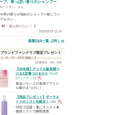
ーブ、草っぽい香りのシャンプー
y みどりすい。
さん
や草の香りが強めのシャンプー探してい
アルガン…
49
私も知りたい！
1
2026/2/19 22:19
新着Q&A一覧（2件）
ブランドファンクラブ限定プレゼント
 1・9・17・24日 開催！】
(応募受付：8/1～8/8)
【20名様】アイドル級束感つ
けま&定番つけまのり
/ D-UP
(ディーアップ)
黄金バランスの束感でアイド
現
ル級のまつげに！
【現品プレゼント】ダーマエ
品
イドのミスト化粧水！
/ pdc
SNSで話題！夏にオススメ★
現
微細ミストで瞬間浸透