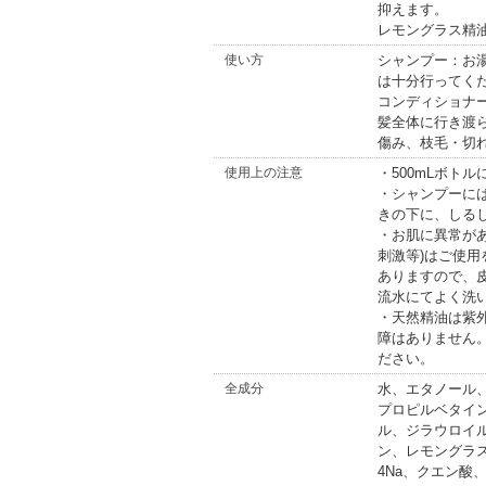
抑えます。
レモングラス精
使い方
シャンプー：お
は十分行ってく
コンディショナ
髪全体に行き渡
傷み、枝毛・切
使用上の注意
・500mLボト
・シャンプーに
きの下に、しる
・お肌に異常があ
刺激等)はご使
ありますので、
流水にてよく洗
・天然精油は紫
障はありません
ださい。
全成分
水、エタノール
プロピルベタイン
ル、ジラウロイ
ン、レモングラ
4Na、クエン酸