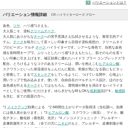
バリエーションとは？
バリエーション情報詳細
CR ハイライターローズ グロー
血色、
ツヤ
、ハリ感*1さえも。
大人肌こそ、逆転
クリームチーク
。
大人肌にありがちな
チーク
への苦手意識さえ払拭させるような、救世主的アイ
テム。
チーク
を味方にして若々しい印象すら目指す逆転発想の、クリームタイ
プのビーガン マルチ
チーク
ハイライターです。シアーな発色で、自然な血色
感を長時間キープ*2。ぷりっとしたハリ感*1さえもたらし、肌そのものを若々
しい印象に引き上げます。補正効果に優れたハイドラ ブラー コンプレックス*3
配合。とろけるようなコクのあるクリームは、潤いを抱えこむ
ヒアルロン酸
、
スクワランといった保湿成分をふんだんに配合。乾燥が気になる肌にもピタッ
と密着して、まるで
スキンケア
をしているように、つけている間中、心地よい
潤いラップで包み込みます。使い方、自由自在のマルチユース設計。ほのかな
血色感を叶える
チーク
としてはもちろん、透明感や輝きを演出するハイライタ
ーとしてもご使用いただけます。ゆらぎがちな時もOKな
低刺激
設計*4 。
敏感肌
を含む、全ての肌質の方へ。
*1
メイクアップ
効果による *2 8時間仕上がりデータ取得済（当社調べ。効果
には個人差があります。）*3
ヒアルロン酸
、スクワラン（保湿）、マイカ、酸
化チタン、酸化鉄（着色剤、光沢） *4 ノンコメドジェニック・アレルギー・
皮膚刺激性テスト済。（全ての方に
ニキビ
のもと、アレルギー、皮膚刺激が発