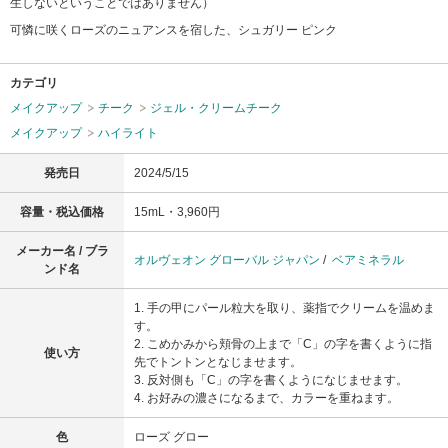
生しないということではありません）
可憐に咲くローズのニュアンスを宿した、シュガリー ピンク
カテゴリ
メイクアップ
チーク
ジェル・クリームチーク
メイクアップ
ハイライト
発売日
2024/5/15
容量・税込価格
15mL・3,960円
メーカー名 / ブラ
オルヴェオン グローバル ジャパン
/
ベアミネラル
ンド名
1. 手の甲にパール粒大を取り、薬指でクリームを温めま
す。
2. こめかみから頬骨の上まで「C」の字を書くように指
使い方
先でトントンとなじませます。
3. 反対側も「C」の字を書くようになじませます。
4. お好みの濃さになるまで、カラーを重ねます。
色
ローズ グロー