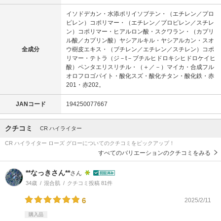
イソドデカン・水添ポリイソブテン・（エチレン／プロ
ピレン）コポリマー・（エチレン／プロピレン／スチレ
ン）コポリマー・ヒアルロン酸・スクワラン・（カプリ
ル酸／カプリン酸）ヤシアルキル・ヤシアルカン・スオ
全成分
ウ樹皮エキス・（ブチレン／エチレン／スチレン）コポ
リマー・テトラ（ジ－t－ブチルヒドロキシヒドロケイヒ
酸）ペンタエリスリチル・（＋／－）マイカ・合成フル
オロフロゴパイト・酸化スズ・酸化チタン・酸化鉄・赤
201・赤202。
JANコード
194250077667
クチコミ
CR ハイライター
CR ハイライター ローズ グローについてのクチコミをピックアップ！
すべてのバリエーションのクチコミをみる
**なっきさん**
さん
34歳
混合肌
クチコミ投稿 81件
6
2025/2/11
購入品