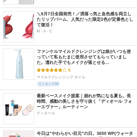
＼8月7日全国発売！／洒落っ気と血色感を両立し
たリップバーム、人気だった限定2色が定番色とし
て復活！
M・A・C
ファンケルマイルドクレンジングは娘がいつも使
っていて私もたまに使用させてもらっていまし
た。濡れた手でもメイクが落とせる…
6
マイルドクレンジング オイル
ランキングIN
最新ベースメイク提案｜崩れが気になる夏も。長
時間、感動の美しさを守り抜く「ディオール フォ
ーエヴァー」ルーティーン
ディオール
今日は"やわらかい目元"の日。3650 WP(ウォータ