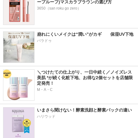
ープルーフ)マスカラブラウンの選び方
3650（san roku go zero）
崩れにくいメイクは“潤い”がカギ　　保湿UV下地
パラドゥ
＼つけたての仕上がり、一日中続く／ノイズレス
美肌 *が続く化粧下地、お得な2個セットを店舗限
定発売！
M・A・C
いまさら聞けない！酵素洗顔と酵素パックの違い
ハリウッド