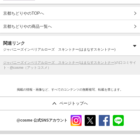
京都ちどりやのTOPへ
京都ちどりやの商品一覧へ
関連リンク
ジャパニーズインペリアルローズ スキントナー(はまなすスキントナー)
ジャパニーズインペリアルローズ スキントナー(はまなすスキントナー)
の口コミサイ
ト - @cosme（アットコスメ）
掲載の情報・画像など、すべてのコンテンツの無断複写、転載を禁じます。
ページトップへ
@cosme
公式SNSアカウント
instag
x
faceb
line
ram
ook
copyright©istyle,inc.