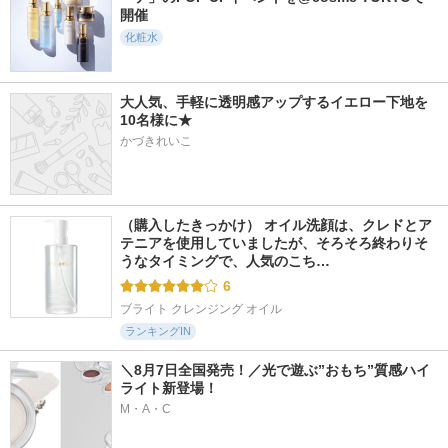
開催
化粧水
大人気、手軽に透明感アップするイエロー下地を
10名様に★
かづきれいこ
（購入したきっかけ） オイル洗顔は、クレドとア
テニアを使用していましたが、そろそろ終わりそ
うなタイミングで、人気のこち…
6
ブライト クレンジング オイル
ランキングIN
＼8月7日全国発売！／光で遊ぶ”おもち”質感ハイ
ライト新登場！
M・A・C