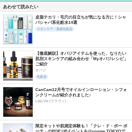
あわせて読みたい
皮脂テカリ・毛穴の目立ちが気になる方に！シャ
バシャバ系化粧水14選
スキンケア・基礎化粧品
【徹底解説】オバジアイテムを使った、なりたい
肌別スキンケアの組み合わせ「Myオバジレシピ」
ご紹介
オバジ
化粧水
CanCam12月号でオイルインローション・シフォ
ンクリームが紹介されました♪
Lala Vie (ララヴィ)
限定キットや肌測定体験も！「クレ・ド・ポー ボ
ーテ」のPOP UPイベントを@cosme TOKYOで