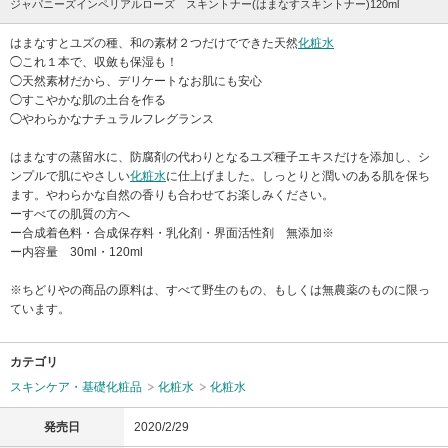
ジャパニーズインペリアルローズ スキントナー(はまなすスキントナー)120ml
はまなすとユズの種、和の素材２つだけでできた天然
化粧水
◯これ１本で、収斂も保湿も！
◯天然素材だから、デリケートなお肌にも安心
◯すこやかな肌の土台を作る
◯やわらかなナチュラルフレグランス
はまなすの蒸留水に、防腐剤の代わりとなるユズ種子エキスだけを添加し、シ
ンプルで肌にやさしい
化粧水
に仕上げました。しっとりと潤いのある肌を保ち
ます。やわらかな自然の香りも合わせてお楽しみください。
ーすべての肌質の方へ
ー合成着色料・合成保存料・乳化剤・界面活性剤 無添加※
ー内容量 30ml・120ml
※ちどりやの商品の原料は、すべて野生のもの、もしくは無農薬のものに限っ
ています。
カテゴリ
スキンケア・基礎化粧品
化粧水
化粧水
発売日
2020/2/29