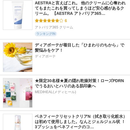
AESTRAと言えばこれ。 他のクリームに心奪われ
てもまたこれを買ってしまうほど安心感があるク
リーム。 【AESTRA アトバリア365…
6
アトバリア365 クリーム
ランキングIN
ディアボーテが着目した「ひまわりのちから」で
髪悩みをケア！
ディアボーテ
★限定30名様★夏の隠れ乾燥対策！ローズPDRN
でうるおいとハリのある肌印象へ
MEDIHEAL(メディヒール)
ベネフィークリセットクリアN（拭き取り化粧水）
は初めて使用しました。なんとジェルジェル状 ！
3プッシュをベネフィークのコ…