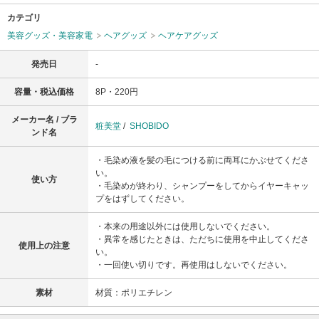
カテゴリ
美容グッズ・美容家電
ヘアグッズ
ヘアケアグッズ
発売日
-
容量・税込価格
8P・220円
メーカー名 / ブラ
粧美堂
/
SHOBIDO
ンド名
・毛染め液を髪の毛につける前に両耳にかぶせてくださ
い。
使い方
・毛染めが終わり、シャンプーをしてからイヤーキャッ
プをはずしてください。
・本来の用途以外には使用しないでください。
・異常を感じたときは、ただちに使用を中止してくださ
使用上の注意
い。
・一回使い切りです。再使用はしないでください。
素材
材質：ポリエチレン