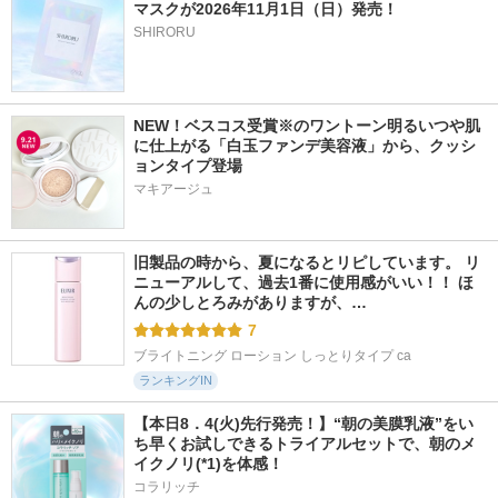
マスクが2026年11月1日（日）発売！
SHIRORU
NEW！ベスコス受賞※のワントーン明るいつや肌
に仕上がる「白玉ファンデ美容液」から、クッシ
ョンタイプ登場
マキアージュ
旧製品の時から、夏になるとリピしています。 リ
ニューアルして、過去1番に使用感がいい！！ ほ
んの少しとろみがありますが、…
7
ブライトニング ローション しっとりタイプ ca
ランキングIN
【本日8．4(火)先行発売！】“朝の美膜乳液”をい
ち早くお試しできるトライアルセットで、朝のメ
イクノリ(*1)を体感！
コラリッチ