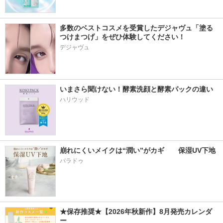
多数のベストコスメを受賞したデジャヴュ「塗る
つけまつげ」をぜひ体験してください！
デジャヴュ
いまさら聞けない！酵素洗顔と酵素パックの違い
ハリウッド
崩れにくいメイクは“潤い”がカギ　　保湿UV下地
パラドゥ
★保存推奨★【2026年秋新作】8月発売カレンダ
ー