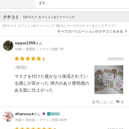
ます。
クチコミ
DXマスク カフェイン&ファーミング
DXマスク カフェイン&ファーミング 7枚入についてのクチコミをピックアップ！
すべてのバリエーションのクチコミをみる
oppai1359
さん
18歳
普通肌
クチコミ投稿 7件
5
2025/5/24
購入品
マスクを付けた後かなり保湿されてい
る感じが良かった 弾力があり透明感の
ある肌に仕上がった
参考になった
0
●haruuu●
さん
35歳
混合肌
クチコミ投稿 563件