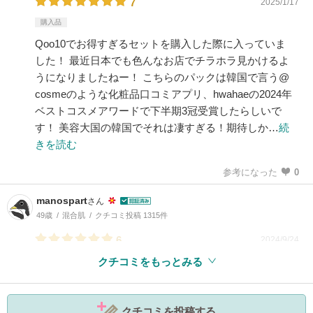
7
2025/1/17
購入品
Qoo10でお得すぎるセットを購入した際に入っていま
した！ 最近日本でも色んなお店でチラホラ見かけるよ
うになりましたねー！ こちらのパックは韓国で言う@
cosmeのような化粧品口コミアプリ、hwahaeの2024年
ベストコスメアワードで下半期3冠受賞したらしいで
す！ 美容大国の韓国でそれは凄すぎる！期待しか…
続
きを読む
参考になった
0
manospart
さん
49歳
混合肌
クチコミ投稿 1315件
6
2024/9/24
クチコミをもっとみる
クチコミを投稿する