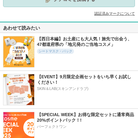
参考になった
1
認証済みマークについて
あわせて読みたい
【西日本編】お土産にも大人気！旅先で出会う、
47都道府県の「地元発のご当地コスメ」
シートマスク・パック
【EVENT】9月限定企画セットをいち早くお試し
ください！
SKIN＆LAB(スキンアンドラブ)
【SPECIAL WEEK】お得な限定セットに通常商品
20%ポイントバック！!
パーフェクトワン