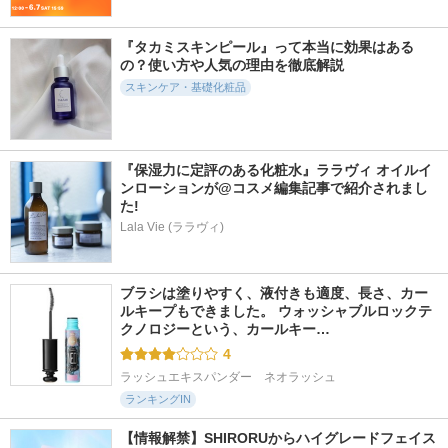
『タカミスキンピール』って本当に効果はある
の？使い方や人気の理由を徹底解説
スキンケア・基礎化粧品
『保湿力に定評のある化粧水』ララヴィ オイルイ
ンローションが@コスメ編集記事で紹介されまし
た!
Lala Vie (ララヴィ)
ブラシは塗りやすく、液付きも適度、長さ、カー
ルキープもできました。 ウォッシャブルロックテ
クノロジーという、カールキー…
4
ラッシュエキスパンダー　ネオラッシュ
ランキングIN
【情報解禁】SHIRORUからハイグレードフェイス