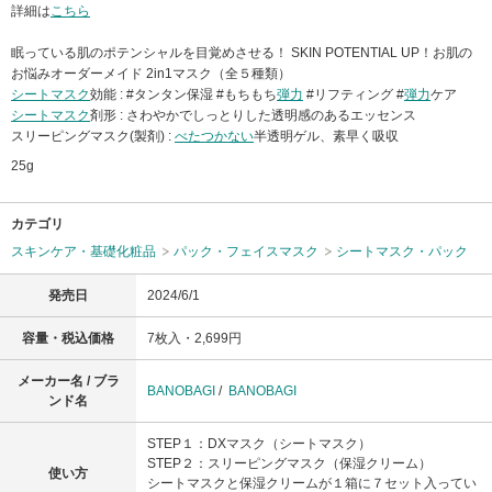
詳細は
こちら
眠っている肌のポテンシャルを目覚めさせる！ SKIN POTENTIAL UP！お肌の
お悩みオーダーメイド 2in1マスク（全５種類）
シートマスク
効能 : #タンタン保湿 #もちもち
弾力
#リフティング #
弾力
ケア
シートマスク
剤形 : さわやかでしっとりした透明感のあるエッセンス
スリーピングマスク(製剤) :
べたつかない
半透明ゲル、素早く吸収
25g
カテゴリ
スキンケア・基礎化粧品
パック・フェイスマスク
シートマスク・パック
発売日
2024/6/1
容量・税込価格
7枚入・2,699円
メーカー名 / ブラ
BANOBAGI
/
BANOBAGI
ンド名
STEP１：DXマスク（シートマスク）
STEP２：スリーピングマスク（保湿クリーム）
使い方
シートマスクと保湿クリームが１箱に７セット入ってい