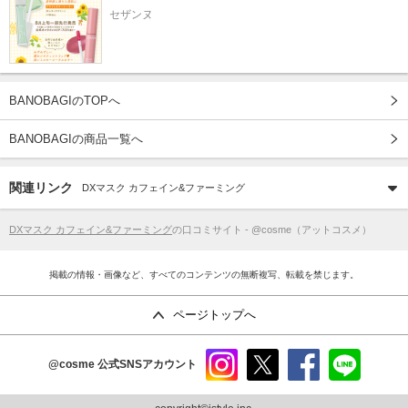
セザンヌ
BANOBAGIのTOPへ
BANOBAGIの商品一覧へ
関連リンク
DXマスク カフェイン&ファーミング
DXマスク カフェイン&ファーミング
の口コミサイト - @cosme（アットコスメ）
掲載の情報・画像など、すべてのコンテンツの無断複写、転載を禁じます。
ページトップへ
@cosme
公式SNSアカウント
instag
x
faceb
line
ram
ook