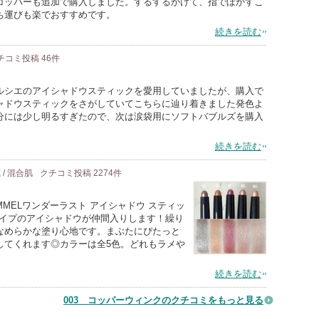
コッパーも追加で購入しました。するするかけて、指でぼかすこ
ち運びも楽でおすすめです。
続きを読む
チコミ投稿
46
件
ルシエのアイシャドウスティックを愛用していましたが、購入で
ャドウスティックをさがしていてこちらに辿り着きました発色よ
分には少し明るすぎたので、次は涙袋用にソフトバブルズを購入
続きを読む
 / 混合肌
クチコミ投稿
2274
件
MELワンダーラスト アイシャドウ スティッ
ックタイプのアイシャドウが仲間入りします！繰り
なめらかな塗り心地です。まぶたにぴたっと
してくれます◎カラーは全5色。どれもラメや
続きを読む
003 コッパーウィンクのクチコミをもっと見る