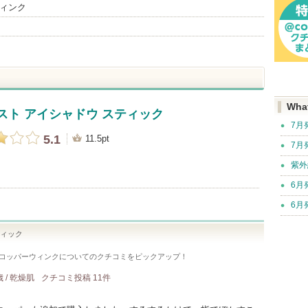
ウィンク
Wha
スト アイシャドウ スティック
7月
5.1
11.5pt
7月
紫外
6月
6月
ティック
 コッパーウィンク
についてのクチコミをピックアップ！
歳 / 乾燥肌
クチコミ投稿
11
件