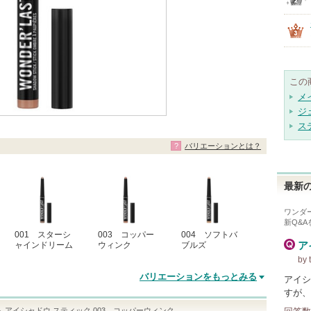
この
メ
ジ
ス
バリエーションとは？
最新の
ワンダ
新Q&
001 スターシ
003 コッパー
004 ソフトバ
ア
ャインドリーム
ウィンク
ブルズ
by
バリエーションをもっとみる
アイシ
すが、
ト アイシャドウ スティック 003 コッパーウィンク