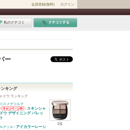
会員登録(無料)
ログイン
私のクチコミ
クチコミする
ッパー
ランキング
ャドウ ランキング
コスメデコルテ
スキンシャ
/
コスメデコルテ
ドウ デザイニング パレッ
からのお知らせ
ト
があります
1位
アイカラーレーシ
ルナソル
/