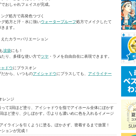
ずでおしゃれフェイスが完成。
ィング処方で高発色つづく
ング処方と汗・水に強い
ウォータープルーフ
処方でメイクしたて
づきます。
さえたカラーバリエーション
も
涙袋
にも！
ねたり、多様な使い方で
ツヤ
・ラメを自由自在に表現できます。
シャドウ
にプラスオン
プだから、いつもの
アイシャドウ
にプラスしても、
アイライナー
。
オレンジ
沿って1回ほど塗り、アイシャドウを指でアイホール全体にぼかす
1回ほど塗り、少しぼかす。①よりも濃いめに色を入れるイメージ
、アイラインを引くように塗る。ぼかさず、密着するまで放置！
ーションが完成！