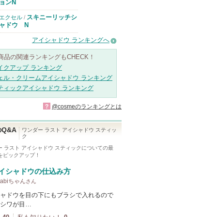
ョンN
スキニーリッチシ
エクセル
/
ャドウ N
アイシャドウ ランキングへ
商品の関連ランキングもCHECK！
イクアップ ランキング
ェル・クリームアイシャドウ ランキング
ティックアイシャドウ ランキング
?
@cosmeのランキングとは
Q&A
ワンダー ラスト アイシャドウ スティッ
ク
ー ラスト アイシャドウ スティック
についての最
Aをピックアップ！
イシャドウの仕込み方
 tabiちゃん
さん
ャドウを目の下にもブラシで入れるので
シワが目…