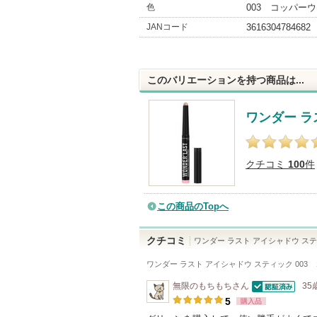
色
003 コッパー
JANコード
3616304784682
このバリエーションを持つ商品は...
ワンダー ラ
クチコミ
100
件
この商品のTopへ
クチコミ
ワンダー ラスト アイシャドウ ス
ワンダー ラスト アイシャドウ スティック 003
無限のもちもち
さん
35
認証済
5
購入品