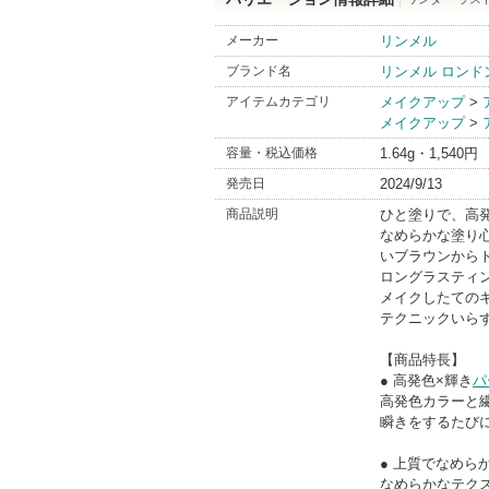
メーカー
リンメル
ブランド名
リンメル ロンド
アイテムカテゴリ
メイクアップ
>
メイクアップ
>
容量・税込価格
1.64g・1,540円
発売日
2024/9/13
商品説明
ひと塗りで、高発
なめらかな塗り
いブラウンから
ロングラスティ
メイクしたての
テクニックいら
【商品特長】
● 高発色×輝き
パ
高発色カラーと
瞬きをするたび
● 上質でなめら
なめらかなテク