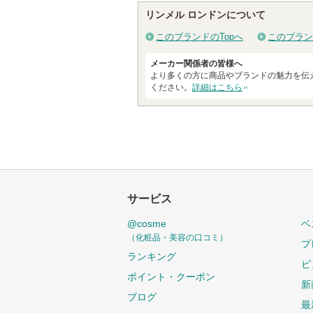
ー
リンメル ロンドンについて
に
お
このブランドのTopへ
このブラン
気
メーカー関係者の皆様へ
に
より多くの方に商品やブランドの魅力を伝
入
ください。
詳細はこちら
り
登
録
さ
れ
て
サービス
い
ま
@cosme
ベ
す
（化粧品・美容の口コミ）
プ
ランキング
ビ
ポイント・クーポン
新
ブログ
最