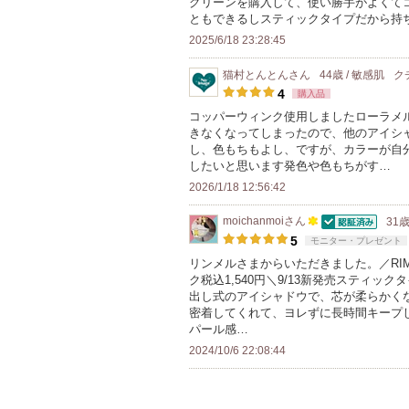
グリーンを購入して、使い勝手がよくて
ともできるしスティックタイプだから持
2025/6/18 23:28:45
猫村とんとん
さん
44歳 / 敏感肌
ク
4
購入品
コッパーウィンク使用しましたローラメ
きなくなってしまったので、他のアイシ
し、色もちもよし、ですが、カラーが自
したいと思います発色や色もちがす…
2026/1/18 12:56:42
moichanmoi
さん
31歳
認証済
100
5
モニター・プレゼント
人
リンメルさまからいただきました。／RIM
ク税込1,540円＼9/13新発売スティ
以
出し式のアイシャドウで、芯が柔らかく
上
密着してくれて、ヨレずに長時間キープ
の
パール感…
メ
2024/10/6 22:08:44
ン
バ