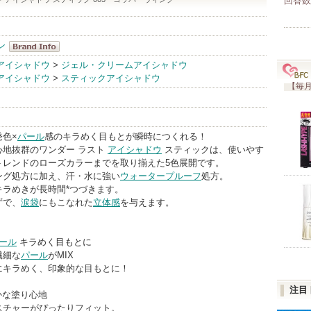
回答数
ン
リンメル ロン
アイシャドウ
>
ジェル・クリームアイシャドウ
アイシャドウ
>
スティックアイシャドウ
ドン
【毎月
BrandInfo
色×
パール
感のキラめく目もとが瞬時につくれる！
心地抜群のワンダー ラスト
アイシャドウ
スティックは、使いやす
トレンドのローズカラーまでを取り揃えた5色展開です。
ング処方に加え、汗・水に強い
ウォータープルーフ
処方。
キラめきが長時間*つづきます。
ずで、
涙袋
にもこなれた
立体感
を与えます。
ール
キラめく目もとに
繊細な
パール
がMIX
にキラめく、印象的な目もとに！
注目
かな塗り心地
スチャーがぴったりフィット。