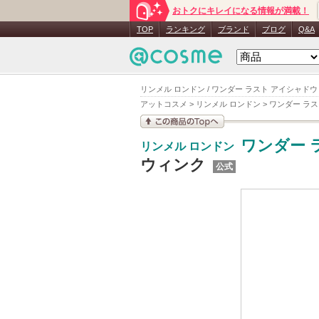
おトクにキレイになる情報が満載！
TOP
ランキング
ブランド
ブログ
Q&A
リンメル ロンドン / ワンダー ラスト アイシャドウ
アットコスメ
>
リンメル ロンドン
>
ワンダー ラス
この商品の情報を見
ワンダー 
リンメル ロンドン
る
ウィンク
公式