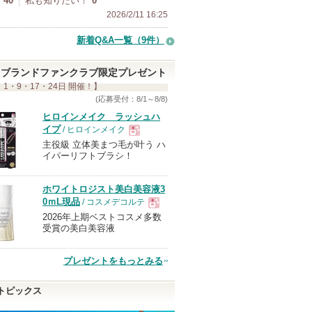
40
私も知りたい！
0
2026/2/11 16:25
新着Q&A一覧（9件）
ブランドファンクラブ限定プレゼント
 1・9・17・24日 開催！】
(応募受付：8/1～8/8)
ヒロインメイク ラッシュハ
イプ
/ ヒロインメイク
主役級 立体美まつ毛が叶う ハ
現
イパーリフトブラシ！
品
ホワイトロジスト美白美容液3
0ｍL現品
/ コスメデコルテ
2026年上期ベストコスメ多数
現
受賞の美白美容液
品
プレゼントをもっとみる
トピックス