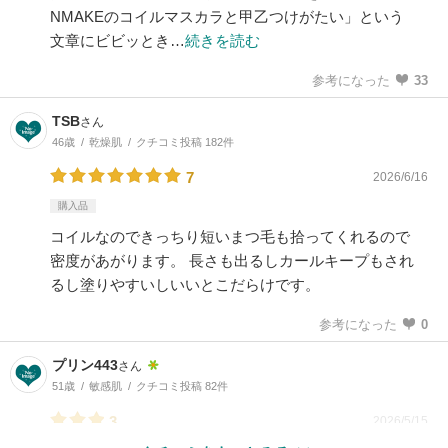
NMAKEのコイルマスカラと甲乙つけがたい」という
文章にビビッとき…
続きを読む
参考になった
33
TSB
さん
46歳
乾燥肌
クチコミ投稿 182件
7
2026/6/16
購入品
コイルなのできっちり短いまつ毛も拾ってくれるので
密度があがります。 長さも出るしカールキープもされ
るし塗りやすいしいいとこだらけです。
参考になった
0
プリン443
さん
51歳
敏感肌
クチコミ投稿 82件
3
2026/5/15