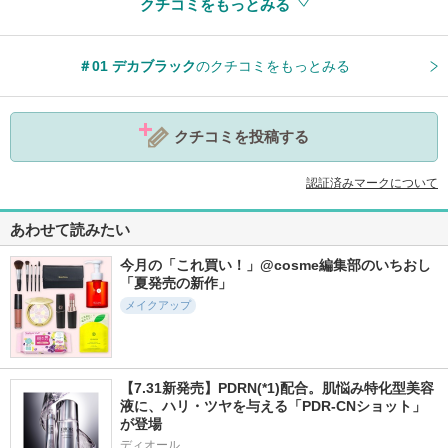
クチコミをもっとみる
参考になった
0
＃01 デカブラック
のクチコミをもっとみる
クチコミを投稿する
認証済みマークについて
あわせて読みたい
今月の「これ買い！」@cosme編集部のいちおし
「夏発売の新作」
メイクアップ
【7.31新発売】PDRN(*1)配合。肌悩み特化型美容
液に、ハリ・ツヤを与える「PDR-CNショット」
が登場
ディオール