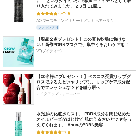
に… というタイミングで救世主アイテムとして取
り入れてみました。 2.3日に1回…
5
AQ ブースティング トリートメント ヘアセラム
ランキングIN
【現品２点プレゼント】この夏も乾燥に負けな
い！新作PDRNマスクで、集中うるおいケアを！
VT(ブイティー)
【30名様にプレゼント！】ベスコス受賞リップグ
ロスでぷるんとツヤリップに。リップケア成分配
合でフレッシュなツヤを纏う唇へ
メイクアップフォーエバー
水光系の化粧水ミスト。 PDRN成分を閉じ込めた
オイルビーズがはじけて 肌にうるおいとツヤを与
えてくれます。 AnuaのPDRN美容…
6