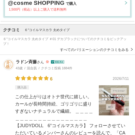
@cosme SHOPPING
で購入
1,500円（税込）以上ご購入で送料無料
クチコミ
６°コイルマスカラ 太めタイプ
６°コイルマスカラ 太めタイプ ＃01 デカブラックについてのクチコミをピックアッ
プ！
すべてのバリエーションのクチコミをみる
ラドン斉藤
さん
43歳
混合肌
クチコミ投稿 1884件
6
2026/7/11
購入品
この仕上がりはオトナ世代に嬉しい。
カールが長時間持続、ゴリゴリに盛り
すぎないナチュラルで繊細。 ＿＿＿＿
＿＿＿＿＿＿＿＿＿＿＿＿＿＿＿＿
【JUDYDOLL 6°コイルマスカラ】 フォローさせてい
ただいているメンバーさんのレビューを読んで、「CA