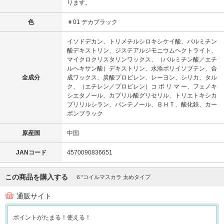
ります。
色
＃01 デカブラック
イソドデカン、トリメチルシロキシケイ酸、パルミチン
酸デキストリン、ジステアルジモニウムヘクトライト、
マイクロクリスタリンワックス、（パルミチン酸／エチ
ルヘキサン酸）デキストリン、水添ポリイソブテン、合
全成分
成ワックス、炭酸プロピレン、レーヨン、シリカ、タル
ク、（エチレン／プロピレン）コ ポ リ マ ー、フェノキ
シエタノール、カプリル酸グリセリル、トリエトキシカ
プリリルシラン、パンテノール、ＢＨＴ、酸化鉄、カー
ボンブラック
原産国
中国
JANコード
4570090836651
この商品を購入する
６°コイルマスカラ 太めタイプ
通販サイト
ポイントがたまる！使える！