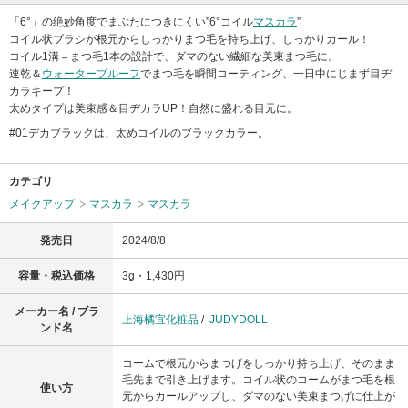
「6°」の絶妙角度でまぶたにつきにくい”6°コイル
マスカラ
”
コイル状ブラシが根元からしっかりまつ毛を持ち上げ、しっかりカール！
コイル1溝＝まつ毛1本の設計で、ダマのない繊細な美束まつ毛に。
速乾＆
ウォータープルーフ
でまつ毛を瞬間コーティング、一日中にじまず目ヂ
カラキープ！
太めタイプは美束感＆目ヂカラUP！自然に盛れる目元に。
#01デカブラックは、太めコイルのブラックカラー。
カテゴリ
メイクアップ
マスカラ
マスカラ
発売日
2024/8/8
容量・税込価格
3g・1,430円
メーカー名 / ブラ
上海橘宜化粧品
/
JUDYDOLL
ンド名
コームで根元からまつげをしっかり持ち上げ、そのまま
毛先まで引き上げます。コイル状のコームがまつ毛を根
使い方
元からカールアップし、ダマのない美束まつげに仕上が