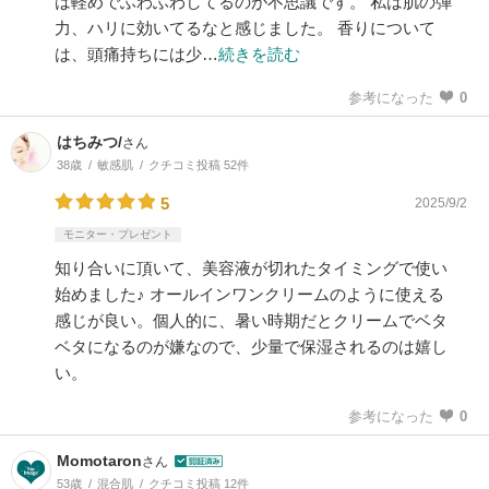
は軽めでふわふわしてるのが不思議です。 私は肌の弾
力、ハリに効いてるなと感じました。 香りについて
は、頭痛持ちには少…
続きを読む
参考になった
0
はちみつ/
さん
38歳
敏感肌
クチコミ投稿 52件
5
2025/9/2
モニター・プレゼント
知り合いに頂いて、美容液が切れたタイミングで使い
始めました♪ オールインワンクリームのように使える
感じが良い。個人的に、暑い時期だとクリームでベタ
ベタになるのが嫌なので、少量で保湿されるのは嬉し
い。
参考になった
0
Momotaron
さん
53歳
混合肌
クチコミ投稿 12件