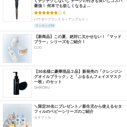
くチクチクしないし チークの付きも良いしコスパ
最強！ 何本でも欲しくなるよ…
6
パウダーブラシＥＸ＜アングルド＞
ランキングIN
【新商品】この夏、絶対に欠かせない！「マッド
ブラー」シリーズをご紹介！
CLIO
【30名様に豪華現品２品】新発売の「クレンジン
グオイルブラック」と「ぷるるんフェイスマスク
一枚」のセット
SHIRORU
＼限定30名にプレゼント／新生児から使えるセタ
フィルのベビーシリーズのご紹介
セタフィル