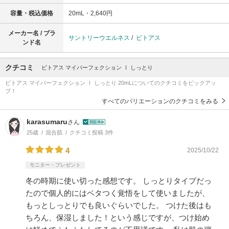
容量・税込価格
20mL・2,640円
メーカー名 / ブラ
サントリーウエルネス
/
ビトアス
ンド名
クチコミ
ビトアス マイパーフェクション Ⅰ しっとり
ビトアス マイパーフェクション Ⅰ しっとり 20mLについてのクチコミをピックアッ
プ！
すべてのバリエーションのクチコミをみる
karasumaru
さん
25歳
混合肌
クチコミ投稿 3件
4
2025/10/22
モニター・プレゼント
冬の時期に使い切った感想です。 しっとりタイプだっ
たので個人的にはベタつく覚悟をして使いましたが、
もっとしっとりでも良いぐらいでした。 つけた後はも
ちろん、保湿しました！という感じですが、つけ始め