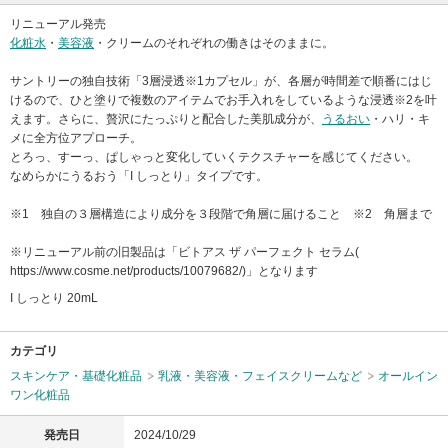
リニューアル発売
化粧水
・
美容液
・クリームのそれぞれの働きはそのままに。
サントリーの独自技術「3層浸透※1カプセル」が、各層が時間差で順番にはじ
けるので、ひと塗りで複数のアイテムでお手入れをしているような浸透※2を叶
えます。さらに、贅沢にたっぷりと配合した美肌成分が、
うるおい
・ハリ・キ
メに全方位アプローチ。
とろっ、すーっ、ぱしゃっと変化していくテクスチャーを感じてください。
なめらかにうるおう「I しっとり」タイプです。
※1 独自の３層構造により成分を３段階で角層に届けること ※2 角層まで
※リニューアル前の旧製品は「ビトアス ザ パーフェクト セラム(
https://www.cosme.net/products/10079682/)」となります
I しっとり 20mL
カテゴリ
スキンケア・基礎化粧品
乳液・美容液・フェイスクリームなど
オールイン
ワン化粧品
発売日
2024/10/29