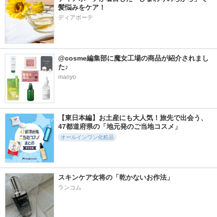
髪悩みをケア！
ディアボーテ
@cosme編集部に魔女工場の商品が紹介されまし
た♪
manyo
【東日本編】お土産にも大人気！旅先で出会う、
47都道府県の「地元発のご当地コスメ」
オールインワン化粧品
スキンケア女将の「乾かないお作法」
ランコム