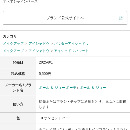
すべてシャインベース
ブランド公式サイトへ
カテゴリ
メイクアップ
アイシャドウ
パウダーアイシャドウ
メイクアップ
アイシャドウ
アイシャドウパレット
発売日
2025/8/1
税込価格
5,500円
メーカー名 / ブラ
ポール ＆ ジョー ボーテ
/
ポール ＆ ジョー
ンド名
指先またはブラシ・チップに適量をとり、まぶたに塗布
使い方
します。
色
10 サンセット バー
ホウケイ酸（Ca／Al）・水添ポリイソブテン・ミネラル