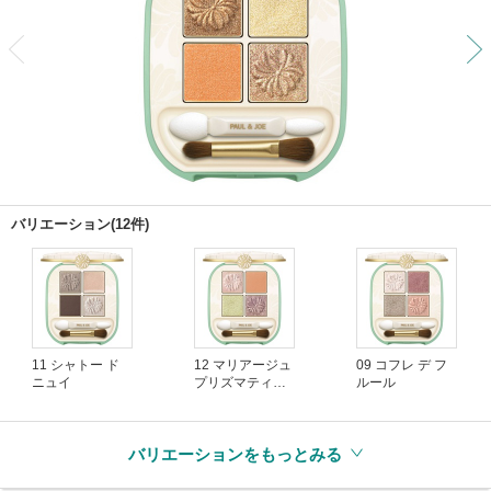
前
バリエーション(12件)
11 シャトー ド
12 マリアージュ
09 コフレ デ フ
ニュイ
プリズマティー
ルール
ク
バリエーションをもっとみる