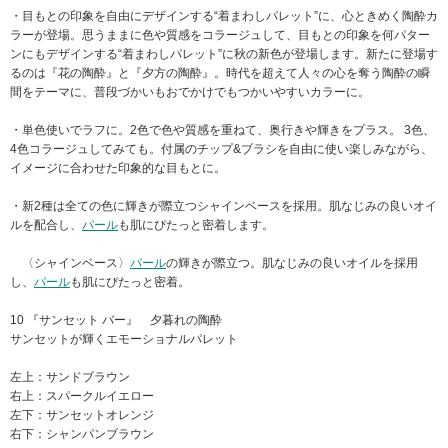
・目もとの印象を自由にデザインする“着まわしパレット”に、心ときめく陶酔カ
ラーが登場。思うままに色や質感をコラージュして、目もとの印象を何パター
ンにもデザインする“着まわしパレット”に秋の新色が登場します。新たに登場す
るのは『花の陶酔』と『夕方の陶酔』。時代を超えて人々の心を奪う陶酔の瞬
間をテーマに、普段づかいもおでかけでもつかいやすいカラーに。
・単色使いでラフに。2色で色や質感を重ねて、奥行きや輝きをプラス。 3色、
4色コラージュしてみても。付属のチップ&ブラシを自由に使い楽しみながら、
イメージに合わせた印象的な目もとに。
・新2種は全ての色に輝きが際立つシャインベースを採用。肌なじみの良いオイ
ルを配合し、
パール
も肌にぴたっと密着します。
〈シャインベース〉
パール
の輝きが際立つ。肌なじみの良いオイルを採用
し、
パール
も肌にぴたっと密着。
10 『サンセット バー』 夕暮れの陶酔
サンセットが輝くエモーショナルパレット
左上：サンドブラウン
右上：スパークルイエロー
左下：サンセットオレンジ
右下：シャンパンブラウン