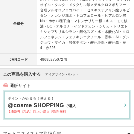
オイル・タルク・メタクリル酸メチルクロスポリマー・
合成フルオロフロゴパイト・セスキステアリン酸ソルビ
タン・オレンジ花水・トコフェロール・ヒアルロン酸
Na・ホホバ種子油・マドンナリリー根エキス・モモ核
全成分
油・BG・アルミナ・イソドデカン・シリカ・トリエト
キシカプリリルシラン・酸化スズ・水・水酸化Al・クロ
ルフェネシン・フェノキシエタノール・香料・Al・グン
ジョウ・マイカ・酸化チタン・酸化亜鉛・酸化鉄・黄
4・赤226
JANコード
4969527507279
この商品を購入する
アイデザイン パレット
通販サイト
ポイントがたまる！使える！
@cosme SHOPPING
で購入
1,500円（税込）以上ご購入で送料無料
アットコスメストア取扱店舗