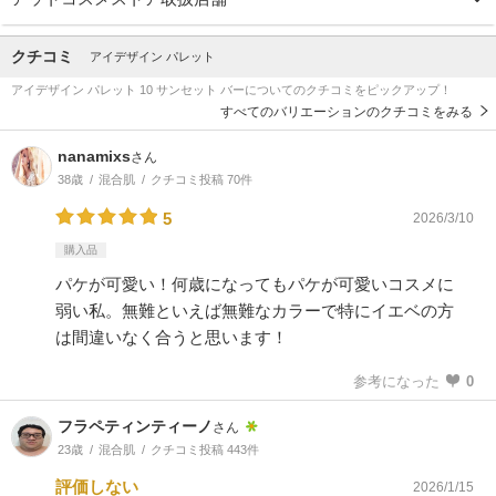
クチコミ
アイデザイン パレット
アイデザイン パレット 10 サンセット バーについてのクチコミをピックアップ！
すべてのバリエーションのクチコミをみる
nanamixs
さん
38歳
混合肌
クチコミ投稿 70件
5
2026/3/10
購入品
パケが可愛い！何歳になってもパケが可愛いコスメに
弱い私。無難といえば無難なカラーで特にイエベの方
は間違いなく合うと思います！
参考になった
0
フラペティンティーノ
さん
23歳
混合肌
クチコミ投稿 443件
評価しない
2026/1/15