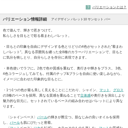
バリエーションとは？
バリエーション情報詳細
アイデザイン パレット10 サンセット バー
色で遊んで、輝きで惹きつけて。
私らしさを目もとで彩る着まわしパレット。
・目もとの印象を自由にデザインする色とりどりの4色がセットされた"着まわ
しパレット"。異なる雰囲気を纏った全8種のカラーバリエーションで、目もと
に気分を映しとり、自分らしさを存分に表現できます。
・単色使いでラフに。2色で色や質感を重ねて、奥行きや輝きをプラス。 3色、
4色コラージュしてみても。付属のチップ&ブラシを自由に使い楽しみながら、
イメージに合わせた印象的な目もとに。
・1つ1つの色が最も美しく見えることにこだわり、シャイン、
マット
、
グロス
の3種のベースを採用。異なる質感を重ねることで
立体感
や奥行きを演出しより
魅力的な目元に。セットされているベースの組み合わせはパレットにより異な
ります。
〈シャインベース〉
パール
の輝きが際立つ。肌なじみの良いオイルを採用
し、
パール
も肌にぴたっと密着。