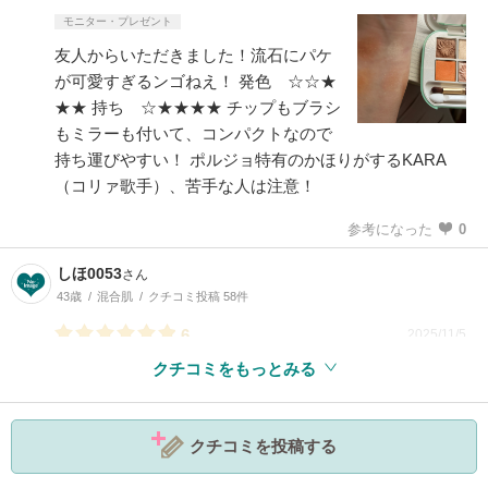
モニター・プレゼント
友人からいただきました！流石にパケ
が可愛すぎるンゴねえ！ 発色 ☆☆★
★★ 持ち ☆★★★★ チップもブラシ
もミラーも付いて、コンパクトなので
持ち運びやすい！ ポルジョ特有のかほりがするKARA
（コリァ歌手）、苦手な人は注意！
参考になった
0
しほ0053
さん
43歳
混合肌
クチコミ投稿 58件
6
2025/11/5
クチコミをもっとみる
参考になった
0
クチコミを投稿する