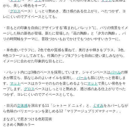
〈
マット
ベース〉
ツヤ
を払拭し、カラーそのものを楽しむ。
マット
な質感な
がら、美しい発色をキープ。
〈
グロス
ベース〉しっとり艶めき、透け感のある仕上がり。べたつかず、ヨ
レにくいのでアイベースとしても。
・目もとの印象を自由にデザインする“着まわしパレット”に、パリの情景をイメ
ージした秋の新色が登場。新たに登場した『花の陶酔』と『夕方の陶酔』。パ
リの時間軸をテーマに、普段づかいもおでかけでもつかいやすいカラーに。
・単色使いでラフに。2色で色や質感を重ねて、奥行きや輝きをプラス。 3色、
4色コラージュしてみても。付属のチップ&ブラシを自由に使い楽しみながら、
イメージに合わせた印象的な目もとに。
・パレット内には3種のベースを採用しています。シャインベースは
パール
の輝
きが際立ち、肌なじみのよいオイルを採用し、
パール
も肌にぴたっと密着しま
す。
マット
ベースはカラーそのものを楽しめるように
マット
で美しい発色をキ
ープします。
グロス
ベースはしっとりと艶めき、透け感のある仕上がりでべた
つかず、ヨレにくいのでアイベースとしても。
・目元の
立体感
を演出する11「シャトー ド ニュイ」と、
くすみ
をカバーしなが
ら色味のバリエーションを楽しめる12「マリアージュプリズマティーク」。
まなざしで惹きつける色彩芸術
ときめく陶酔カラー