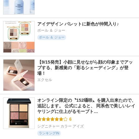
アイデザイン パレットに新色が仲間入り♪
ポール ＆ ジョー
ポール ＆ ジョー
【9/15発売】小顔に見せながら顔の印象までアッ
プする、新感覚の「彩るシェーディング」が登
場！
エクセル
オンライン限定の〝152囁咲〟を購入出来たので、
追記します。 公式によると、 同系色で美しいレイ
ヤリングに仕上がるモーブト…
6
シグニチャー カラー アイズ
ランキングIN