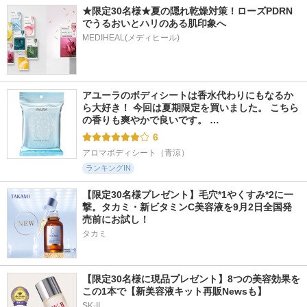
★限定30名様★夏の隠れ乾燥対策！ローズPDRN
でうるおいとハリのある肌印象へ
MEDIHEAL(メディヒール)
アユーラのボディシートは香水代わりにもなるか
ら大好き！ 今回は夏期限定を買いました。 こちら
の香りも爽やかで良いです。 …
6
アロマボディシート（青涼）
ランキングIN
【限定30名様プレゼント】毛穴*1やくすみ*2に一
撃。タカミ・新ビタミンC美容液を9月2日全国発
売前にお試し！
タカミ
【限定30名様に現品プレゼント】8つの美容効果を
この1本で【新美容液キット再販Newsも】
SK-II