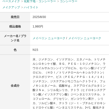
ベースメイク
化粧下地・コンシーラー
コンシーラー
メイクアップ
ハイライト
発売日
2025/8/30
税込価格
1,980円
メーカー名 / ブラ
メイベリン ニューヨーク
/
メイベリン ニューヨーク
ンド名
色
N15
水、ジメチコン、イソドデカン、エタノール、トリメチ
ルシロキシケイ酸、ＢＧ、ＰＥＧ－１０ジメチコン、ラ
ウロイルサルコシンイソプロピル、セバシン酸ジイソプ
ロピル、（ＨＤＩ／トリメチロールヘキシルラクトン）
クロスポリマー、ビス（ＰＥＧ／ＰＰＧ－１４／１４）
ジメチコン、ジステアルジモニウムヘクトライト、フェ
全成分
ノキシエタノール、硫酸Ｍｇ、ステアロイルグルタミン
酸２Ｎａ、シリル化シリカ、テトラ（ヒドロキシステア
リン酸／イソステアリン酸）ジペンタエリスリチル、ト
コフェロール、グリセリン、ガンコウラン果汁 、シリ
カ、ソルビン酸Ｋ、テトラ（ジ－ｔ－ブチルヒドロキシ
ヒドロケイヒ酸）ペンタエリスリチル、[+/-]、酸化チタ