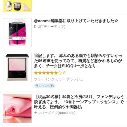
@cosme編集部に取り上げていただきました☆
D-UP(ディーアップ)
追記します。 赤みのある頬でも馴染みやすいかっ
た06透重を使ってみて、粉質など惹かれるものが
多く、チークはSUQQU一択となり…
6
ブラーリング カラー ブラッシュ
ランキングIN
【現品30名様】猛暑と冷房の8月、ファンデはもう
脱ぎ捨てよう。「3番トーンアップエッセンス」で
叶える、圧倒的ツヤ陶器肌
ナンバーズイン(numbuzin)