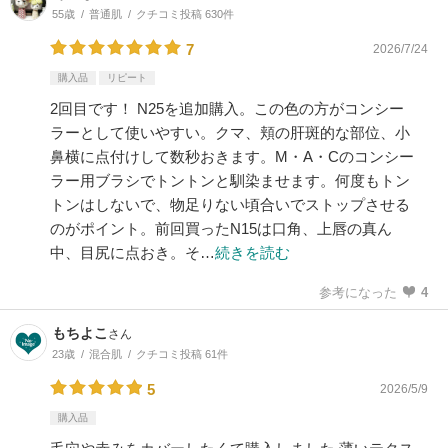
55歳
普通肌
クチコミ投稿 630件
7
2026/7/24
購入品
リピート
2回目です！ N25を追加購入。この色の方がコンシー
ラーとして使いやすい。クマ、頬の肝斑的な部位、小
鼻横に点付けして数秒おきます。M・A・Cのコンシー
ラー用ブラシでトントンと馴染ませます。何度もトン
トンはしないで、物足りない頃合いでストップさせる
のがポイント。前回買ったN15は口角、上唇の真ん
中、目尻に点おき。そ…
続きを読む
参考になった
4
もちよこ
さん
23歳
混合肌
クチコミ投稿 61件
5
2026/5/9
購入品