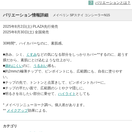
バリエーションとは？
バリエーション情報詳細
メイベリン SPステイ コンシーラーN15
2025年8月2日(土) PLAZA先行発売
2025年8月30日(土) 全国発売
30時間*。ハイカバーなのに、素肌感。
■赤み、シミ、
くすみ
などの気になる部分をしっかりカバー**するのに、超うす
膜だから、素肌にとけ込むような仕上がり。
■
崩れにくい
のに、
うるおい
感も。
■約2mmの極薄チップで、ピンポイントにも、広範囲にも、自在に塗りやす
い。
■チップの先で、トントンと点置きして、ピンポイントカバーに。
■チップの平たい面で、広範囲のシミやクマ隠しに。
■明るさを出したい部分に乗せて、
ハイライト
としても
* メイベリンニューヨーク調べ。個人差があります。
**
メイクアップ
効果による。
カテゴリ