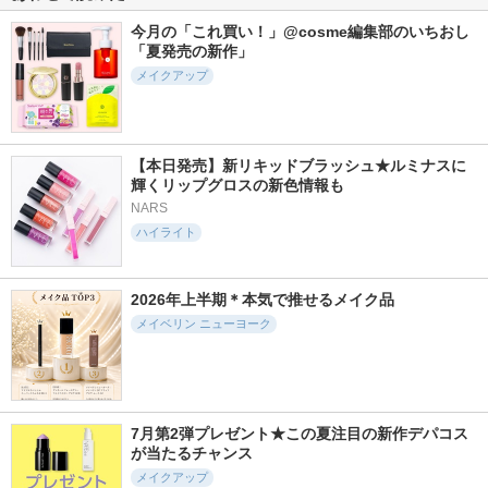
今月の「これ買い！」@cosme編集部のいちおし
「夏発売の新作」
メイクアップ
【本日発売】新リキッドブラッシュ★ルミナスに
輝くリップグロスの新色情報も
NARS
ハイライト
2026年上半期＊本気で推せるメイク品
メイベリン ニューヨーク
7月第2弾プレゼント★この夏注目の新作デパコス
が当たるチャンス
メイクアップ