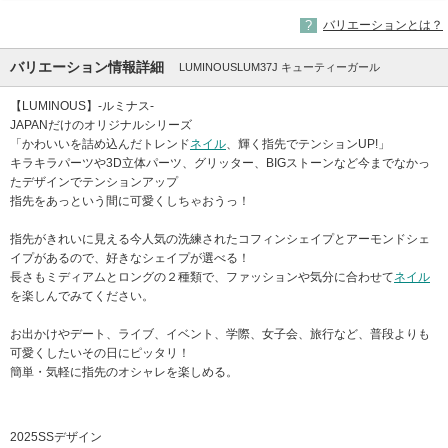
バリエーションとは？
バリエーション情報詳細
LUMINOUSLUM37J キューティーガール
【LUMINOUS】-ルミナス-
JAPANだけのオリジナルシリーズ
「かわいいを詰め込んだトレンド
ネイル
、輝く指先でテンションUP!」
キラキラパーツや3D立体パーツ、グリッター、BIGストーンなど今までなかっ
たデザインでテンションアップ
指先をあっという間に可愛くしちゃおうっ！
指先がきれいに見える今人気の洗練されたコフィンシェイプとアーモンドシェ
イプがあるので、好きなシェイプが選べる！
長さもミディアムとロングの２種類で、ファッションや気分に合わせて
ネイル
を楽しんでみてください。
お出かけやデート、ライブ、イベント、学際、女子会、旅行など、普段よりも
可愛くしたいその日にピッタリ！
簡単・気軽に指先のオシャレを楽しめる。
2025SSデザイン