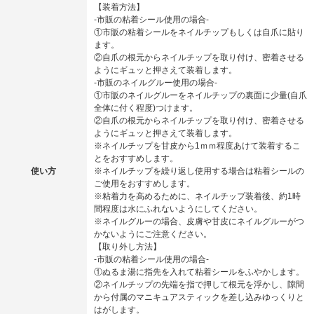
【装着方法】
‐市販の粘着シール使用の場合‐
①市販の粘着シールをネイルチップもしくは自爪に貼り
ます。
②自爪の根元からネイルチップを取り付け、密着させる
ようにギュッと押さえて装着します。
‐市販のネイルグルー使用の場合‐
①市販のネイルグルーをネイルチップの裏面に少量(自爪
全体に付く程度)つけます。
②自爪の根元からネイルチップを取り付け、密着させる
ようにギュッと押さえて装着します。
※ネイルチップを甘皮から1ｍｍ程度あけて装着するこ
とをおすすめします。
使い方
※ネイルチップを繰り返し使用する場合は粘着シールの
ご使用をおすすめします。
※粘着力を高めるために、ネイルチップ装着後、約1時
間程度は水にふれないようにしてください。
※ネイルグルーの場合、皮膚や甘皮にネイルグルーがつ
かないようにご注意ください。
【取り外し方法】
‐市販の粘着シール使用の場合‐
①ぬるま湯に指先を入れて粘着シールをふやかします。
②ネイルチップの先端を指で押して根元を浮かし、隙間
から付属のマニキュアスティックを差し込みゆっくりと
はがします。