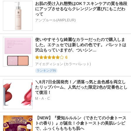
お肌の受け入れ態勢はOK？スキンケアの質を格段
にアップさせるならクレンジング選びにもこだわ
って
アンプルール(AMPLEUR)
使いやすそうな綺麗なカラーだったので購入しま
した。エテュセでは新しめの色です。 パレットは
沢山もっていますが、ついシン…
6
アイエディション (カラーパレット)
ランキングIN
＼8月7日全国発売！／洒落っ気と血色感を両立し
たリップバーム、人気だった限定2色が定番色とし
て復活！
M・A・C
【NEW】『愛知ルルルン（できたての小倉トース
トの香り）』が誕生！小倉トーストの美肌レシピ
で、ふっくらもちもち肌へ