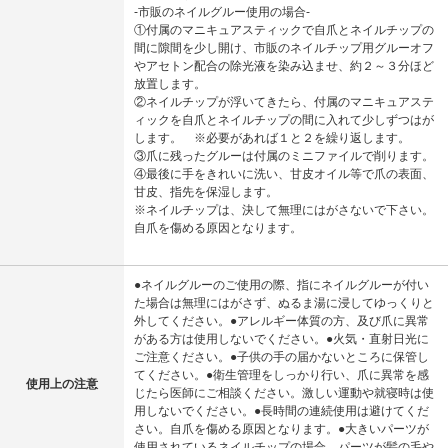
‐市販のネイルグルー使用の場合‐
①付属のマニキュアスティックで自爪とネイルチップの
間に隙間を少し開け、市販のネイルチップ用グルーオフ
やアセトン配合の除光液を染み込ませ、約２～３分ほど
放置します。
②ネイルチップが浮いてきたら、付属のマニキュアステ
ィックを自爪とネイルチップの間に入れて少しずつはが
します。 ※必要があれば１と２を繰り返します。
③爪に残ったグルーは付属のミニファイルで削ります。
④最後に手をきれいに洗い、甘皮オイル等で爪の表面、
甘皮、指先を保湿します。
※ネイルチップは、決して無理にはがさないで下さい。
自爪を傷める原因となります。
●ネイルグルーのご使用の際、指にネイルグルーが付い
た場合は無理にはがさず、ぬるま湯に浸してゆっくりと
外してください。●アレルギー体質の方、及び爪に異常
がある方は使用しないでください。●火気・直射日光に
ご注意ください。●子供の手の届かないところに保管し
てください。●衛生管理をしっかり行い、爪に異常を感
使用上の注意
じたら医師にご相談ください。激しい運動や就寝時は使
用しないでください。●長時間の連続使用は避けてくだ
さい。自爪を傷める原因となります。●大きいパーツが
使用されているネイルチップの場合、パーツが髪の毛や