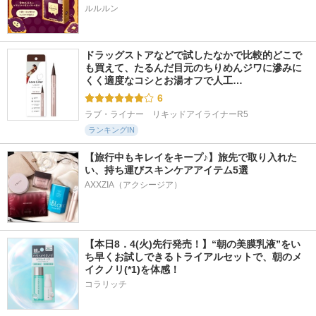
ルルルン
ドラッグストアなどで試したなかで比較的どこで
も買えて、たるんだ目元のちりめんジワに滲みに
くく適度なコシとお湯オフで人工…
6
ラブ・ライナー　リキッドアイライナーR5
ランキングIN
【旅行中もキレイをキープ♪】旅先で取り入れた
い、持ち運びスキンケアアイテム5選
AXXZIA（アクシージア）
【本日8．4(火)先行発売！】“朝の美膜乳液”をい
ち早くお試しできるトライアルセットで、朝のメ
イクノリ(*1)を体感！
コラリッチ