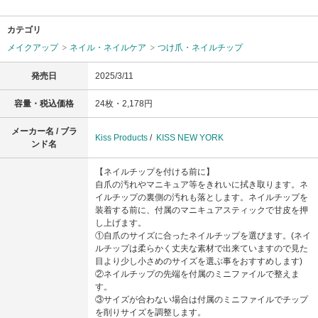
カテゴリ
メイクアップ
ネイル・ネイルケア
つけ爪・ネイルチップ
発売日
2025/3/11
容量・税込価格
24枚・2,178円
メーカー名 / ブラ
Kiss Products
/
KISS NEW YORK
ンド名
【ネイルチップを付ける前に】
自爪の汚れやマニキュア等をきれいに拭き取ります。ネ
イルチップの裏側の汚れも落とします。ネイルチップを
装着する前に、付属のマニキュアスティックで甘皮を押
し上げます。
①自爪のサイズに合ったネイルチップを選びます。(ネイ
ルチップは柔らかく丈夫な素材で出来ていますので見た
目より少し小さめのサイズを選ぶ事をおすすめします)
②ネイルチップの先端を付属のミニファイルで整えま
す。
③サイズが合わない場合は付属のミニファイルでチップ
を削りサイズを調整します。