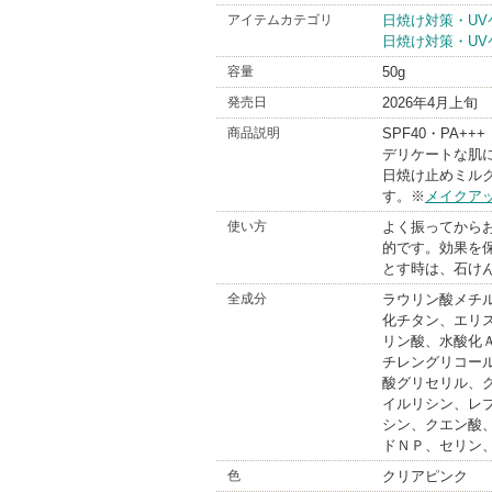
無印良
アイテムカテゴリ
日焼け対策・UV
日焼け対策・UV
BrandI
容量
50g
発売日
2026年4月上旬
商品説明
SPF40・PA+++
デリケートな肌
日焼け止めミル
す。※
メイクア
使い方
よく振ってから
的です。効果を
とす時は、石け
全成分
ラウリン酸メチ
化チタン、エリ
リン酸、水酸化
チレングリコー
酸グリセリル、
イルリシン、レ
シン、クエン酸
ドＮＰ、セリン
色
クリアピンク