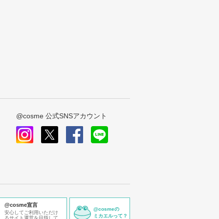
@cosme 公式SNSアカウント
instagram
x
facebook
line
@cosme宣言
@cosmeの
安心してご利用いただけ
ミカエルって？
るサイト運営を目指して