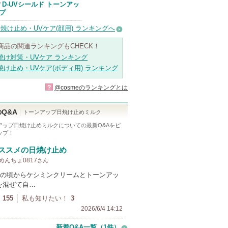
アスタリフトか
D-UVシールド トーンアッ
/
らのお知らせが
プ
あります
焼け止め・UVケア(顔用) ランキングへ
商品の関連ランキングもCHECK！
焼け対策・UVケア ランキング
焼け止め・UVケア(ボディ用) ランキング
?
@cosmeのランキングとは
Q&A
トーンアップ日焼け止めミルク
アップ日焼け止めミルク
についての最新Q&Aをピ
ップ！
ススメの日焼け止め
 めんちょ0817
さん
の頃からケシミンクリームとトーンアッ
を混ぜて自…
155
私も知りたい！
3
2026/6/4 14:12
新着Q&A一覧（1件）