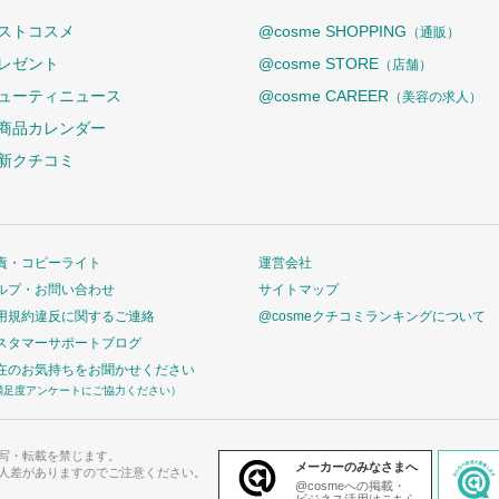
ストコスメ
@cosme SHOPPING
（通販）
レゼント
@cosme STORE
（店舗）
ューティニュース
@cosme CAREER
（美容の求人）
商品カレンダー
新クチコミ
責・コピーライト
運営会社
ルプ・お問い合わせ
サイトマップ
用規約違反に関するご連絡
@cosmeクチコミランキングについて
スタマーサポートブログ
在のお気持ちをお聞かせください
満足度アンケートにご協力ください）
写・転載を禁じます。
メーカーのみなさまへ
人差がありますのでご注意ください。
@cosmeへの掲載・