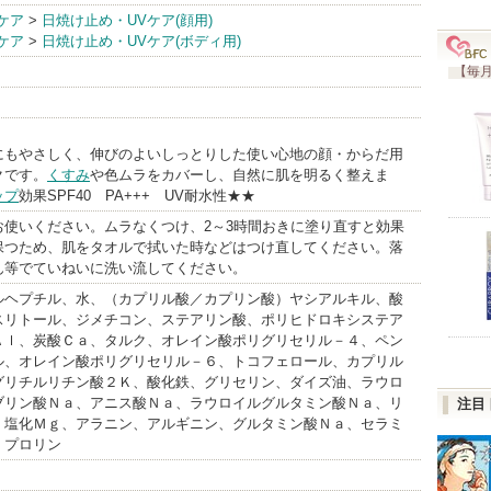
品
ケア
>
日焼け止め・UVケア(顔用)
ケア
>
日焼け止め・UVケア(ボディ用)
nfo
【毎月
にもやさしく、伸びのよいしっとりした使い心地の顔・からだ用
クです。
くすみ
や色ムラをカバーし、自然に肌を明るく整えま
ップ
効果SPF40 PA+++ UV耐水性★★
お使いください。ムラなくつけ、2～3時間おきに塗り直すと効果
保つため、肌をタオルで拭いた時などはつけ直してください。落
ん等でていねいに洗い流してください。
ルヘプチル、水、（カプリル酸／カプリン酸）ヤシアルキル、酸
スリトール、ジメチコン、ステアリン酸、ポリヒドロキシステア
Ａｌ、炭酸Ｃａ、タルク、オレイン酸ポリグリセリル－４、ペン
ル、オレイン酸ポリグリセリル－６、トコフェロール、カプリル
グリチルリチン酸２Ｋ、酸化鉄、グリセリン、ダイズ油、ラウロ
ブリン酸Ｎａ、アニス酸Ｎａ、ラウロイルグルタミン酸Ｎａ、リ
注目
、塩化Ｍｇ、アラニン、アルギニン、グルタミン酸Ｎａ、セラミ
、プロリン