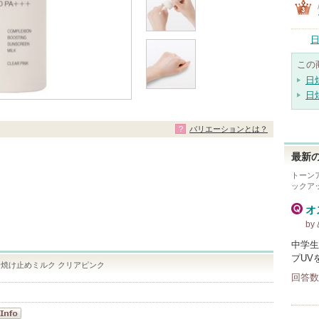
日
この
日
日
バリエーションとは？
最新の
トーン
ックア
オ
by
中学生
プUV
焼け止めミルク クリアピンク
回答数