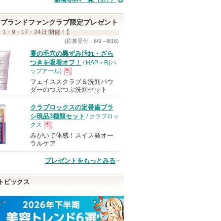
ブランドファンクラブ限定プレゼント
 1・9・17・24日 開催！】
(応募受付：8/9～8/16)
夏の毛穴の黒ずみ汚れ・ざら
つきを吸着オフ！
/ HAP＋R(ハ
ップアール)
フェイススクラブ＆洗顔パウ
現
ダーのつぶつぶ洗顔セット
クラプロックスの定番歯ブラ
品
シ現品3種類セット
/ クラプロッ
クス
みがいて体感！スイス発オー
現
ラルケア
プレゼントをもっとみる
品
トピックス