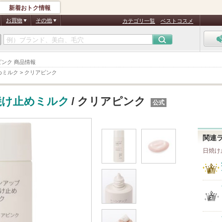
新着おトク情報
お買物
その他
カテゴリ一覧
ベストコスメ
ピンク 商品情報
めミルク
>
クリアピンク
焼け止めミルク
/ クリアピンク
公式
関連
日焼け