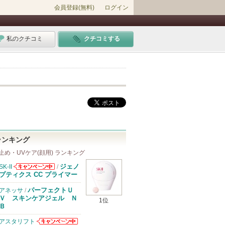
会員登録(無料)
ログイン
私のクチコミ
クチコミする
ランキング
止め・UVケア(顔用) ランキング
ジェノ
SK-II
/
SK-IIからのお
プティクス CC プライマー
知らせがありま
す
パーフェクトＵ
アネッサ
/
Ｖ スキンケアジェル Ｎ
1位
Ｂ
アスタリフト