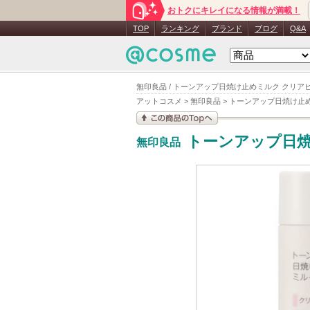
おトクにキレイになる情報が満載！
TOP
ランキング
ブランド
ブログ
Q&A
無印良品 / トーンアップ日焼け止めミルク クリア
アットコスメ
>
無印良品
>
トーンアップ日焼け止
この商品の情報を見
トーンアップ日
無印良品
る