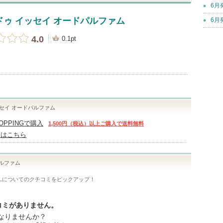
6月
ゥ イッセイ オードパルファム
6月
4.0
0.1pt
セイ オードパルファム
HOPPINGで購入
1,500円（税込）以上ご購入で送料無料
舗はこちら
パルファム
L
についてのクチコミをピックアップ！
コミがありません。
なりませんか？