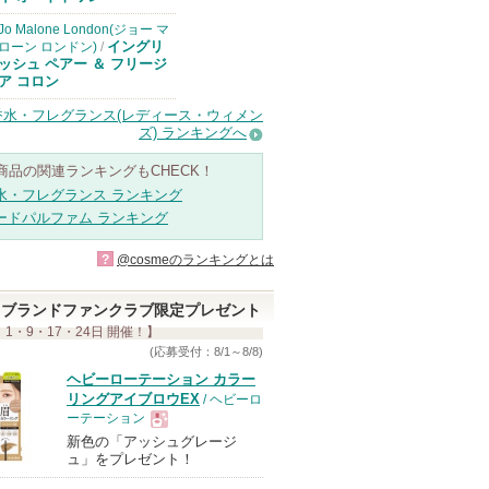
からのお知らせ
があります
Jo Malone London(ジョー マ
イングリ
ローン ロンドン)
/
ッシュ ペアー ＆ フリージ
ア コロン
香水・フレグランス(レディース・ウィメン
ズ) ランキングへ
商品の関連ランキングもCHECK！
水・フレグランス ランキング
ードパルファム ランキング
?
@cosmeのランキングとは
ブランドファンクラブ限定プレゼント
 1・9・17・24日 開催！】
(応募受付：8/1～8/8)
ヘビーローテーション カラー
リングアイブロウEX
/ ヘビーロ
ーテーション
新色の「アッシュグレージ
現
ュ」をプレゼント！