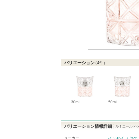
バリエーション
（
4
件）
30mL
50mL
バリエーション情報詳細
ルミエールドゥ 
メーカー
イッセイ ミヤケ