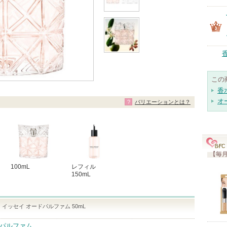
この
香
オ
バリエーションとは？
【毎月
100mL
レフィル
150mL
イッセイ オードパルファム 50mL
 パルファム