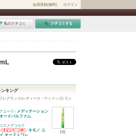
会員登録(無料)
ログイン
私のクチコミ
クチコミする
0mL
ランキング
フレグランス(レディース・ウィメンズ) ラン
メディテーション
アユーラ
/
オードパルファム
コスメデコルテ
キモノ ユ
/
1位
コスメデコルテ
イ オードトワレ