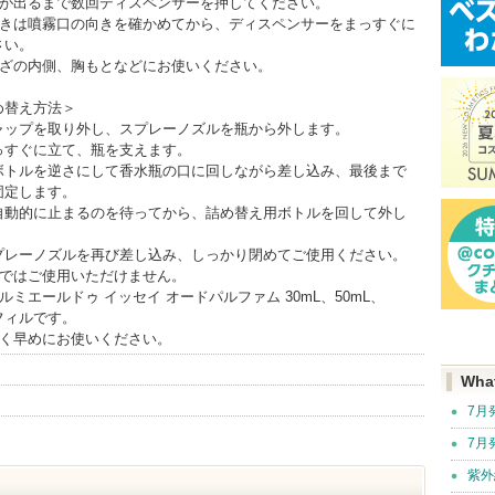
霧が出るまで数回ディスペンサーを押してください。
ときは噴霧口の向きを確かめてから、ディスペンサーをまっすぐに
さい。
ひざの内側、胸もとなどにお使いください。
め替え方法＞
ャップを取り外し、スプレーノズルを瓶から外します。
っすぐに立て、瓶を支えます。
ボトルを逆さにして香水瓶の口に回しながら差し込み、最後まで
固定します。
自動的に止まるのを待ってから、詰め替え用ボトルを回して外し
プレーノズルを再び差し込み、しっかり閉めてご使用ください。
独ではご使用いただけません。
ルミエールドゥ イッセイ オードパルファム 30mL、50mL、
レフィルです。
べく早めにお使いください。
Wha
7月
7月
紫外