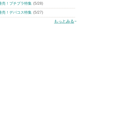
発売！プチプラ特集
(5/28)
発売！デパコス特集
(5/27)
もっとみる