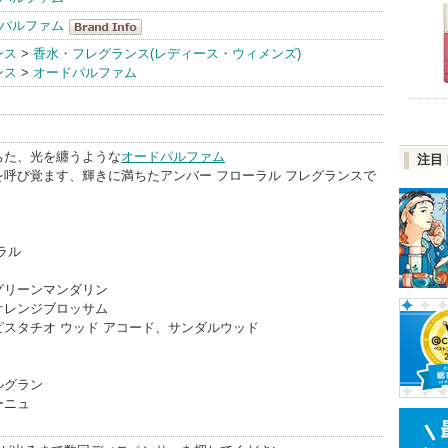
 パルファム
イッセイ ミヤ
ンス
>
香水・フレグランス(レディース・ウィメンズ)
ンス
>
オードパルファム
ケ パルファム
BrandInfo
ちた、光を纏うような
オードパルファム
注目
を呼び覚ます、輝きに満ちたアンバー フローラル フレグランスで
ラル
グリーンマンダリン
オレンジブロッサム
スタチオ ウッド アコード、サンダルウッド
ルグラン
ーニュ