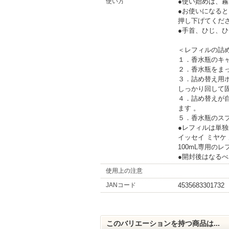
使い方
●使い始めは、
●お使いになる
押し下げてくだ
●手首、ひじ、
＜レフィルの詰
１．香水瓶のキ
２．香水瓶をま
３．詰め替え用
しっかり回して
４．詰め替えが
ます 。
５．香水瓶のス
●レフィルは単
イッセイ ミヤケ 
100mL専用の
●開封後はなる
使用上の注意
JANコード
4535683301732
このバリエーションを持つ商品は...