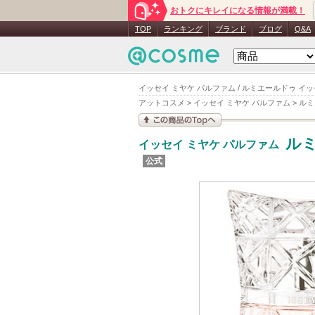
おトクにキレイになる情報が満載！
TOP
ランキング
ブランド
ブログ
Q&A
イッセイ ミヤケ パルファム / ルミエールドゥ イッ
アットコスメ
>
イッセイ ミヤケ パルファム
>
ルミ
この商品の情報を見
ル
イッセイ ミヤケ パルファム
る
公式