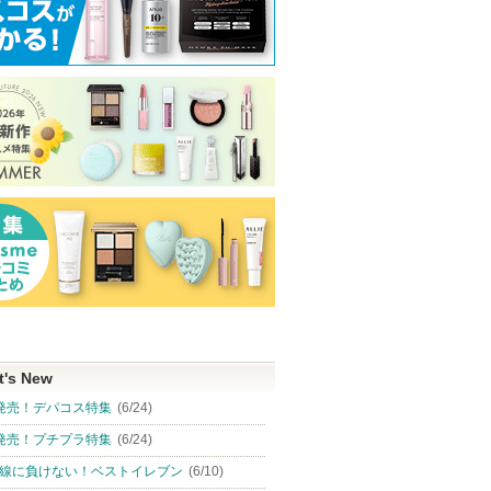
t's New
発売！デパコス特集
(6/24)
発売！プチプラ特集
(6/24)
線に負けない！ベストイレブン
(6/10)