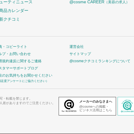
ューティニュース
@cosme CAREER
（美容の求人）
商品カレンダー
新クチコミ
責・コピーライト
運営会社
ルプ・お問い合わせ
サイトマップ
用規約違反に関するご連絡
@cosmeクチコミランキングについて
スタマーサポートブログ
在のお気持ちをお聞かせください
満足度アンケートにご協力ください）
写・転載を禁じます。
メーカーのみなさまへ
人差がありますのでご注意ください。
@cosmeへの掲載・
ビジネス活用はこちら