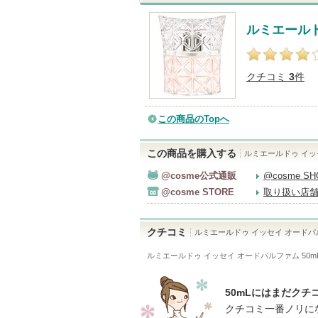
ルミエールド
クチコミ
3
件
この商品のTopへ
この商品を購入する
ルミエールドゥ イッ
@cosme公式通販
@cosme S
@cosme STORE
取り扱い店
クチコミ
ルミエールドゥ イッセイ オード
ルミエールドゥ イッセイ オードパルファム 50m
50mLにはまだクチ
クチコミ一番ノリに