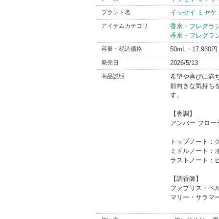
ブランド名
イッセイ ミヤケ
アイテムカテゴリ
香水・フレグラ
香水・フレグラ
容量・税込価格
50mL・17,930円
発売日
2026/5/13
商品説明
希望や喜びに満
前向きな気持ち
す。
【香調】
アンバー フロー
トップノート：
ミドルノート：
ラストノート：ピ
【調香師】
ファブリス・ペ
マリー・サラマ