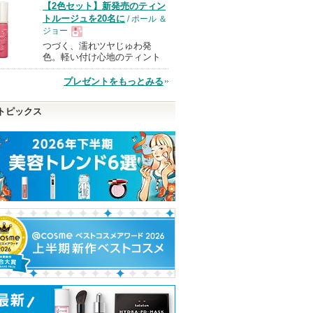
【2色セット】新発売のティン
品
トルージュを20名に
/ ポール ＆
ジョー
つづく、濡れツヤじゅわ発
現
色。軽い付け心地のティント
プレゼントをもっとみる
品
トピックス