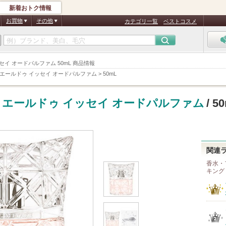
新着おトク情報
お買物
その他
カテゴリ一覧
ベストコスメ
セイ オードパルファム 50mL 商品情報
エールドゥ イッセイ オードパルファム
>
50mL
ミエールドゥ イッセイ オードパルファム
/ 5
関連
香水・
キング