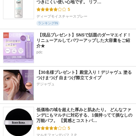
つきにくい使い心地です。 リフ…
5
ディープモイスチャースプレー
ランキングIN
 【現品プレゼント】SNSで話題のダーマエイド！
リニューアルしてパワーアップした大容量をご紹
介★
pdc
【30名様プレゼント】殿堂入り！デジャヴュ 塗る
つけまつげ 自まつげ際立てタイプ
デジャヴュ
低価格の域を超えた厚みと肌あたり。 どんなファ
ンデにもマルチに対応する、1個持ってて損なしの
万能パフ。 【質感とコストパ…
5
マルチファンデパフ ２Ｐ