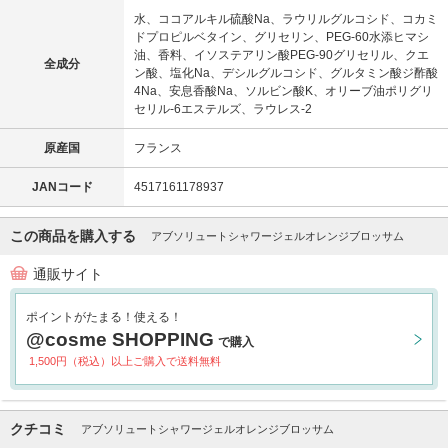
水、ココアルキル硫酸Na、ラウリルグルコシド、コカミ
ドプロピルベタイン、グリセリン、PEG-60水添ヒマシ
油、香料、イソステアリン酸PEG-90グリセリル、クエ
全成分
ン酸、塩化Na、デシルグルコシド、グルタミン酸ジ酢酸
4Na、安息香酸Na、ソルビン酸K、オリーブ油ポリグリ
セリル-6エステルズ、ラウレス-2
原産国
フランス
JANコード
4517161178937
この商品を購入する
アブソリュートシャワージェルオレンジブロッサム
通販サイト
ポイントがたまる！使える！
@cosme SHOPPING
で購入
1,500円（税込）以上ご購入で送料無料
クチコミ
アブソリュートシャワージェルオレンジブロッサム