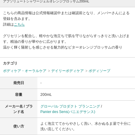
アブソリュートシャワージェルオレンジブロッサム200mL
こちらの商品情報は公式情報確認中または確認前となり、メンバーさんによる
登録を含みます。
詳細は
こちら
グリセリンを配合し、軽やかな泡立ちで肌を守りながらすっきりと洗い上げま
す。精油の香りが華やかに広がります。
温かく輝く陽射しを感じさせる魅力的なビターオレンジブロッサムの香り
カテゴリ
ボディケア・オーラルケア
デイリーボディケア
ボディソープ
発売日
-
容量
200mL
メーカー名 / ブラ
グローバル プロダクト プランニング
/
ンド名
Panier des Sens(パニエデサンス)
よく泡立ててからやさしく洗い、水かぬるま湯で十分に
使い方
洗い流してください。