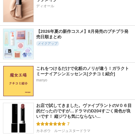
ディオール
【2026年夏の新作コスメ】8月発売のプチプラ発
売日順まとめ
メイクアップ
これをつけるだけで化粧のノリが違う！ガラクト
ミーナイアシンエッセンス[クチコミ紹介]
manyo
お店で試してきました。ヴァイブラントのV０６目
的だったのですが…ドラマのD204すごく発色が良
いです！ 縦ジワも気にならない…
7
カネボウ　ルージュスタードラマ