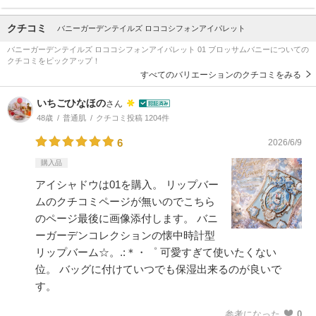
クチコミ
バニーガーデンテイルズ ロココシフォンアイパレット
バニーガーデンテイルズ ロココシフォンアイパレット 01 ブロッサムバニーについての
クチコミをピックアップ！
すべてのバリエーションのクチコミをみる
いちごひなほの
さん
48歳
普通肌
クチコミ投稿 1204件
6
2026/6/9
購入品
アイシャドウは01を購入。 リップバー
ムのクチコミページが無いのでこちら
のページ最後に画像添付します。 バニ
ーガーデンコレクションの懐中時計型
リップバーム☆。.:＊・゜ 可愛すぎて使いたくない
位。 バッグに付けていつでも保湿出来るのが良いで
す。
参考になった
0