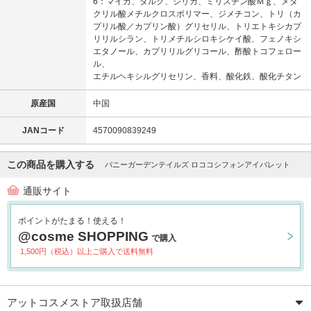
6：マイカ、タルク、シリカ、ミリスチン酸Ｍｇ、メタ
クリル酸メチルクロスポリマー、ジメチコン、トリ（カ
プリル酸／カプリン酸）グリセリル、トリエトキシカプ
リリルシラン、トリメチルシロキシケイ酸、フェノキシ
エタノール、カプリリルグリコール、酢酸トコフェロー
ル、
エチルヘキシルグリセリン、香料、酸化鉄、酸化チタン
原産国
中国
JANコード
4570090839249
この商品を購入する
バニーガーデンテイルズ ロココシフォンアイパレット
通販サイト
ポイントがたまる！使える！
@cosme SHOPPING
で購入
1,500円（税込）以上ご購入で送料無料
アットコスメストア取扱店舗