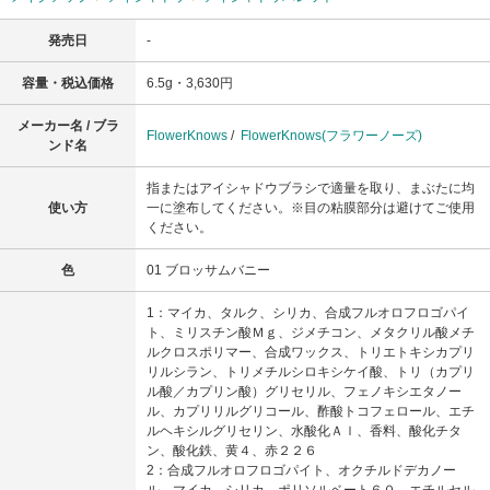
発売日
-
容量・税込価格
6.5g・3,630円
メーカー名 / ブラ
FlowerKnows
/
FlowerKnows(フラワーノーズ)
ンド名
指またはアイシャドウブラシで適量を取り、まぶたに均
使い方
一に塗布してください。※目の粘膜部分は避けてご使用
ください。
色
01 ブロッサムバニー
1：マイカ、タルク、シリカ、合成フルオロフロゴパイ
ト、ミリスチン酸Ｍｇ、ジメチコン、メタクリル酸メチ
ルクロスポリマー、合成ワックス、トリエトキシカプリ
リルシラン、トリメチルシロキシケイ酸、トリ（カプリ
ル酸／カプリン酸）グリセリル、フェノキシエタノー
ル、カプリリルグリコール、酢酸トコフェロール、エチ
ルヘキシルグリセリン、水酸化Ａｌ、香料、酸化チタ
ン、酸化鉄、黄４、赤２２６
2：合成フルオロフロゴパイト、オクチルドデカノー