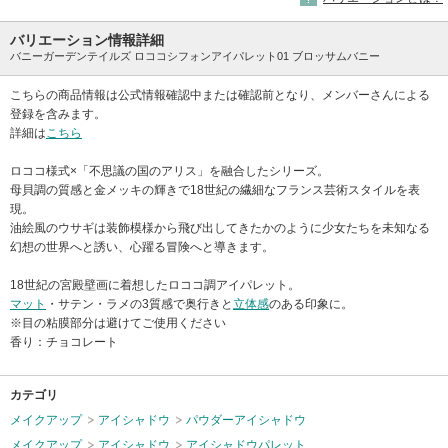
バリエーション情報詳細
バニーガーデンテイルズ ロココシフォンアイパレット01 ブロッサムバニー
こちらの商品情報は公式情報確認中または確認前となり、メンバーさんによる
登録を含みます。
詳細は
こちら
ロココ様式×「不思議の国のアリス」を融合したシリーズ。
母貝調の質感と金メッキの輝きで18世紀の繊細なフランス芸術スタイルを表
現。
油絵風のウサギは装飾模様から飛び出してきたかのように少女たちを未知なる
幻想の世界へと誘い、心躍る冒険へと導きます。
18世紀の宮殿壁画に着想したロココ調アイパレット。
マット
・サテン・ラメの3質感で奥行きと
立体感
のある印象に。
※目の粘膜部分は避けてご使用ください
香り：チョコレート
カテゴリ
メイクアップ
アイシャドウ
パウダーアイシャドウ
メイクアップ
アイシャドウ
アイシャドウパレット