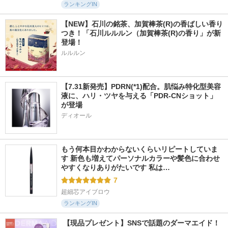
ランキングIN
【NEW】石川の銘茶、加賀棒茶(R)の香ばしい香り
つき！「石川ルルルン（加賀棒茶(R)の香り」が新
登場！
ルルルン
【7.31新発売】PDRN(*1)配合。肌悩み特化型美容
液に、ハリ・ツヤを与える「PDR-CNショット」
が登場
ディオール
もう何本目かわからないくらいリピートしていま
す 新色も増えてパーソナルカラーや髪色に合わせ
やすくなりありがたいです 私は…
7
超細芯アイブロウ
ランキングIN
 【現品プレゼント】SNSで話題のダーマエイド！