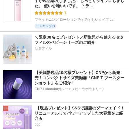
すが現品購入しました。 しっとりタイプにしまし
た。 使い心地いいです。 トラ…
7
ブライトニング ローション みずみずしいタイプ ca
ランキングIN
＼限定30名にプレゼント／新生児から使えるセタ
フィルのベビーシリーズのご紹介
セタフィル
【美顔器現品10名様プレゼント】CNPから新発
売！コンパクトサイズ美顔器「CNP T ブースター 
ショット」をご紹介！
CNP Laboratory(シーエヌピーラボラトリー)
 【現品プレゼント】SNSで話題のダーマエイド！
リニューアルしてパワーアップした大容量をご紹
介★
pdc