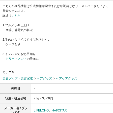
こちらの商品情報は公式情報確認中または確認前となり、メンバーさんによる
登録を含みます。
詳細は
こちら
1.フルメッキ仕上げ
・摩擦、静電気の軽減
2.手のひらサイズで持ち運びやすい
・ケース付き
3.インバスでも使用可能
・
トリートメント
の塗布に
カテゴリ
美容グッズ・美容家電
ヘアグッズ
ヘアケアグッズ
発売日
-
容量・税込価格
23g・3,300円
メーカー名 / ブラ
LIFELONG
/
HAIRSTAR
ンド名