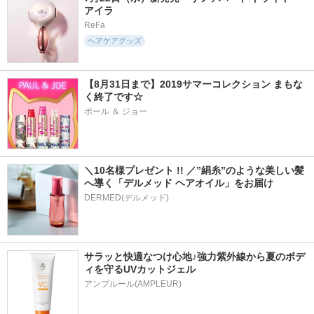
アイラ
ReFa
ヘアケアグッズ
【8月31日まで】2019サマーコレクション まもな
く終了です☆
ポール ＆ ジョー
＼10名様プレゼント !! ／”絹糸”のような美しい髪
へ導く「デルメッド ヘアオイル」をお届け
DERMED(デルメッド)
サラッと快適なつけ心地♪強力紫外線から夏のボデ
ィを守るUVカットジェル
アンプルール(AMPLEUR)