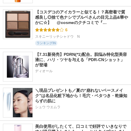
【コスデコのアイカラーと似てる！？高密着で質
感良し◎捨て色ナシでブルベさんの目元上品&華や
かに☆】 　@cosmeのクチコミで『…
6
スキニーリッチシャドウ　N
ランキングIN
【7.31新発売】PDRN(*1)配合。肌悩み特化型美容
液に、ハリ・ツヤを与える「PDR-CNショット」
が登場
ディオール
＼現品プレゼントも／夏の“崩れないベースメイ
ク”は名品化粧下地から！毛穴・ベタつき・乾燥知
らずの肌に
シュウ ウエムラ
美白使用がしたくて、口コミで好評で いきなりで