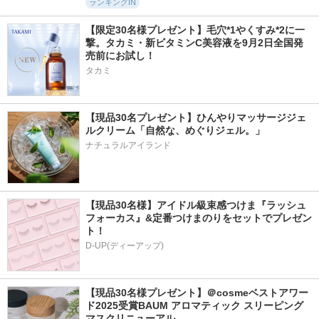
ランキングIN
【限定30名様プレゼント】毛穴*1やくすみ*2に一
撃。タカミ・新ビタミンC美容液を9月2日全国発
売前にお試し！
タカミ
【現品30名プレゼント】ひんやりマッサージジェ
ルクリーム「自然な、めぐりジェル。」
ナチュラルアイランド
【現品30名様】アイドル級束感つけま『ラッシュ
フォーカス』&定番つけまのりをセットでプレゼン
ト！
D-UP(ディーアップ)
【現品30名様プレゼント】＠cosmeベストアワー
ド2025受賞BAUM アロマティック スリーピング
マスクリニューアル