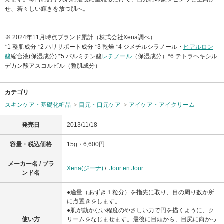
せ、若々しい輝きを放つ肌へ。
※ 2024年11月時点ブランド累計（株式会社Xena調べ）
*1 整肌成分 *2 ハリサポート成分 *3 乾燥 *4 ジメチルシラノール・
ヒアルロン
酸
縮合液(保湿成分) *5 パルミチン酸
レチノール
（保湿成分）*6 テトラヘキシル
デカン酸アスコルビル（整肌成分）
カテゴリ
スキンケア・基礎化粧品
目元・口元ケア
アイケア・アイクリーム
発売日
2013/11/18
容量・税込価格
15g・6,600円
メーカー名 / ブラ
Xena(ジーナ)
/
Jour en Jour
ンド名
●適量（あずき１粒分）を指先に取り、目の周り数か所
に点置きをします。
●肌が動かない程度のやさしい力で円を描くように、ク
使い方
リームをなじませます。最後に目頭から、目尻に向かっ