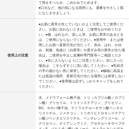
て指をすべらせ、こめかみでとめます。
●口元など、他の気になる箇所にも、適量をやさしく肌
になじませましょう。
●お肌に異常が生じていないかよく注意してご使用くだ
さい。お肌に合わないときは、ご使用をおやめくださ
い。●傷、はれもの、湿しん等、お肌に異常のあるとき
は、ご使用にならないでください。●使用中、または使
用したお肌へ直射日光が当たって、赤み、はれ、かゆ
み、刺激、色抜け（白斑等）や黒ずみ等の異常が出た場
使用上の注意
合は、ご使用を中止し皮膚科専門医等へご相談くださ
い。●目に入らないようにご注意ください。目に入った
場合は、こすらずすぐに洗い流してください。●乳幼児
の手の届かない所に保管してください。●極端に高温ま
たは低温の場所、直射日光の当たる場所には保管しない
でください。●使用後は必ずしっかりキャップをしめて
ください。
水、メドウフォーム種子油、トリ（カプリル酸／カプリ
ン酸）グリセリル、トリイソステアリン、グリセリン、
BG、ホホバ種子油、テトラエチルヘキサン酸ペンタエ
リスリチル、ジメチコン、トリポリヒドロキシステアリ
ン酸ジペンタエリスリチル、ペンチレングリコール、ジ
グリセリン、ナイアシンアミド、アセチルヘキサペプチ
ド－8、パルミチン酸レチノール、テトラヘキシルデカ