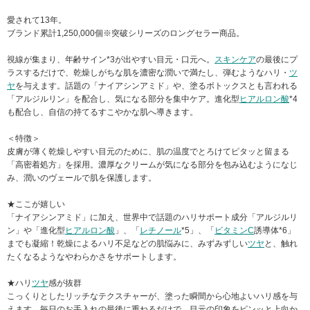
愛されて13年。
ブランド累計1,250,000個※突破シリーズのロングセラー商品。
視線が集まり、年齢サイン*3が出やすい目元・口元へ。
スキンケア
の最後にプ
ラスするだけで、乾燥しがちな肌を濃密な潤いで満たし、弾むようなハリ・
ツ
ヤ
を与えます。話題の「ナイアシンアミド」や、塗るボトックスとも言われる
「アルジルリン」を配合し、気になる部分を集中ケア。進化型
ヒアルロン酸
*4
も配合し、自信の持てるすこやかな肌へ導きます。
＜特徴＞
皮膚が薄く乾燥しやすい目元のために、肌の温度でとろけてピタッと留まる
「高密着処方」を採用。濃厚なクリームが気になる部分を包み込むようになじ
み、潤いのヴェールで肌を保護します。
★ここが嬉しい
「ナイアシンアミド」に加え、世界中で話題のハリサポート成分「アルジルリ
ン」や「進化型
ヒアルロン酸
」、「
レチノール
*5」、「
ビタミンC
誘導体*6」
までも凝縮！乾燥によるハリ不足などの肌悩みに、みずみずしい
ツヤ
と、触れ
たくなるようなやわらかさをサポートします。
★ハリ
ツヤ
感が抜群
こっくりとしたリッチなテクスチャーが、塗った瞬間から心地よいハリ感を与
えます。毎日のお手入れの最後に重ねるだけで、目元の印象をピンッと上向か