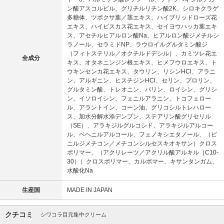
ン酸アスコルビル、グリチルリチン酸2K、シロキクラゲ
多糖体、ツボクサ葉／茎エキス、ハイブリッドローズ花
エキス、ハイビスカス花エキス、セイヨウハッカ葉エキ
ス、アセチルヒアルロン酸Na、ヒアルロン酸ジメチルシ
ラノール、セラミドNP、ラウロイルグルタミン酸ジ
（フィトステリル／オクチルドデシル）、カミツレ花エ
全成分
キス、オタネニンジン根エキス、ヒメフウロエキス、ト
ウキンセンカ花エキス、タウリン、リシンHCl、アラニ
ン、アルギニン、ヒスチジンHCl、セリン、プロリン、
グルタミン酸、トレオニン、バリン、ロイシン、グリシ
ン、イソロイシン、フェニルアラニン、トコフェロー
ル、アラントイン、コーン油、グリコシルトレハロー
ス、加水分解水添デンプン、ステアリン酸グリセリル
（SE）、アラキジルグルコシド、アラキジルアルコー
ル、ベヘニルアルコール、フェノキシエタノール、（ビ
ニルジメチコン／メチコンシルセスキオキサン）クロス
ポリマー、（アクリレーツ／アクリル酸アルキル（C10-
30））クロスポリマー、カルボマー、キサンタンガム、
水酸化Na
生産国
MADE IN JAPAN
クチコミ
シワコラ目元集中クリーム