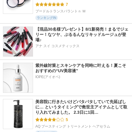
7
プードルトランスパラントｎ Ｍ
ランキングIN
【現品30名様プレゼント】8/1新発売！まるでジェ
リー！なツヤ、ぷるるんなリキッドルージュが登
場♪
アナ スイ コスメティックス
紫外線対策とスキンケアを同時に叶える！夏こそ
おすすめの“UV美容液”
IOPE(アイオペ)
美容院に行きたいけどバタバタしていて先延ばし
に… というタイミングで救世主アイテムとして取
り入れてみました。 2.3日に1回…
5
AQ ブースティング トリートメント ヘアセラム