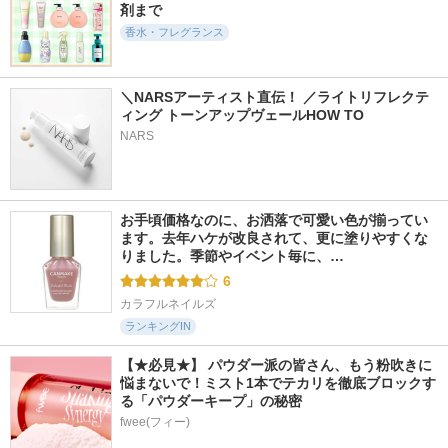
剤まで
香水・フレグランス
＼NARSアーティスト直伝！ ／ライトリフレクテ
ィング トーンアップヴェールHOW TO
NARS
お手頃価格なのに、お洒落で可愛い色が揃ってい
ます。去年ハケが改良されて、更に塗りやすくな
りました。季節やイベント毎に、…
6
カラフルネイルズ
ランキングIN
【★必見★】 パウダー派の皆さん、もう粉吹きに
悩まないで！ミスト1本でテカリを徹底ブロックす
る「パウダーキープ」の秘密
fwee(フィー)