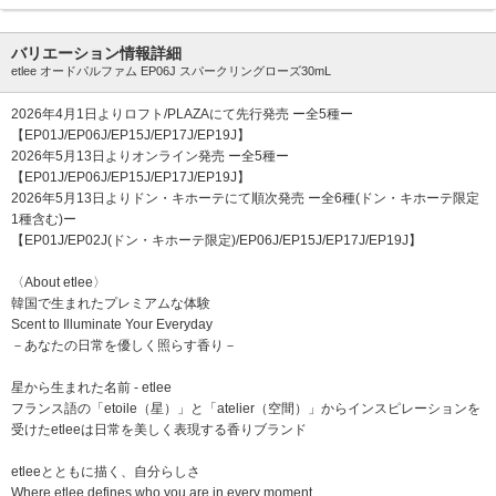
バリエーション情報詳細
etlee オードパルファム EP06J スパークリングローズ30mL
2026年4月1日よりロフト/PLAZAにて先行発売 ー全5種ー
【EP01J/EP06J/EP15J/EP17J/EP19J】
2026年5月13日よりオンライン発売 ー全5種ー
【EP01J/EP06J/EP15J/EP17J/EP19J】
2026年5月13日よりドン・キホーテにて順次発売 ー全6種(ドン・キホーテ限定
1種含む)ー
【EP01J/EP02J(ドン・キホーテ限定)/EP06J/EP15J/EP17J/EP19J】
〈About etlee〉
韓国で生まれたプレミアムな体験
Scent to Illuminate Your Everyday
－あなたの日常を優しく照らす香り－
星から生まれた名前 - etlee
フランス語の「etoile（星）」と「atelier（空間）」からインスピレーションを
受けたetleeは日常を美しく表現する香りブランド
etleeとともに描く、自分らしさ
Where etlee defines who you are in every moment