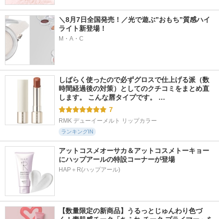
＼8月7日全国発売！／光で遊ぶ”おもち”質感ハイ
ライト新登場！
M・A・C
しばらく使ったので必ずグロスで仕上げる派（数
時間経過後の対策）としてのクチコミをまとめ直
します。 こんな唇タイプです。 …
7
RMK デューイーメルト リップカラー
ランキングIN
アットコスメオーサカ＆アットコスメトーキョー
にハップアールの特設コーナーが登場
HAP＋R(ハップアール)
【数量限定の新商品】うるっとじゅんわり色づ