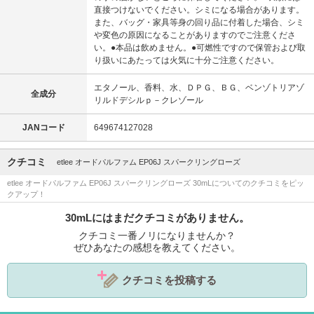
直接つけないでください。シミになる場合があります。
また、バッグ・家具等身の回り品に付着した場合、シミ
や変色の原因になることがありますのでご注意くださ
い。●本品は飲めません。●可燃性ですので保管および取
り扱いにあたっては火気に十分ご注意ください。
エタノール、香料、水、ＤＰＧ、ＢＧ、ベンゾトリアゾ
全成分
リルドデシルｐ－クレゾール
JANコード
649674127028
クチコミ
etlee オードパルファム EP06J スパークリングローズ
etlee オードパルファム EP06J スパークリングローズ 30mLについてのクチコミをピッ
クアップ！
30mLにはまだクチコミがありません。
クチコミ一番ノリになりませんか？
ぜひあなたの感想を教えてください。
クチコミを投稿する