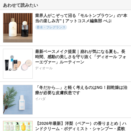
あわせて読みたい
業界人がこぞって沼る「モルトンブラウン」の“本
当の楽しみ方” | アットコスメ編集部 ぺぷ
香水・フレグランス
最新ベースメイク提案｜崩れが気になる夏も。長
時間、感動の美しさを守り抜く「ディオール フォ
ーエヴァー」ルーティーン
ディオール
「冬だから…」と軽く考えるのはNG！顔乾燥は治
療が必要な皮膚疾患です
イハダ
【2026年最新】洋梨（ペアー）の香りまとめ｜ハ
ンドクリーム・ボディミスト・シャンプー・柔軟