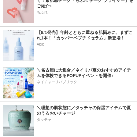
く！素肌感チーク「ちふれ チーク プライマー」を
ご紹介♪
ちふれ
【8/1発売】年齢とともに重ねる肌悩みに、まずこ
れ1本！「カッパーペプチドセラム」新登場！
Abib
＼名古屋に大集合／ネイリパ夏のおすすめアイテ
ムを体験できるPOPUPイベントを開催♪
ネイチャーリパブリック
＼理想の肌状態に／タッチャの保湿アイテムで夏
のうるおいチャージ
タッチャ