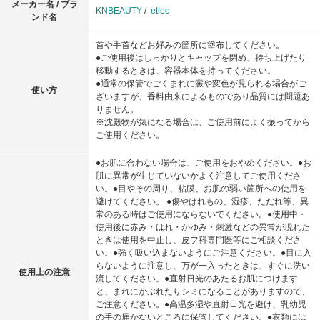
メーカー名 / ブラ
KNBEAUTY
/
etlee
ンド名
首や手首などお好みの箇所に塗布してください。
●ご使用後はしっかりとキャップを閉め、持ち上げたり
移動するときは、容器本体を持ってください。
●通常の保管でごくまれに澱や変色が見られる場合がご
使い方
ざいますが、香料由来によるものであり品質には問題あ
りません。
※沈殿物が気になる場合は、ご使用前によく振ってから
ご使用ください。
●お肌に合わない場合は、ご使用をおやめください。●お
肌に異常が生じていないかよく注意してご使用くださ
い。●目やその周り、粘膜、お肌の弱い箇所への使用を
避けてください。 ●傷やはれもの、湿疹、ただれ等、異
常のある時はご使用にならないでください。●使用中・
使用後に赤み・はれ・かゆみ・刺激などの異常が現れた
ときは使用を中止し、皮フ科専門医等にご相談くださ
い。●強く吸い込まないようにご注意ください。●目に入
らないように注意し、万が一入ったときは、すぐに洗い
使用上の注意
流してください。●直射日光のあたるお肌につけます
と、まれにかぶれたりシミになることがありますので、
ご注意ください。●高温多湿や直射日光を避け、乳幼児
の手の届かないところに保管してください。●衣類には