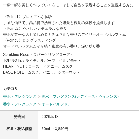
一瞬一瞬を美しく作っていく方に、そして自己を表現することを重視する方に
〈Point 1〉プレミアムな体験
手頃な価格で、高品質で洗練された嗅覚と視覚の体験を提供します
〈Point 2〉やさしいナチュラルな香り
香水が苦手な人も楽しめるナチュラルな香りのデイリーオードパルファム
〈Point 3〉ロングラスティング
オードパルファムだから続く密度の高い香り、深い残り香
Sparkling Rose〈スパークリングローズ〉
TOP NOTE：ライチ、ルバーブ、ベルガモット
HEART NOT：ローズ、ピオニー、ムスク
BASE NOTE：ムスク、バニラ、シダーウッド
カテゴリ
香水・フレグランス
香水・フレグランス(レディース・ウィメンズ)
香水・フレグランス
オードパルファム
発売日
2026/5/13
容量・税込価格
30mL・3,850円