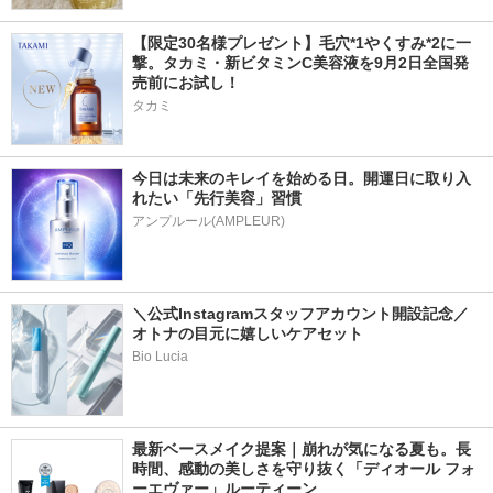
【限定30名様プレゼント】毛穴*1やくすみ*2に一
撃。タカミ・新ビタミンC美容液を9月2日全国発
売前にお試し！
タカミ
今日は未来のキレイを始める日。開運日に取り入
れたい「先行美容」習慣
アンプルール(AMPLEUR)
＼公式Instagramスタッフアカウント開設記念／
オトナの目元に嬉しいケアセット
Bio Lucia
最新ベースメイク提案｜崩れが気になる夏も。長
時間、感動の美しさを守り抜く「ディオール フォ
ーエヴァー」ルーティーン