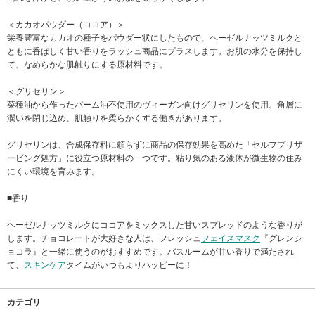
＜カカオパウダー（ココア）＞
栄養豊富なカカオの種子をパウダー状にしたもので、ヘーゼルナッツミルクと
ともに香ばしく甘い香りをラッシュ商品にプラスします。お肌の水分を保持し
て、なめらかな肌触りにする原材料です。
＜グリセリン＞
菜種油から作ったパーム油不使用のヴィーガン向けグリセリンを使用。角層に
潤いを閉じ込め、肌触りを柔らかくする働きがあります。
グリセリンは、合成保存料に頼らずに商品の保存効果を高めた「セルフプリザ
ービング処方」に役立つ原材料の一つです。粘り気のある液体が微生物の住み
にくい環境を育みます。
■香り
ヘーゼルナッツミルクにココアをミックスした甘いスプレッドのような香りが
します。チョコレートが大好きな人は、フレッシュ
フェイスマスク
『グレンシ
ョコラ』と一緒に使うのがおすすめです。バスルームが甘い香りで満たされ
て、
スキンケア
タイムがいつもよりハッピーに！
カテゴリ