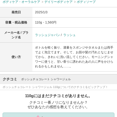
ボディケア・オーラルケア
デイリーボディケア
ボディソープ
発売日
2025/1/3
容量・税込価格
110g・1,560円
メーカー名 / ブラ
ラッシュジャパン
/
ラッシュ
ンド名
ボトルを軽く振り、適量をスポンジやタオルまたは両手
でよく泡立てます。そして、お肌や髪の汚れとなじませ
使い方
てから、きれいに洗い流してください。モーニングシャ
ワーに使うと、甘い香りに誘われたあの人に声をかけら
れるかもしれません……。
クチコミ
ポッシュチョコレート シャワージェル
ポッシュチョコレート シャワージェル 110gについてのクチコミをピックアップ！
110gにはまだクチコミがありません。
クチコミ一番ノリになりませんか？
ぜひあなたの感想を教えてください。