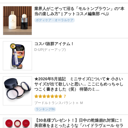
業界人がこぞって沼る「モルトンブラウン」の“本
当の楽しみ方” | アットコスメ編集部 ぺぷ
ボディケア・オーラルケア
コスパ抜群アイテム！
D-UP(ディーアップ)
★2026年5月追記　ミニサイズについて★ 小さい
サイズが出て欲しいと思い… ここにもめっちゃし
つこく書きました（笑） 待望のミ…
7
プードルトランスパラントｎ Ｍ
ランキングIN
【30名様プレゼント！】日中の乾燥崩れ対策に！
美容液をまとったような「ハイドラヴェール セラ