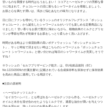
甘いものを我慢する時代はもうおしまい！ ココアとヘーゼルナッツの芳醇な香
りに包まれて、チョコレートの沼に落ちるシャワータイムを堪能しましょう。
お肌と心を満たす潤いは、渇きに悩むあなたの味方になりますよ。
日に日にファンを増やしているラッシュのオリジナルフレグランス「ポッシュ
チョコレート」から誕生したシャワージェルがいつでも楽しめる定番商品にな
りました！ 甘い香りをお肌で贅沢に味わいながら、植物由来のミルクとグリセ
リンが季節を問わず乾燥するお肌をしっとり柔らかく洗い上げます。
時間がある時はより保湿効果の高いボディウォッシュ『ポッシュチョコレー
ト』、サッと時短で済ませたい時はこちらのシャワージェル『ポッシュチョコ
レート シャワージェル』と使い分ければ毎日のシャワータイムが充実しそうで
すね！
※ラッシュの「セルフプリザービング処方」は、EU化粧品規則（EC）
No.1223/2009の付属文書Vに記載されている合成保存料を添加せずに保存効果
を高めた商品に適用している用語です。
■注目の原材料
＜ヘーゼルナッツミルク＞
「セイヨウハシバミ」とも呼ばれるヘーゼルナッツから作る、ヘーゼルナッツ
オイルと水分を混ぜ合わせたようなミルクです。適度な油分が潤いを与えつつ
汚れを浮かせ、洗い上がりのお肌を柔らかくします。