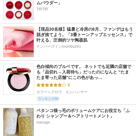
ムパウダー」
TIRTIR
【現品30名様】猛暑と冷房の8月、ファンデはもう
脱ぎ捨てよう。「3番トーンアップエッセンス」で
叶える、圧倒的ツヤ陶器肌
ナンバーズイン(numbuzin)
色白傾向のブルベです。 ネットでも近隣の店舗で
も「品切れ→入荷待ち」だったのになんと “たま
たま寄った店舗”にこの色があっ…
6
カラー＋グロウ　エンハンサー
ランキングIN
ペタンコ猫っ毛のボリュームケアにお役立ち「ふ
わり シャンプー＆ヘアトリートメント」
manage