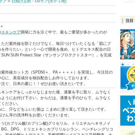
ケア
>
日焼け止め・UVケア(ボディ用)
ト化粧品
BrandInfo
注目
++
の
スキンケア
開発に力を注ぐ中で、最もご要望が多かったのが
。
、ただ紫外線を防ぐだけでなく、毎日つけていたくなる「肌にプ
めを作りたい」という一心で開発を進め、ヒトデエキス配合の日
「SUN SUN Protect Star（サンサンプロテクトスター）」を完成
紫外線カット力（SPD50＋、PA＋＋＋＋）を実現し、今注目の
中心に、美容成分を独自配合しお作りしております。
り注ぐ、日本の夏に！！ぜひお使い頂きたいです。
スキンケアをしっかりなじませた後、適量を手に取り、ムラなく
るようにお付け下さい。からだは、適量を手のひらで、ムラなく
てください。
めに、汗などをふいた後は こまめに塗り直して頂きたいです。
石けん等の洗浄料をお使いくださいませ。
リ(カプリル酸/カプリン酸)グリセリル、トリエチルヘキサノイ
、BG、DPG、トリエトキシカプリリルシラン、ペンチレングリコ
ン、加水分解ヒトデエキス、乳酸桿菌/ハイビスカス花発酵液、オ