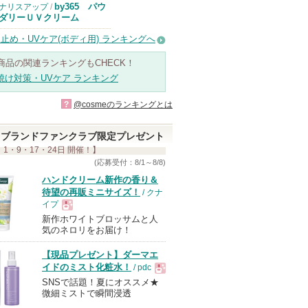
by365 パウ
ナリスアップ
/
ダリーＵＶクリーム
止め・UVケア(ボディ用) ランキングへ
商品の関連ランキングもCHECK！
焼け対策・UVケア ランキング
?
@cosmeのランキングとは
ブランドファンクラブ限定プレゼント
 1・9・17・24日 開催！】
(応募受付：8/1～8/8)
ハンドクリーム新作の香り＆
待望の再販ミニサイズ！
/ クナ
イプ
新作ホワイトブロッサムと人
現
気のネロリをお届け！
【現品プレゼント】ダーマエ
品
イドのミスト化粧水！
/ pdc
SNSで話題！夏にオススメ★
現
微細ミストで瞬間浸透