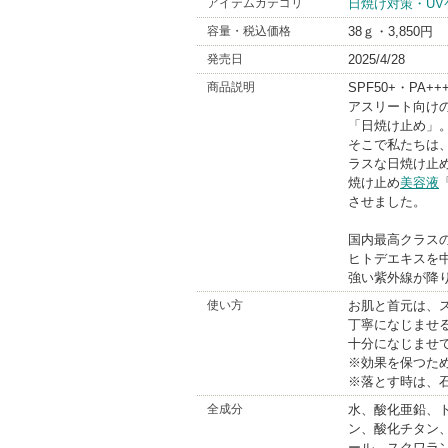
アイテムカテゴリ
日焼け対策・UV
容量・税込価格
38ｇ・3,850円
発売日
2025/4/28
商品説明
SPF50+・PA++
アスリート向け
「日焼け止め」
そこで私たちは
ラスな日焼け止
焼け止め
美容液
させました。
国内最高クラスの
ヒトデエキスを
強い紫外線が降
使い方
お肌と首元は、
丁寧になじませ
十分になじませ
※効果を保つた
※落とす時は、
全成分
水、酸化亜鉛、ト
ン、酸化チタン
ール、スクワラ