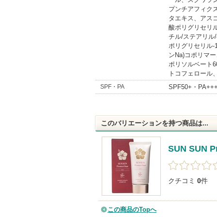
プンチアフィク
タエキス、アスコ
酸ポリグリセリル
チル/ステアリル
ポリグリセリル-
ンNa)コポリマ
ポリソルベート
トコフェロール、
SPF・PA
SPF50+・PA++
このバリエーションを持つ商品は...
SUN SUN Pr
クチコミ
0
件
この商品のTopへ