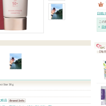
日焼け
この
日
【毎月
ct Star 38ｇ
化粧品
九州アスリー