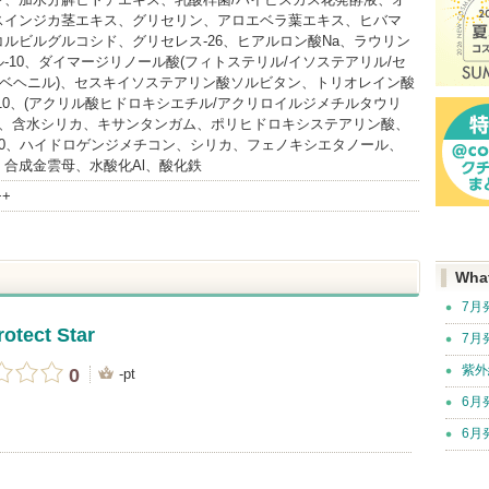
スインジカ茎エキス、グリセリン、アロエベラ葉エキス、ヒバマ
ルビルグルコシド、グリセレス-26、ヒアルロン酸Na、ラウリン
-10、ダイマージリノール酸(フィトステリル/イソステアリル/セ
/ベヘニル)、セスキイソステアリン酸ソルビタン、トリオレイン酸
10、(アクリル酸ヒドロキシエチル/アクリロイルジメチルタウリ
ー、含水シリカ、キサンタンガム、ポリヒドロキシステアリン酸、
60、ハイドロゲンジメチコン、シリカ、フェノキシエタノール、
合成金雲母、水酸化Al、酸化鉄
++
Wha
7月
otect Star
7月
紫外
0
-pt
6月
6月