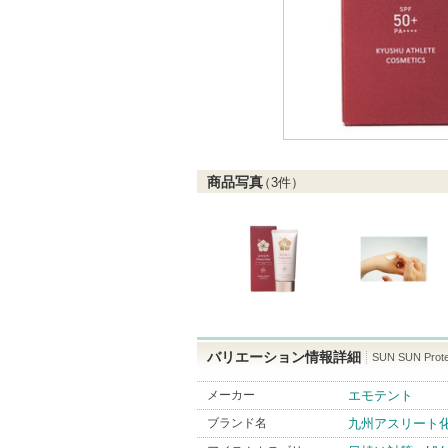
商品写真
（
3
件）
バリエーション情報詳細
SUN SUN Prote
メーカー
エモテント
ブランド名
九州アスリート