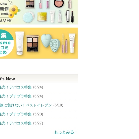
t's New
発売！デパコス特集
(6/24)
発売！プチプラ特集
(6/24)
線に負けない！ベストイレブン
(6/10)
発売！プチプラ特集
(5/28)
発売！デパコス特集
(5/27)
もっとみる