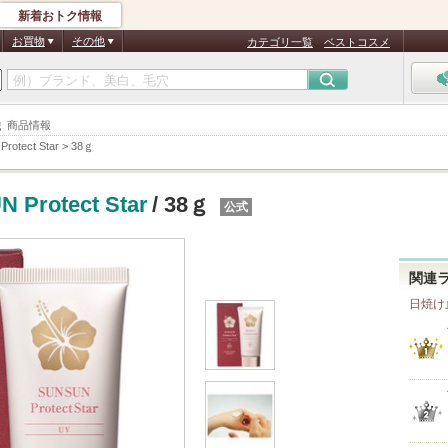
新着おトク情報
お買物
その他
カテゴリ一覧
ベストコスメ
38ｇ 商品情報
rotect Star
>
38ｇ
 Protect Star
/ 38ｇ
公式
関連
日焼け