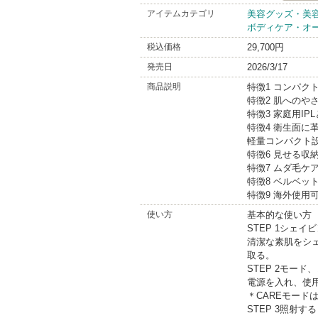
Re・De
アイテムカテゴリ
美容グッズ・美
ボディケア・オ
BrandInf
税込価格
29,700円
発売日
2026/3/17
商品説明
特徴1 コンパク
特徴2 肌へのや
特徴3 家庭用IP
特徴4 衛生面に
軽量コンパクト
特徴6 見せる収
特徴7 ムダ毛ケ
特徴8 ベルベッ
特徴9 海外使用
使い方
基本的な使い方
STEP 1シェイ
清潔な素肌をシ
取る。
STEP 2モード
電源を入れ、使
＊CAREモード
STEP 3照射する