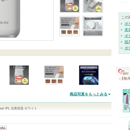
この
ボ
美
ボ
脱
ボ
【毎月
商品写真をもっとみる
Clear IPL 光美容器 ホワイト