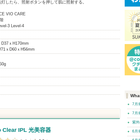
点灯したら、照射ボタンを押して肌に照射する。
CE VIO CARE
階
evel-3 Level-4
D37ｘH170mm
1ｘD60ｘH56mm
0g
Wha
7月
7月
紫外
 Clear IPL 光美容器
6月