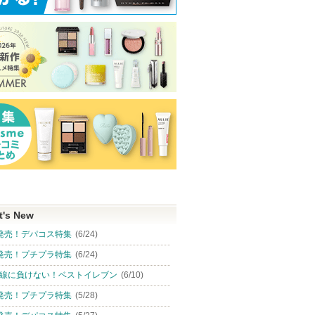
t's New
発売！デパコス特集
(6/24)
発売！プチプラ特集
(6/24)
線に負けない！ベストイレブン
(6/10)
発売！プチプラ特集
(5/28)