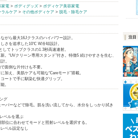
容家電
>
ボディグッズ
>
ボディケア美容家電
ーラルケア
>
その他ボディケア
>
脱毛・除毛ケア
o
注目
トながら最大16Jクラスのハイパワー設計。
さしさを追求した10℃ W冷却設計。
Lとしてトップクラスの1.3秒高速連射。
革新。“UVクリーン専用スタンド”付き。特徴5 続けやすさを生む、
設計。
納で面倒な片付けも不要。
アに加え、美肌ケアも可能な“Careモード”搭載。
トコートで手に馴染む快適グリップ。
可能。
ビング
ェーバーなどで除毛。肌を洗い流してから、水分をしっかり拭き
、レベルを選ぶ
用部位に合わせてモードと照射レベルを選択する。
はレベル設定なし