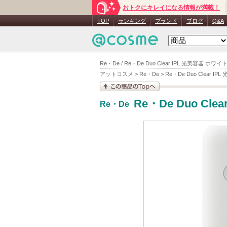
おトクにキレイになる情報が満載！
TOP
ランキング
ブランド
ブログ
Q&A
Re・De / Re・De Duo Clear IPL 光美容器 ホワ
アットコスメ
>
Re・De
>
Re・De Duo Clear IP
この商品の情報を見
Re・De Duo Cle
Re・De
る