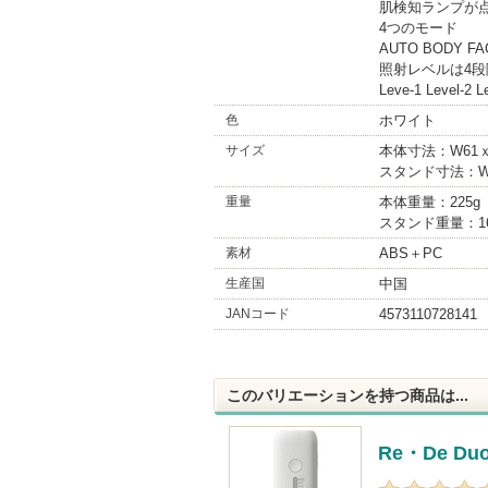
肌検知ランプが
4つのモード
AUTO BODY FA
照射レベルは4段
Leve-1 Level-2 L
色
ホワイト
サイズ
本体寸法：W61ｘ
スタンド寸法：W7
重量
本体重量：225g
スタンド重量：16
素材
ABS＋PC
生産国
中国
JANコード
4573110728141
このバリエーションを持つ商品は...
Re・De Duo