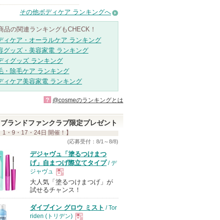
その他ボディケア ランキングへ
商品の関連ランキングもCHECK！
ディケア・オーラルケア ランキング
容グッズ・美容家電 ランキング
ディグッズ ランキング
毛・除毛ケア ランキング
ディケア美容家電 ランキング
?
@cosmeのランキングとは
ブランドファンクラブ限定プレゼント
 1・9・17・24日 開催！】
(応募受付：8/1～8/8)
デジャヴュ「塗るつけまつ
げ」自まつげ際立てタイプ
/ デ
ジャヴュ
大人気「塗るつけまつげ」が
現
試せるチャンス！
ダイブイン グロウ ミスト
/ Tor
品
riden (トリデン)