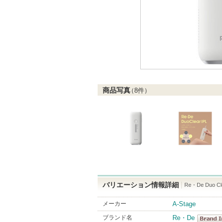
商品写真
（
8
件）
バリエーション情報詳細
Re・De Duo 
メーカー
A-Stage
ブランド名
Re・De