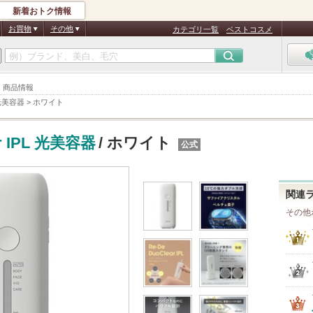
新着おトク情報
お買物
その他
カテゴリ一覧
ベストコスメ
イト 商品情報
L 光美容器
>
ホワイト
ar IPL 光美容器
/ ホワイト
公式
関連
その他