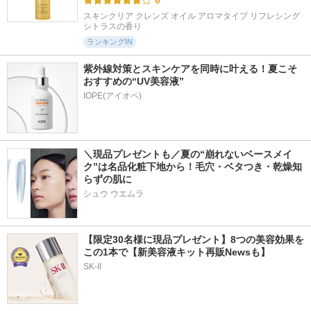
スキンクリア クレンズ オイル アロマタイプ リフレシング
シトラスの香り
ランキングIN
紫外線対策とスキンケアを同時に叶える！夏こそ
おすすめの“UV美容液”
IOPE(アイオペ)
＼現品プレゼントも／夏の“崩れないベースメイ
ク”は名品化粧下地から！毛穴・ベタつき・乾燥知
らずの肌に
シュウ ウエムラ
【限定30名様に現品プレゼント】8つの美容効果を
この1本で【新美容液キット再販Newsも】
SK-II