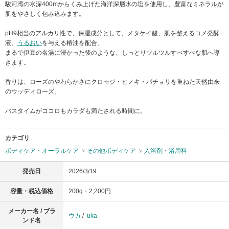
駿河湾の水深400mからくみ上げた海洋深層水の塩を使用し、豊富なミネラルが
肌をやさしく包み込みます。
pH9相当のアルカリ性で、保湿成分として、メタケイ酸、肌を整えるコメ発酵
液、
うるおい
を与える椿油を配合。
まるで伊豆の名湯に浸かった後のような、しっとりツルツルすべすべな肌へ導
きます。
香りは、ローズのやわらかさにクロモジ・ヒノキ・パチョリを重ねた天然由来
のウッディローズ。
バスタイムがココロもカラダも満たされる時間に。
カテゴリ
ボディケア・オーラルケア
その他ボディケア
入浴剤・浴用料
発売日
2026/3/19
容量・税込価格
200g・2,200円
メーカー名 / ブラ
ウカ
/
uka
ンド名