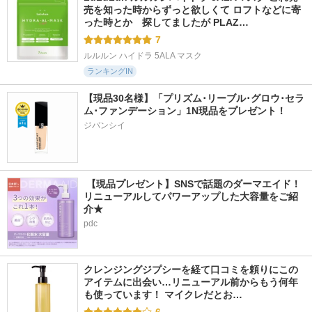
売を知った時からずっと欲しくて ロフトなどに寄
った時とか　探してましたが PLAZ…
7
ルルルン ハイドラ 5ALA マスク
ランキングIN
【現品30名様】「プリズム･リーブル･グロウ･セラ
ム･ファンデーション」1N現品をプレゼント！ 
ジバンシイ
 【現品プレゼント】SNSで話題のダーマエイド！
リニューアルしてパワーアップした大容量をご紹
介★
pdc
クレンジングジプシーを経て口コミを頼りにこの
アイテムに出会い…リニューアル前からもう何年
も使っています！ マイクレだとお…
6