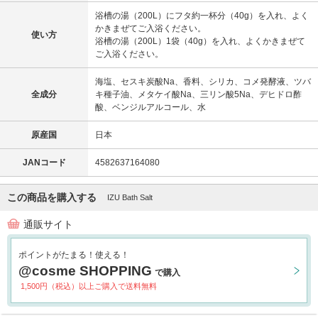
浴槽の湯（200L）にフタ約一杯分（40g）を入れ、よく
かきまぜてご入浴ください。
使い方
浴槽の湯（200L）1袋（40g）を入れ、よくかきまぜて
ご入浴ください。
海塩、セスキ炭酸Na、香料、シリカ、コメ発酵液、ツバ
全成分
キ種子油、メタケイ酸Na、三リン酸5Na、デヒドロ酢
酸、ベンジルアルコール、水​
原産国
日本
JANコード
4582637164080
この商品を購入する
IZU Bath Salt
通販サイト
ポイントがたまる！使える！
@cosme SHOPPING
で購入
1,500円（税込）以上ご購入で送料無料