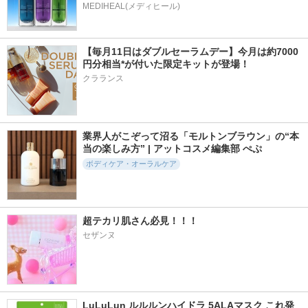
MEDIHEAL(メディヒール)
【毎月11日はダブルセーラムデー】今月は約7000
円分相当*が付いた限定キットが登場！
クラランス
業界人がこぞって沼る「モルトンブラウン」の“本
当の楽しみ方” | アットコスメ編集部 ぺぷ
ボディケア・オーラルケア
超テカリ肌さん必見！！！
セザンヌ
LuLuLun ルルルンハイドラ 5ALAマスク これ発