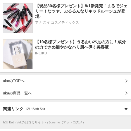
【現品30名様プレゼント】8/1新発売！まるでジェ
リー！なツヤ、ぷるるんなリキッドルージュが登
場♪
アナ スイ コスメティックス
【10名様プレゼント】うるおい不足の方に！成分
の力できめ細やかなハリ肌へ導く美容液
IROIKU
ukaのTOPへ
ukaの商品一覧へ
関連リンク
IZU Bath Salt
IZU Bath Salt
の口コミサイト - @cosme（アットコスメ）