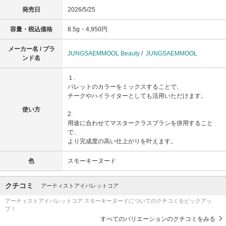
発売日
2026/5/25
容量・税込価格
8.5g・4,950円
メーカー名 / ブラ
JUNGSAEMMOOL Beauty
/
JUNGSAEMMOOL
ンド名
１.
パレットのカラーをミックスすることで、
チークやハイライターとしても活用いただけます。
使い方
2.
用途に合わせてマスタークラスブラシを併用すること
で、
より完成度の高い仕上がりを叶えます。
色
スモーキーヌード
クチコミ
アーティストアイパレットコア
アーティストアイパレットコア スモーキーヌードについてのクチコミをピックアッ
プ！
すべてのバリエーションのクチコミをみる