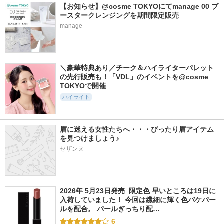
【お知らせ】@cosme TOKYOにてmanage 00 ブ
ースタークレンジングを期間限定販売
manage
＼豪華特典あり／チーク＆ハイライターパレット
の先行販売も！「VDL」のイベントを@cosme 
TOKYOで開催
ハイライト
眉に迷える女性たちへ・・・ぴったり眉アイテム
を見つけましょう♪
セザンヌ
2026年 5月23日発売  限定色 早いところは19日に
入荷していました！ 今回は繊細に輝く色バケパー
ルを配合。 パールぎっちり配…
6