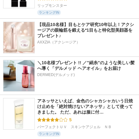
リップモンスター
ランキングIN
【現品10名様】目もとケア研究10年以上！アクシ
ージアの眼輪筋を鍛える*1目もと特化型美顔器を
プレゼント♪
AXXZIA（アクシージア）
＼10名様プレゼント !! ／”絹糸”のような美しい髪
へ導く「デルメッド ヘアオイル」をお届け
DERMED(デルメッド)
アネッサといえば、金色のシャカシャカいう日焼
け止めを「絶対焼けないアネッサ」として使って
きました。 ただ、あれは服に付…
5
パーフェクトＵＶ　スキンケアジェル　ＮＢ
ランキングIN