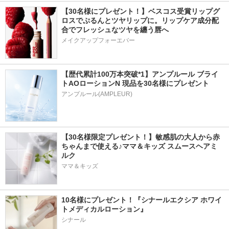
【30名様にプレゼント！】ベスコス受賞リップグ
ロスでぷるんとツヤリップに。リップケア成分配
合でフレッシュなツヤを纏う唇へ
メイクアップフォーエバー
【歴代累計100万本突破*1】アンプルール ブライ
トAOローションN 現品を30名様にプレゼント
アンプルール(AMPLEUR)
【30名様限定プレゼント！】敏感肌の大人から赤
ちゃんまで使える♪ママ＆キッズ スムースヘアミ
ルク
ママ＆キッズ
10名様にプレゼント！『シナールエクシア ホワイ
トメディカルローション』
シナール