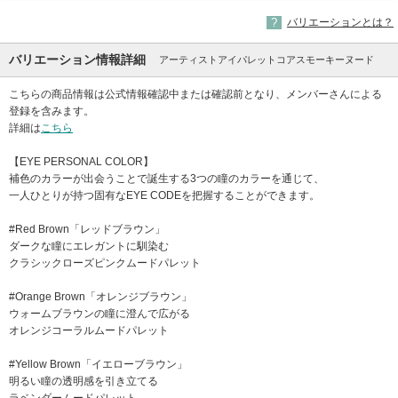
バリエーションとは？
バリエーション情報詳細
アーティストアイパレットコアスモーキーヌード
こちらの商品情報は公式情報確認中または確認前となり、メンバーさんによる
登録を含みます。
詳細は
こちら
【EYE PERSONAL COLOR】
補色のカラーが出会うことで誕生する3つの瞳のカラーを通じて、
一人ひとりが持つ固有なEYE CODEを把握することができます。
#Red Brown「レッドブラウン」
ダークな瞳にエレガントに馴染む
クラシックローズピンクムードパレット
#Orange Brown「オレンジブラウン」
ウォームブラウンの瞳に澄んで広がる
オレンジコーラルムードパレット
#Yellow Brown「イエローブラウン」
明るい瞳の透明感を引き立てる